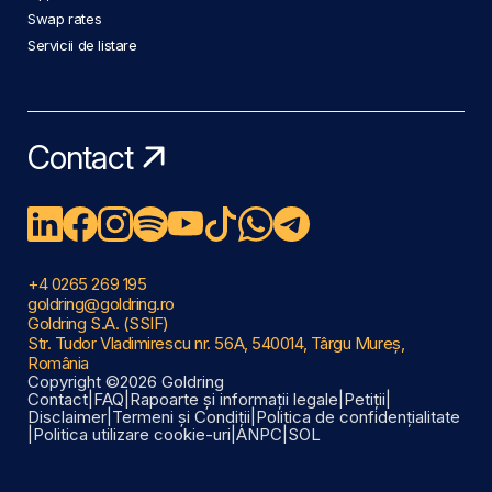
Swap rates
Servicii de listare
Contact
+4 0265 269 195
goldring@goldring.ro
Goldring S.A. (SSIF)
Str. Tudor Vladimirescu nr. 56A, 540014, Târgu Mureș,
România
Copyright ©2026 Goldring
Contact
|
FAQ
|
Rapoarte și informații legale
|
Petiții
|
Disclaimer
|
Termeni și Condiții
|
Politica de confidențialitate
|
Politica utilizare cookie-uri
|
ANPC
|
SOL