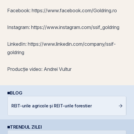
Facebook:
https://www.facebook.com/Goldring.ro
Instagram:
https://www.instagram.com/ssif_goldring
LinkedIn:
https://www.linkedin.com/company/ssif-
goldring
Producție video: Andrei Vultur
BLOG
REIT-urile agricole și REIT-urile forestier
In
TRENDUL ZILEI