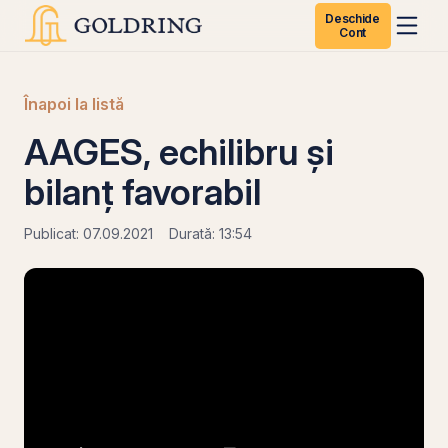
Deschide
Cont
Înapoi la listă
AAGES, echilibru și
bilanț favorabil
Publicat: 07.09.2021
Durată: 13:54