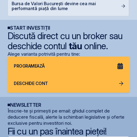
Bursa de Valori București devine cea mai
T
performantă piață din lume
t
START INVESTIȚII
Discută direct cu un broker sau
deschide contul
tău
online.
Alege varianta potrivită pentru tine:
PROGRAMEAZĂ
DESCHIDE CONT
NEWSLETTER
Înscrie-te și primești pe email: ghidul complet de
deducere fiscală, alerte la schimbari legislative și oferte
exclusive pentru investitori noi.
Fii cu un pas înaintea pieței!