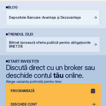
BLOG
Depozitele Bancare: Avantaje și Dezavantaje
C
TRENDUL ZILEI
Bittnet lansează oferta publică pentru obligațiunile
B
BNET31E
d
START INVESTIȚII
Discută direct cu un broker sau
deschide contul
tău
online.
Alege varianta potrivită pentru tine:
PROGRAMEAZĂ
DESCHIDE CONT