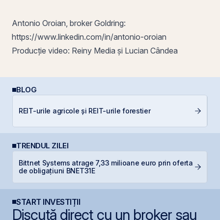
Antonio Oroian, broker Goldring:
https://www.linkedin.com/in/antonio-oroian
Producție video: Reiny Media și Lucian Cândea
BLOG
REIT-urile agricole și REIT-urile forestier
R
TRENDUL ZILEI
Bittnet Systems atrage 7,33 milioane euro prin oferta
R
de obligațiuni BNET31E
R
START INVESTIȚII
Discută direct cu un broker sau