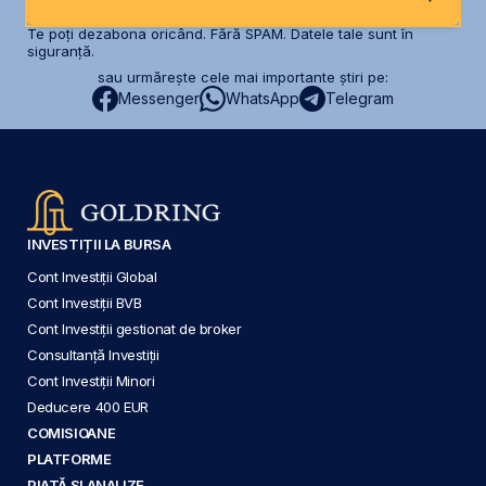
Te poți dezabona oricând. Fără SPAM. Datele tale sunt în
siguranță.
sau urmărește cele mai importante știri pe:
Messenger
WhatsApp
Telegram
INVESTIȚII LA BURSA
Cont Investiții Global
Cont Investiții BVB
Cont Investiții gestionat de broker
Consultanță Investiții
Cont Investiții Minori
Deducere 400 EUR
COMISIOANE
PLATFORME
PIAȚĂ ȘI ANALIZE