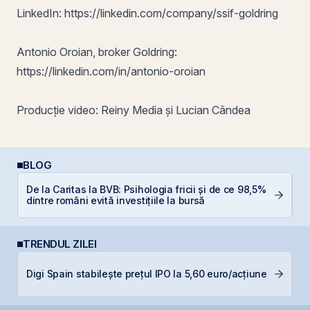
LinkedIn:
https://linkedin.com/company/ssif-goldring
Antonio Oroian, broker Goldring:
https://linkedin.com/in/antonio-oroian
Producție video: Reiny Media și Lucian Cândea
BLOG
De la Caritas la BVB: Psihologia fricii și de ce 98,5%
C
dintre români evită investițiile la bursă
in
TRENDUL ZILEI
O
Digi Spain stabilește prețul IPO la 5,60 euro/acțiune
f