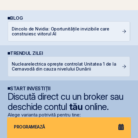
BLOG
Dincolo de Nvidia: Oportunitățile invizibile care
RE
construiesc viitorul AI
TRENDUL ZILEI
Nuclearelectrica oprește controlat Unitatea 1 de la
R
Cernavodă din cauza nivelului Dunării
p
START INVESTIȚII
Discută direct cu un broker sau
deschide contul
tău
online.
Alege varianta potrivită pentru tine:
PROGRAMEAZĂ