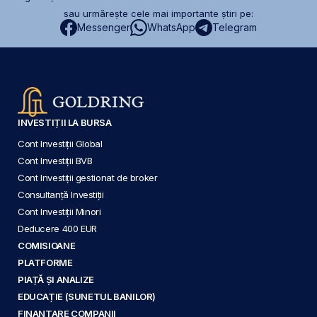
sau urmărește cele mai importante știri pe:
Messenger
WhatsApp
Telegram
INVESTIȚII LA BURSA
Cont Investiții Global
Cont Investiții BVB
Cont Investiții gestionat de broker
Consultanță Investiții
Cont Investiții Minori
Deducere 400 EUR
COMISIOANE
PLATFORME
PIAȚĂ ȘI ANALIZE
EDUCAȚIE (SUNETUL BANILOR)
FINANȚARE COMPANII