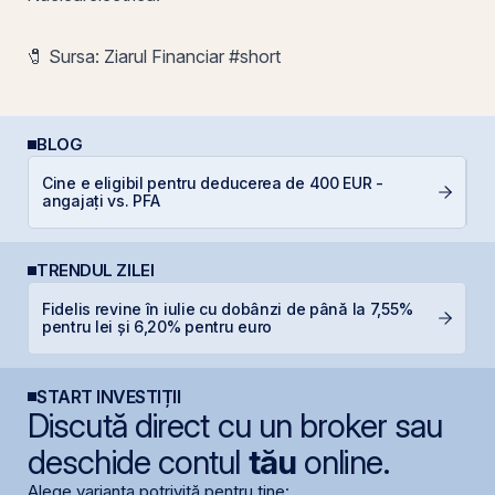
🧷 Sursa: Ziarul Financiar #short
BLOG
Cine e eligibil pentru deducerea de 400 EUR -
D
angajați vs. PFA
TRENDUL ZILEI
Fidelis revine în iulie cu dobânzi de până la 7,55%
B
pentru lei și 6,20% pentru euro
d
START INVESTIȚII
Discută direct cu un broker sau
deschide contul
tău
online.
Alege varianta potrivită pentru tine: