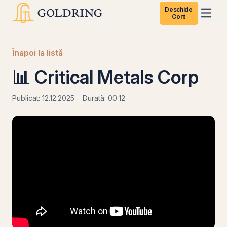
Deschide
Cont
Înapoi la listă
📊 Critical Metals Corp
Publicat: 12.12.2025
Durată: 00:12