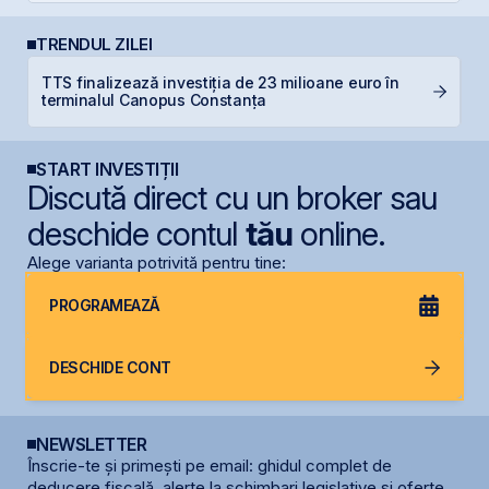
TRENDUL ZILEI
TTS finalizează investiția de 23 milioane euro în
R
terminalul Canopus Constanța
p
START INVESTIȚII
Discută direct cu un broker sau
deschide contul
tău
online.
Alege varianta potrivită pentru tine:
PROGRAMEAZĂ
DESCHIDE CONT
NEWSLETTER
Înscrie-te și primești pe email: ghidul complet de
deducere fiscală, alerte la schimbari legislative și oferte