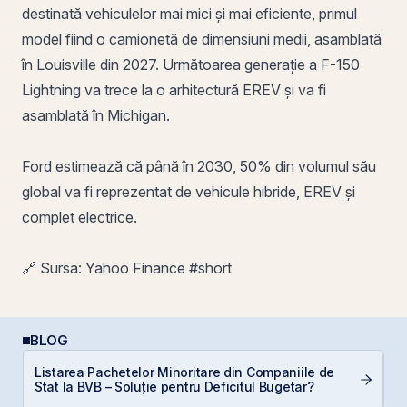
destinată vehiculelor mai mici și mai eficiente, primul
model fiind o camionetă de dimensiuni medii, asamblată
în Louisville din 2027. Următoarea generație a F-150
Lightning va trece la o arhitectură EREV și va fi
asamblată în Michigan.
Ford estimează că până în 2030, 50% din volumul său
global va fi reprezentat de vehicule hibride, EREV și
complet electrice.
🔗 Sursa: Yahoo Finance #short
BLOG
Listarea Pachetelor Minoritare din Companiile de
C
Stat la BVB – Soluție pentru Deficitul Bugetar?