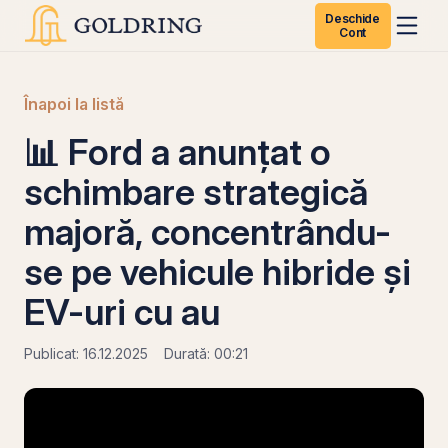
Deschide
Cont
Înapoi la listă
📊 Ford a anunțat o
schimbare strategică
majoră, concentrându-
se pe vehicule hibride și
EV-uri cu au
Publicat: 16.12.2025
Durată: 00:21