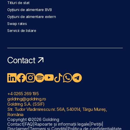
Titluri de stat
Opțiuni de alimentare BVB
Opțiuni de alimentare extern
Swap rates
Servicii de listare
Contact
+4 0265 269 195
goldring@goldring.ro
Goldring S.A. (SSIF)
Str. Tudor Vladimirescu nr. 56A, 540014, Târgu Mureș,
România
Copyright ©2026 Goldring
Contact
|
FAQ
|
Rapoarte și informații legale
|
Petiții
|
Disclaimer
|
Termeni și Condiții
|
Politica de confidențialitate