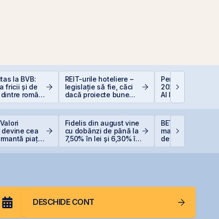
itas la BVB:
REIT-urile hoteliere –
Perspective Eco
 fricii și de
legislație să fie, căci
2026: De la Exub
dintre români
dacă proiecte bune
AI la Noua Ordin
stițiile la
sunt și banii se găsesc
Economică
Valori
Fidelis din august vine
BET atinge un no
i devine cea
cu dobânzi de până la
maxim istoric, sus
ormantă piață
7,50% în lei și 6,30% în
de acțiunile Romg
euro
OMV Petrom
DESCHIDE CONT