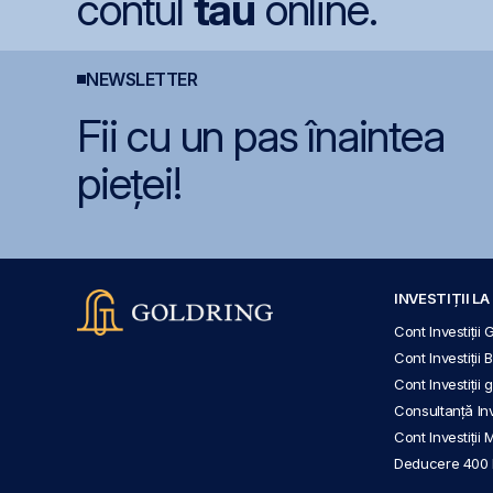
contul
tău
online.
NEWSLETTER
Fii cu un pas înaintea
pieței!
INVESTIȚII L
Cont Investiții 
Cont Investiții 
Cont Investiții
Consultanță Inve
Cont Investiții 
Deducere 400