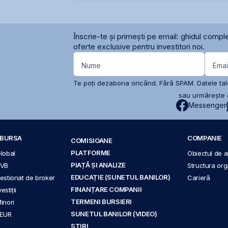
Înscrie-te și primești pe email: ghidul comple
oferte exclusive pentru investitori noi.
Nume
Emai
Te poți dezabona oricând. Fără SPAM. Datele tale
sau urmărește c
Messenger
A BURSA
COMPANIE
COMISIOANE
PLATFORME
Global
Obiectul de ac
PIAȚĂ ȘI ANALIZE
BVB
Structura org
EDUCAȚIE (SUNETUL BANILOR)
 gestionat de broker
Carieră
FINANȚARE COMPANII
stiții
TERMENI BURSIERI
Minori
SUNETUL BANILOR (VIDEO)
 EUR
ȘTIRI