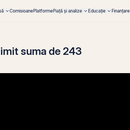
rsă
Comisioane
Platforme
Piață și analize
Educație
Finanțare
rimit suma de 243