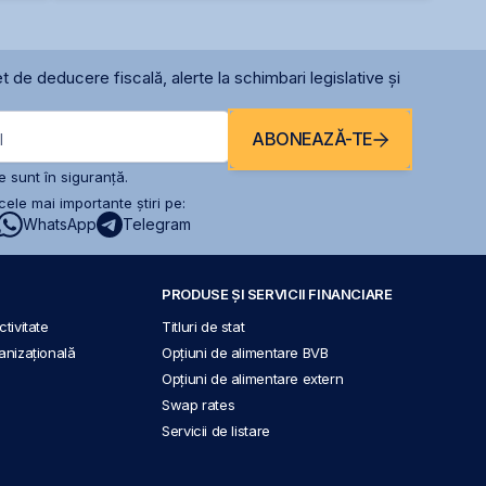
t de deducere fiscală, alerte la schimbari legislative și
ABONEAZĂ-TE
l
 sunt în siguranță.
ele mai importante știri pe:
WhatsApp
Telegram
PRODUSE ȘI SERVICII FINANCIARE
tivitate
Titluri de stat
anizațională
Opțiuni de alimentare BVB
Opțiuni de alimentare extern
Swap rates
Servicii de listare