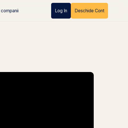
 companii
Log In
Deschide Cont