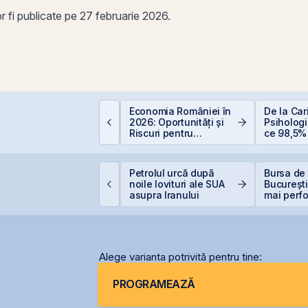
r fi publicate pe 27 februarie 2026.
educere 400 EUR
Economia României în
De la Car
entru PFA - pas cu
2026: Oportunități și
Psihologia
pas
Riscuri pentru
ce 98,5% 
Investitori
evită inve
bursă
VB încheie prima
Petrolul urcă după
Bursa de 
umătate din 2026 cu
noile lovituri ale SUA
Bucureșt
ET +33% și
asupra Iranului
mai perf
apitalizare record
din lume
Alege varianta potrivită pentru tine:
PROGRAMEAZĂ