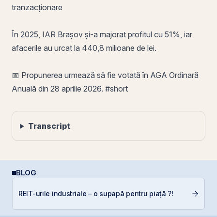
tranzacționare
În 2025, IAR Brașov și-a majorat profitul cu 51%, iar
afacerile au urcat la 440,8 milioane de lei.
📅 Propunerea urmează să fie votată în AGA Ordinară
Anuală din 28 aprilie 2026. #short
Transcript
BLOG
C
REIT-urile industriale – o supapă pentru piață ?!
a