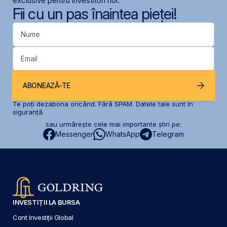
exclusive pentru investitori noi.
Fii cu un pas înaintea pieței!
Nume
Email
ABONEAZĂ-TE
Te poți dezabona oricând. Fără SPAM. Datele tale sunt în
siguranță.
sau urmărește cele mai importante știri pe:
Messenger
WhatsApp
Telegram
INVESTIȚII LA BURSA
Cont Investiții Global