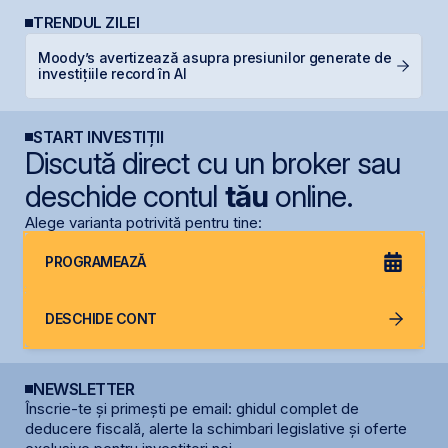
TRENDUL ZILEI
Moody’s avertizează asupra presiunilor generate de
N
investițiile record în AI
C
START INVESTIȚII
Discută direct cu un broker sau
deschide contul
tău
online.
Alege varianta potrivită pentru tine:
PROGRAMEAZĂ
DESCHIDE CONT
NEWSLETTER
Înscrie-te și primești pe email: ghidul complet de
deducere fiscală, alerte la schimbari legislative și oferte