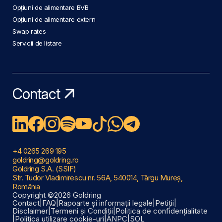
Opțiuni de alimentare BVB
Opțiuni de alimentare extern
Swap rates
Servicii de listare
Contact
+4 0265 269 195
goldring@goldring.ro
Goldring S.A. (SSIF)
Str. Tudor Vladimirescu nr. 56A, 540014, Târgu Mureș,
România
Copyright ©2026 Goldring
Contact
|
FAQ
|
Rapoarte și informații legale
|
Petiții
|
Disclaimer
|
Termeni și Condiții
|
Politica de confidențialitate
|
Politica utilizare cookie-uri
|
ANPC
|
SOL