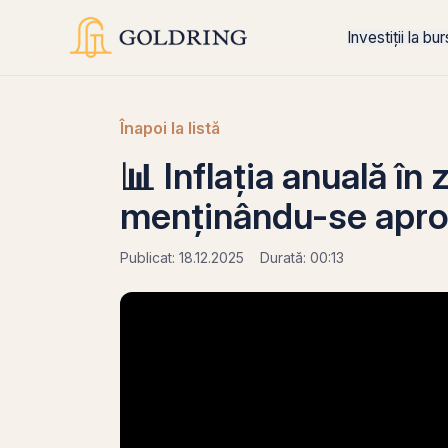
Investiții la bu
Înapoi la listă
📊 Inflația anuală în
menținându-se apro
Publicat: 18.12.2025
Durată: 00:13