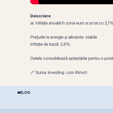
Descriere
📊 Inflația anuală în zona euro a urcat cu 2,
Prețurile la energie și alimente: stabile
Inflația de bază: 2,6%
Datele consolidează așteptările pentru o posibil
🔗 Sursa: investing. com #short
BLOG
i
Economia României în
Plasamentul Privat de
I
2026: Oportunități și
obligațiuni Derpan S.A.,
c
Riscuri pentru
parte a grupului
Investitori
Golden Foods Snacks,
suplimentat și