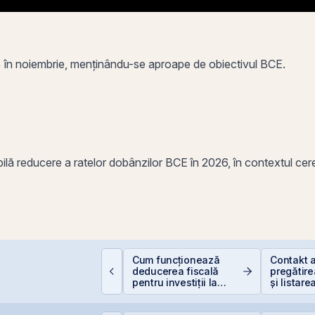
1% în noiembrie, menținându-se aproape de obiectivul BCE.
ă reducere a ratelor dobânzilor BCE în 2026, în contextul cererii i
Cum funcționează
Contakt 
mpozitarea
deducerea fiscală
pregătire
âștigurilor la bursă
pentru investiții la
și listare
bursă
AeRO a 