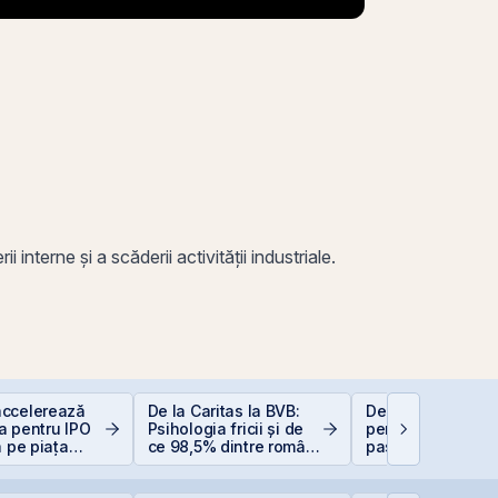
nterne și a scăderii activității industriale.
accelerează
De la Caritas la BVB:
Deducere 400 EU
a pentru IPO
Psihologia fricii și de
pentru PFA - pas 
a pe piața
ce 98,5% dintre români
pas
BVB
evită investițiile la
bursă