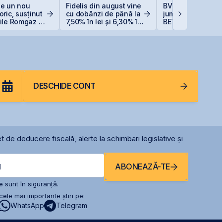
ge un nou
Fidelis din august vine
BVB încheie prim
oric, susținut
cu dobânzi de până la
jumătate din 202
ile Romgaz și
7,50% în lei și 6,30% în
BET +33% și
rom
euro
capitalizare reco
DESCHIDE CONT
t de deducere fiscală, alerte la schimbari legislative și
ABONEAZĂ-TE
l
 sunt în siguranță.
ele mai importante știri pe:
WhatsApp
Telegram