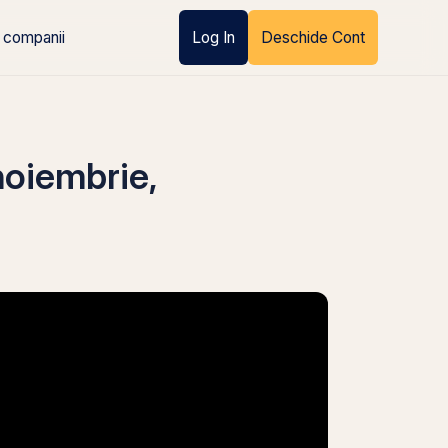
 companii
Log In
Deschide Cont
 noiembrie,