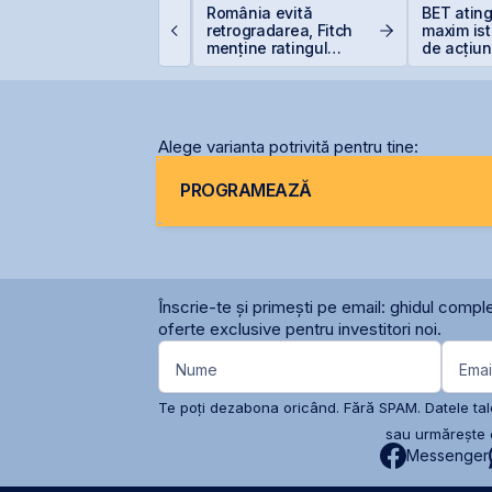
idelis revine în iulie
România evită
BET atin
u dobânzi de până la
retrogradarea, Fitch
maxim ist
,55% pentru lei și
menține ratingul
de acțiun
,20% pentru euro
României la BBB-
OMV Pet
Alege varianta potrivită pentru tine:
PROGRAMEAZĂ
Înscrie-te și primești pe email: ghidul comple
oferte exclusive pentru investitori noi.
Nume
Emai
Te poți dezabona oricând. Fără SPAM. Datele tale
sau urmărește c
Messenger