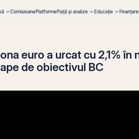
rsă
Comisioane
Platforme
Piață și analize
Educație
Finanțare
 zona euro a urcat cu 2,1% în
ape de obiectivul BC