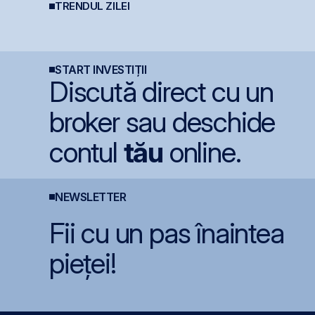
suprasubscris
TRENDUL ZILEI
e
Simtel Team cedează
Statul român
F
n
etapizat 14% din ANT
pregătește finanțarea
c
Power pentru 3,99 mil.
pentru achiziția
7
lei și își reduce
gazelor Neptun Deep
6
participația la 37%
START INVESTIȚII
Discută direct cu un
broker sau deschide
contul
tău
online.
NEWSLETTER
Fii cu un pas înaintea
pieței!