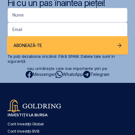
Fii cu un pas înaintea pieței!
Nume
Email
ABONEAZĂ-TE
Te poți dezabona oricând. Fără SPAM. Datele tale sunt în
siguranță.
sau urmărește cele mai importante știri pe:
Messenger
WhatsApp
Telegram
INVESTIȚII LA BURSA
Cont Investiții Global
Cont Investiții BVB