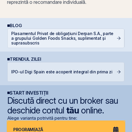
reprezintă o recomandare individuală.
BLOG
Plasamentul Privat de obligațiuni Derpan S.A., parte
Câ
a grupului Golden Foods Snacks, suplimentat și
in
suprasubscris
TRENDUL ZILEI
B
IPO-ul Digi Spain este acoperit integral din prima zi
l
START INVESTIȚII
Discută direct cu un broker sau
deschide contul
tău
online.
Alege varianta potrivită pentru tine:
PROGRAMEAZĂ