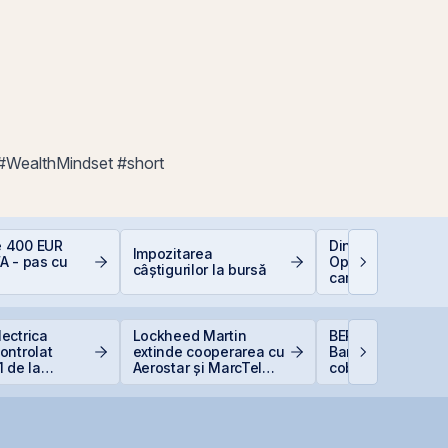
 #WealthMindset #short
 400 EUR
Dincolo de Nvidia
Impozitarea
A - pas cu
Oportunitățile inv
câștigurilor la bursă
care construiesc
viitorul AI
ectrica
Lockheed Martin
BERD vinde 1% di
ontrolat
extinde cooperarea cu
Banca Transilvani
1 de la
Aerostar și MarcTel
coboară sub prag
ă din cauza
pentru mentenanța
5%
 Dunării
radarelor AN/TPQ-53 în
România