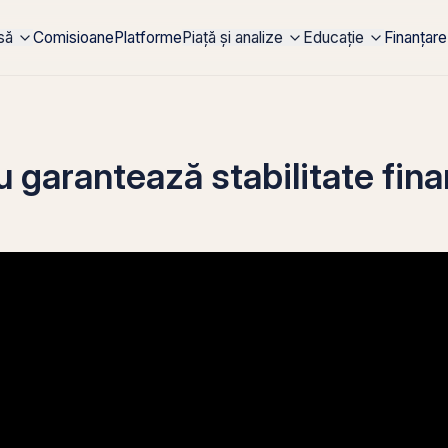
rsă
Comisioane
Platforme
Piață și analize
Educație
Finanțare
u garantează stabilitate fina