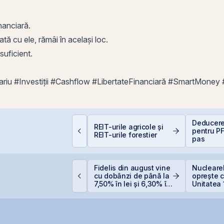
nanciară.
ată cu ele, rămâi în același loc.
suficient.
ariu #Investiții #Cashflow #LibertateFinanciară #SmartMoney
omânia, campioană la
Deducere
REIT-urile agricole și
cumpiri în UE: Cum
pentru PF
REIT-urile forestier
nflația de 8,4%
pas
rodează bugetul și
are sunt soluțiile
eale pentru români
eraPlast își crește
Fidelis din august vine
Nuclearel
eniturile cu 4%, dar
cu dobânzi de până la
oprește c
ncheie primul
7,50% în lei și 6,30% în
Unitatea 
emestru cu o pierdere
euro
Cernavod
e 4 milioane de lei
nivelului