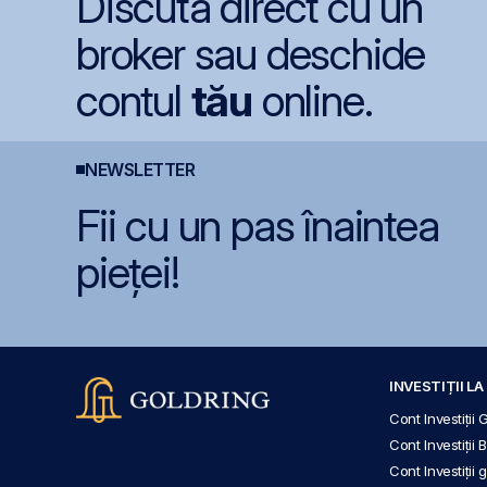
Discută direct cu un
broker sau deschide
contul
tău
online.
NEWSLETTER
Fii cu un pas înaintea
pieței!
INVESTIȚII L
Cont Investiții 
Cont Investiții 
Cont Investiții