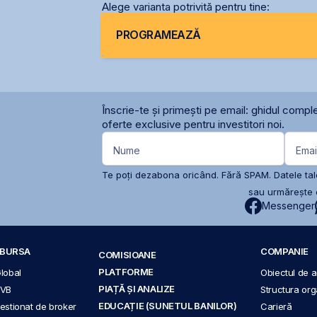
Alege varianta potrivită pentru tine:
PROGRAMEAZĂ
Înscrie-te și primești pe email: ghidul comple
oferte exclusive pentru investitori noi.
Nume
Emai
Te poți dezabona oricând. Fără SPAM. Datele tale
sau urmărește c
Messenger
A BURSA
COMPANIE
COMISIOANE
PLATFORME
Global
Obiectul de ac
PIAȚĂ ȘI ANALIZE
BVB
Structura org
EDUCAȚIE (SUNETUL BANILOR)
 gestionat de broker
Carieră