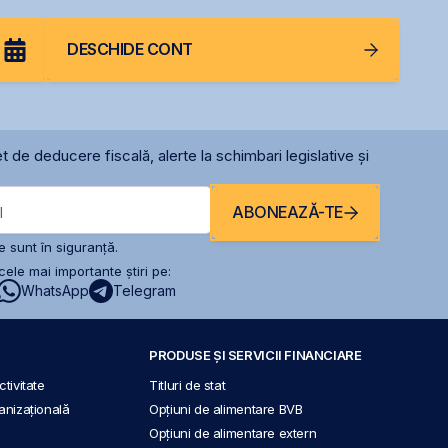
DESCHIDE CONT
t de deducere fiscală, alerte la schimbari legislative și
ABONEAZĂ-TE
l
 sunt în siguranță.
ele mai importante știri pe:
WhatsApp
Telegram
PRODUSE ȘI SERVICII FINANCIARE
tivitate
Titluri de stat
anizațională
Opțiuni de alimentare BVB
Opțiuni de alimentare extern