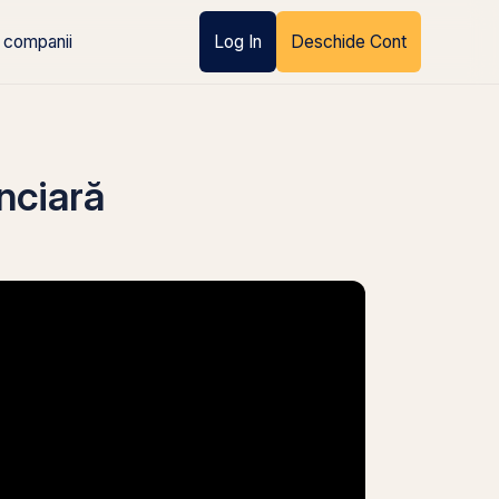
 companii
Log In
Deschide Cont
nciară