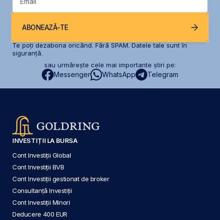
Email
ABONEAZĂ-TE
Te poți dezabona oricând. Fără SPAM. Datele tale sunt în
siguranță.
sau urmărește cele mai importante știri pe:
Messenger
WhatsApp
Telegram
INVESTIȚII LA BURSA
Cont Investiții Global
Cont Investiții BVB
Cont Investiții gestionat de broker
Consultanță Investiții
Cont Investiții Minori
Deducere 400 EUR