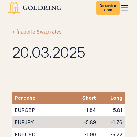
Deschide
Cont
< Înapoi la Swap rates
20.03.2025
Pereche
Short
Long
EURGBP
-1.84
-5.81
EURJPY
-5.89
-1.76
EURUSD
-1.90
-5.72