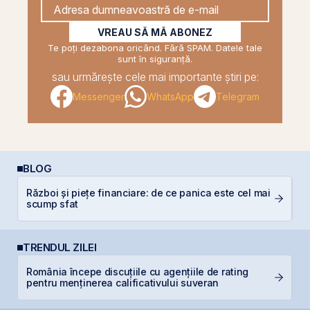
VREAU SĂ MĂ ABONEZ
Te poți dezabona oricând. Fără SPAM. Datele tale
sunt în siguranță.
sau urmărește cele mai importante știri pe:
Messenger
WhatsApp
Telegram
BLOG
Război și piețe financiare: de ce panica este cel mai
C
scump sfat
in
TRENDUL ZILEI
România începe discuțiile cu agențiile de rating
N
pentru menținerea calificativului suveran
C