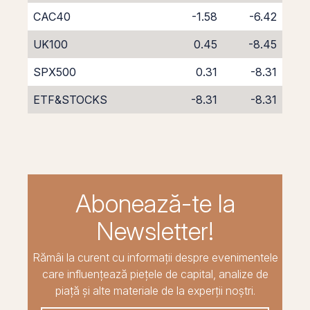
CAC40
-1.58
-6.42
UK100
0.45
-8.45
SPX500
0.31
-8.31
ETF&STOCKS
-8.31
-8.31
Abonează-te la
Newsletter!
Rămâi la curent cu informații despre evenimentele
care influențează piețele de capital, analize de
piață și alte materiale de la experții noștri.