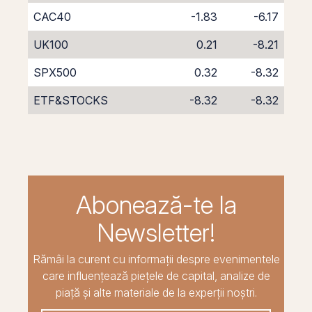
CAC40
-1.83
-6.17
UK100
0.21
-8.21
SPX500
0.32
-8.32
ETF&STOCKS
-8.32
-8.32
Abonează-te la
Newsletter!
Rămâi la curent cu informații despre evenimentele
care influențează piețele de capital, analize de
piață și alte materiale de la experții noștri.