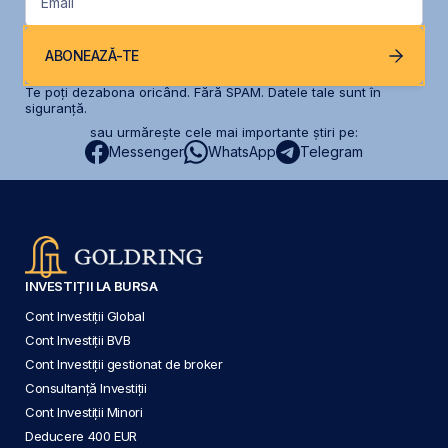
Email
ABONEAZĂ-TE
Te poți dezabona oricând. Fără SPAM. Datele tale sunt în
siguranță.
sau urmărește cele mai importante știri pe:
Messenger
WhatsApp
Telegram
INVESTIȚII LA BURSA
Cont Investiții Global
Cont Investiții BVB
Cont Investiții gestionat de broker
Consultanță Investiții
Cont Investiții Minori
Deducere 400 EUR