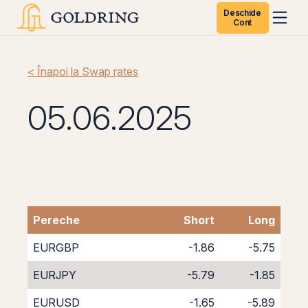
Deschide
Cont
< Înapoi la Swap rates
05.06.2025
Pereche
Short
Long
EURGBP
-1.86
-5.75
EURJPY
-5.79
-1.85
EURUSD
-1.65
-5.89