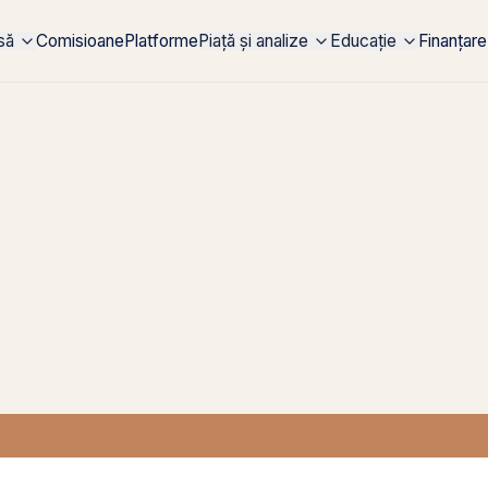
rsă
Comisioane
Platforme
Piață și analize
Educație
Finanțare