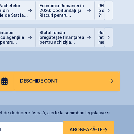
Pachetelor
Economia României în
REIT-urile industr
e din
2026: Oportunități și
o supapă pentru 
e de Stat la
Riscuri pentru
?!
uție pentru
Investitori
 Bugetar?
începe
Statul român
România evită
 cu agențiile
pregătește finanțarea
retrogradarea, Fi
 pentru
pentru achiziția
menține ratingul
ea
gazelor Neptun Deep
României la BBB-
ivului suveran
DESCHIDE CONT
t de deducere fiscală, alerte la schimbari legislative și
ABONEAZĂ-TE
l