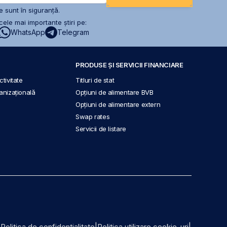
 sunt în siguranță.
ele mai importante știri pe:
WhatsApp
Telegram
PRODUSE ȘI SERVICII FINANCIARE
tivitate
Titluri de stat
anizațională
Opțiuni de alimentare BVB
Opțiuni de alimentare extern
Swap rates
Servicii de listare
|
Politica de confidențialitate
|
Politica utilizare cookie-uri
|