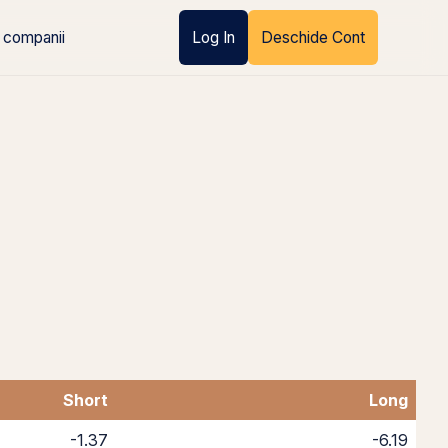
 companii
Log In
Deschide Cont
Short
Long
-1.37
-6.19