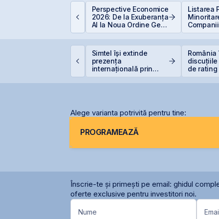
um funcționează
Perspective Economice
Listarea 
educerea fiscală
2026: De la Exuberanța
Minoritar
entru investiții la
AI la Noua Ordine Geo-
Companiil
ursă
Economică
BVB – Sol
Deficitul
VB estimează
Simtel își extinde
România 
ansarea
prezența
discuțiile
nstrumentelor derivate
internațională prin
de rating
rin Contrapartea
deschiderea unei
menținer
entrală la final de
filiale în Italia
calificat
026 sau începutul lui
2027
Alege varianta potrivită pentru tine:
PROGRAMEAZĂ
Înscrie-te și primești pe email: ghidul comple
oferte exclusive pentru investitori noi.
Nume
Emai