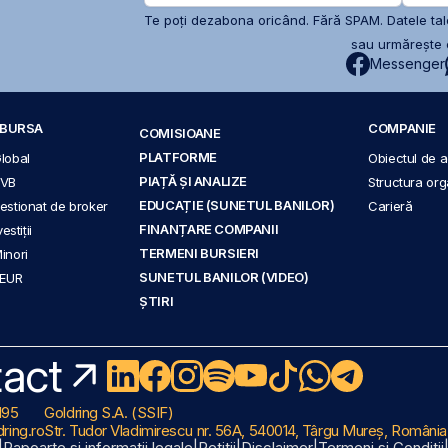
Te poți dezabona oricând. Fără SPAM. Datele tale
sau urmărește c
Messenger
A BURSA
COMPANIE
COMISIOANE
PLATFORME
Global
Obiectul de ac
PIAȚĂ ȘI ANALIZE
BVB
Structura org
EDUCAȚIE (SUNETUL BANILOR)
 gestionat de broker
Carieră
FINANȚARE COMPANII
stiții
TERMENI BURSIERI
Minori
SUNETUL BANILOR (VIDEO)
 EUR
ȘTIRI
act
195
Goldring S.A. (SSIF)
ring.ro
Str. Tudor Vladimirescu nr. 56A, 540014, Târgu Mureș, România
|
Rapoarte și informații legale
|
Petiții
|
Disclaimer
|
Termeni și Condiții