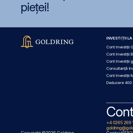
pieței!
INVESTIȚII L
Cont Investiții 
Cont Investiții 
Cont Investiții
Consultanță Inve
Cont Investiții 
Deducere 400
Cont
+4 0265 269 
goldring@gold
Copyright ©2026 Goldring
Contact
|
FAQ