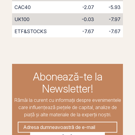
CAC40
-2.07
-5.93
UK100
-0.03
-7.97
ETF&STOCKS
-7.67
-7.67
Abonează-te la
Newsletter!
Rămâi la curent cu informații despre evenimentele
care influențează piețele de capital, analize de
piață și alte materiale de la experții noștri.