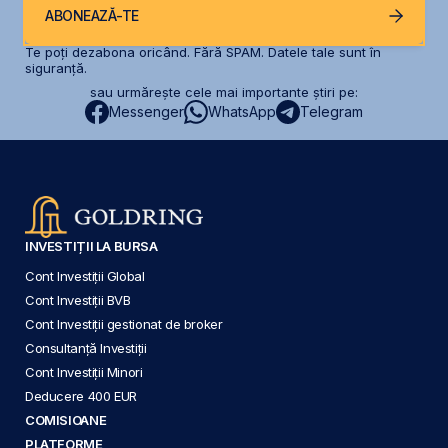
ABONEAZĂ-TE
Te poți dezabona oricând. Fără SPAM. Datele tale sunt în
siguranță.
sau urmărește cele mai importante știri pe:
Messenger
WhatsApp
Telegram
INVESTIȚII LA BURSA
Cont Investiții Global
Cont Investiții BVB
Cont Investiții gestionat de broker
Consultanță Investiții
Cont Investiții Minori
Deducere 400 EUR
COMISIOANE
PLATFORME