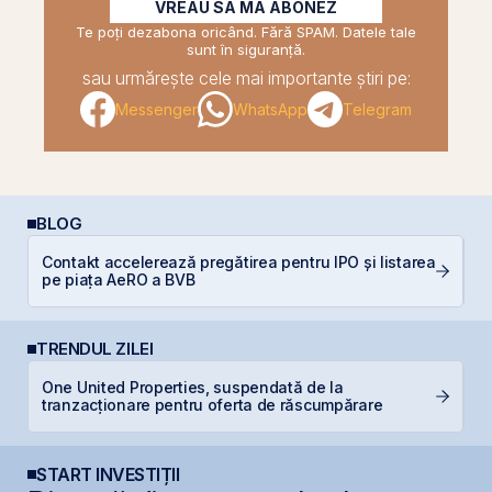
VREAU SĂ MĂ ABONEZ
Te poți dezabona oricând. Fără SPAM. Datele tale
sunt în siguranță.
sau urmărește cele mai importante știri pe:
Messenger
WhatsApp
Telegram
BLOG
R
Contakt accelerează pregătirea pentru IPO și listarea
d
pe piața AeRO a BVB
p
TRENDUL ZILEI
One United Properties, suspendată de la
B
tranzacționare pentru oferta de răscumpărare
a
START INVESTIȚII