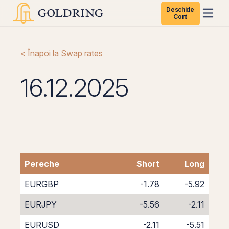
Deschide
Cont
< Înapoi la Swap rates
16.12.2025
Pereche
Short
Long
EURGBP
-1.78
-5.92
EURJPY
-5.56
-2.11
EURUSD
-2.11
-5.51