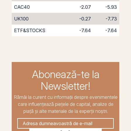
CAC40
-2.07
-5.93
UK100
-0.27
-7.73
ETF&STOCKS
-7.64
-7.64
Abonează-te la
Newsletter!
Rămâi la curent cu informații despre evenimentele
care influențează piețele de capital, analize de
piață și alte materiale de la experții noștri.