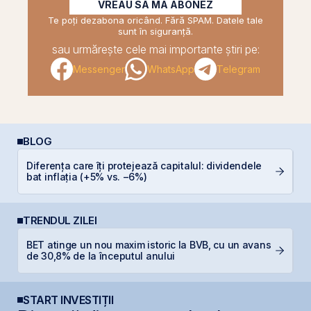
VREAU SĂ MĂ ABONEZ
Te poți dezabona oricând. Fără SPAM. Datele tale
sunt în siguranță.
sau urmărește cele mai importante știri pe:
Messenger
WhatsApp
Telegram
BLOG
Diferența care îți protejează capitalul: dividendele
I
bat inflația (+5% vs. −6%)
TRENDUL ZILEI
BET atinge un nou maxim istoric la BVB, cu un avans
B
de 30,8% de la începutul anului
p
START INVESTIȚII