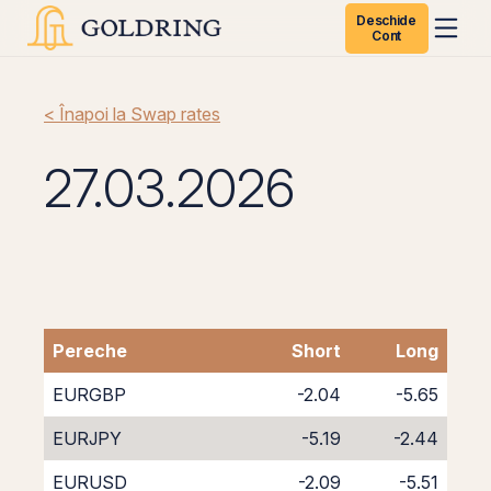
Deschide
Cont
< Înapoi la Swap rates
27.03.2026
Pereche
Short
Long
EURGBP
-2.04
-5.65
EURJPY
-5.19
-2.44
EURUSD
-2.09
-5.51