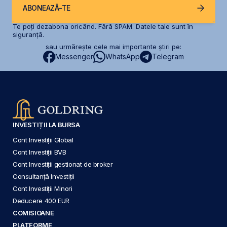
ABONEAZĂ-TE
Te poți dezabona oricând. Fără SPAM. Datele tale sunt în
siguranță.
sau urmărește cele mai importante știri pe:
Messenger
WhatsApp
Telegram
INVESTIȚII LA BURSA
Cont Investiții Global
Cont Investiții BVB
Cont Investiții gestionat de broker
Consultanță Investiții
Cont Investiții Minori
Deducere 400 EUR
COMISIOANE
PLATFORME