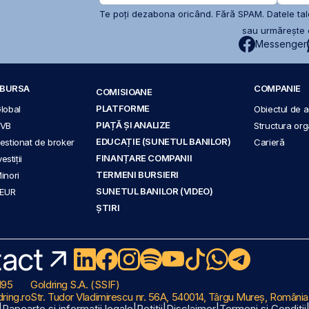
Te poți dezabona oricând. Fără SPAM. Datele tale
sau urmărește c
Messenger
A BURSA
COMPANIE
COMISIOANE
PLATFORME
Global
Obiectul de ac
PIAȚĂ ȘI ANALIZE
BVB
Structura org
EDUCAȚIE (SUNETUL BANILOR)
 gestionat de broker
Carieră
FINANȚARE COMPANII
stiții
TERMENI BURSIERI
Minori
SUNETUL BANILOR (VIDEO)
 EUR
ȘTIRI
act
195
Goldring S.A. (SSIF)
ring.ro
Str. Tudor Vladimirescu nr. 56A, 540014, Târgu Mureș, România
|
Rapoarte și informații legale
|
Petiții
|
Disclaimer
|
Termeni și Condiții