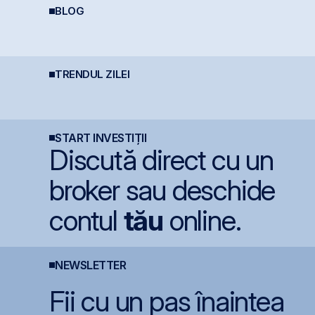
BLOG
Dincolo de Nvidia:
Calculator deducere
C
Oportunitățile invizibile
400 EUR — cât
b
care construiesc
economisești
viitorul AI
TRENDUL ZILEI
Fidelis revine în iulie
Simtel Team cedează
R
cu dobânzi de până la
etapizat 14% din ANT
r
7,55% pentru lei și
Power pentru 3,99 mil.
m
6,20% pentru euro
lei și își reduce
R
participația la 37%
START INVESTIȚII
Discută direct cu un
broker sau deschide
contul
tău
online.
NEWSLETTER
Fii cu un pas înaintea