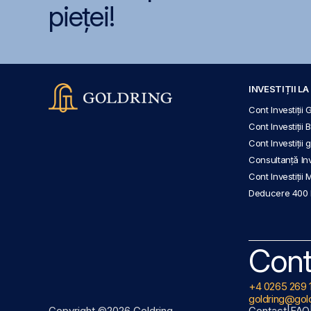
pieței!
INVESTIȚII L
Cont Investiții 
Cont Investiții 
Cont Investiții
Consultanță Inve
Cont Investiții 
Deducere 400
Cont
+4 0265 269 
goldring@gold
Copyright ©2026 Goldring
Contact
|
FAQ