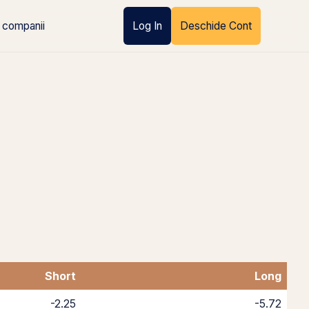
 companii
Log In
Deschide Cont
Short
Long
-2.25
-5.72