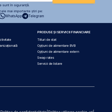
 sunt în siguranță.
ele mai importante știri pe:
WhatsApp
Telegram
PRODUSE ȘI SERVICII FINANCIARE
tivitate
Titluri de stat
anizațională
Opțiuni de alimentare BVB
Opțiuni de alimentare extern
Swap rates
Servicii de listare
|
Politica de confidențialitate
|
Politica utilizare cookie-uri
|