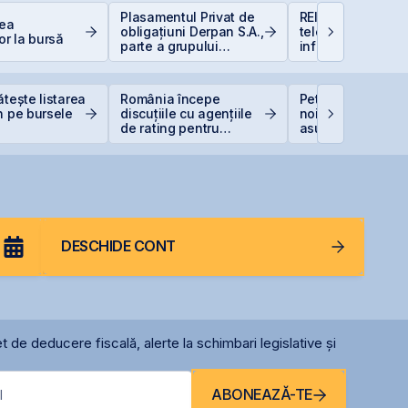
Plasamentul Privat de
REIT-urile de
rea
obligațiuni Derpan S.A.,
telecomunicații - 
or la bursă
parte a grupului
infrastructurii dig
Golden Foods Snacks,
suplimentat și
suprasubscris
ătește listarea
România începe
Petrolul urcă dup
n pe bursele
discuțiile cu agențiile
noile lovituri ale
de rating pentru
asupra Iranului
menținerea
calificativului suveran
DESCHIDE CONT
t de deducere fiscală, alerte la schimbari legislative și
ABONEAZĂ-TE
l