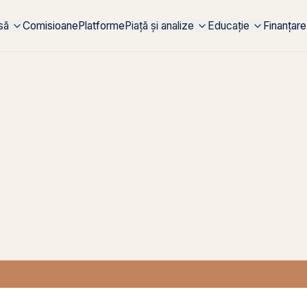
rsă
Comisioane
Platforme
Piață și analize
Educație
Finanțare