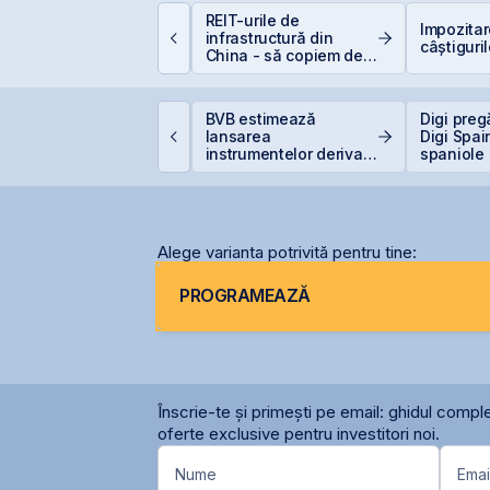
REIT-urile de
um deschizi cont la
Impozita
infrastructură din
ursă în 10 minute
câștiguril
China - să copiem de
la cel ce copiază?!
omânia evită
BVB estimează
Digi preg
etrogradarea, Fitch
lansarea
Digi Spai
enține ratingul
instrumentelor derivate
spaniole
omâniei la BBB-
prin Contrapartea
Centrală la final de
2026 sau începutul lui
2027
Alege varianta potrivită pentru tine:
PROGRAMEAZĂ
Înscrie-te și primești pe email: ghidul comple
oferte exclusive pentru investitori noi.
Nume
Emai