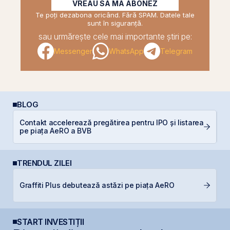
VREAU SĂ MĂ ABONEZ
Te poți dezabona oricând. Fără SPAM. Datele tale
sunt în siguranță.
sau urmărește cele mai importante știri pe:
Messenger
WhatsApp
Telegram
BLOG
P
Contakt accelerează pregătirea pentru IPO și listarea
a
pe piața AeRO a BVB
s
TRENDUL ZILEI
R
Graffiti Plus debutează astăzi pe piața AeRO
R
START INVESTIȚII