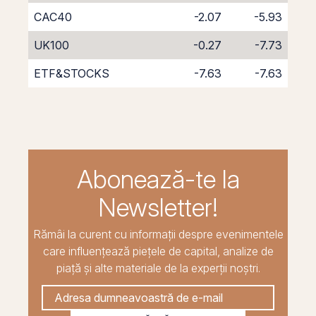
CAC40
-2.07
-5.93
UK100
-0.27
-7.73
ETF&STOCKS
-7.63
-7.63
Abonează-te la
Newsletter!
Rămâi la curent cu informații despre evenimentele
care influențează piețele de capital, analize de
piață și alte materiale de la experții noștri.