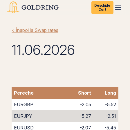
Deschide
Cont
< Înapoi la Swap rates
11.06.2026
Pereche
Short
Long
EURGBP
-2.05
-5.52
EURJPY
-5.27
-2.51
EURUSD
-2.07
-5.45