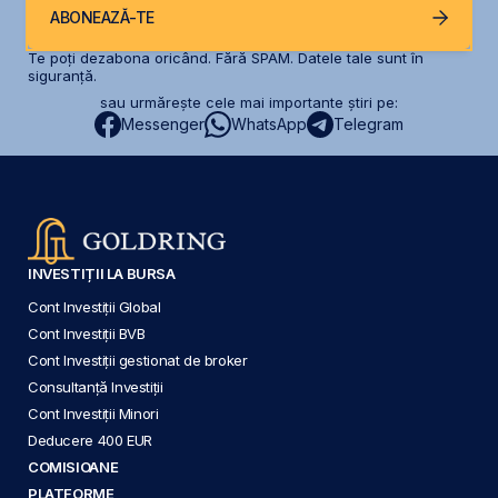
ABONEAZĂ-TE
Te poți dezabona oricând. Fără SPAM. Datele tale sunt în
siguranță.
sau urmărește cele mai importante știri pe:
Messenger
WhatsApp
Telegram
INVESTIȚII LA BURSA
Cont Investiții Global
Cont Investiții BVB
Cont Investiții gestionat de broker
Consultanță Investiții
Cont Investiții Minori
Deducere 400 EUR
COMISIOANE
PLATFORME