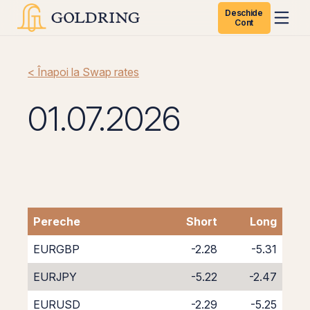
Deschide
Cont
< Înapoi la Swap rates
01.07.2026
Pereche
Short
Long
EURGBP
-2.28
-5.31
EURJPY
-5.22
-2.47
EURUSD
-2.29
-5.25