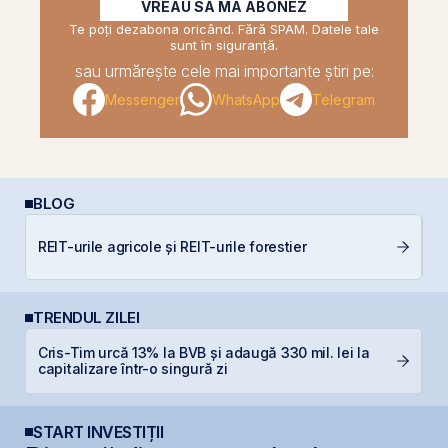
VREAU SĂ MĂ ABONEZ
Te poți dezabona oricând. Fără SPAM. Datele tale
sunt în siguranță.
sau urmărește cele mai importante știri pe:
Messenger
WhatsApp
Telegram
BLOG
D
REIT-urile agricole și REIT-urile forestier
Ar
TRENDUL ZILEI
Cris-Tim urcă 13% la BVB și adaugă 330 mil. lei la
P
capitalizare într-o singură zi
d
START INVESTIȚII