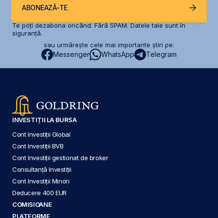
ABONEAZĂ-TE
Te poți dezabona oricând. Fără SPAM. Datele tale sunt în
siguranță.
sau urmărește cele mai importante știri pe:
Messenger
WhatsApp
Telegram
INVESTIȚII LA BURSA
Cont Investiții Global
Cont Investiții BVB
Cont Investiții gestionat de broker
Consultanță Investiții
Cont Investiții Minori
Deducere 400 EUR
COMISIOANE
PLATFORME