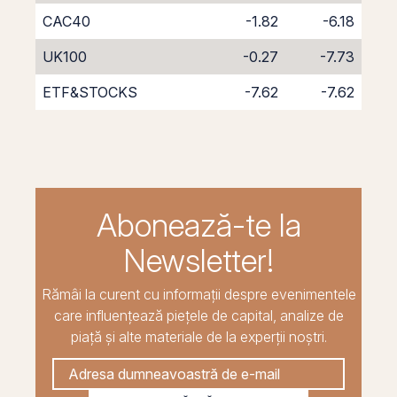
CAC40
-1.82
-6.18
UK100
-0.27
-7.73
ETF&STOCKS
-7.62
-7.62
Abonează-te la
Newsletter!
Rămâi la curent cu informații despre evenimentele
care influențează piețele de capital, analize de
piață și alte materiale de la experții noștri.