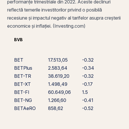
performanțe trimestriale din 2022. Aceste declinuri
reflectă temerile investitorilor privind o posibilă
recesiune și impactul negativ al tarifelor asupra creșterii
economice și inflației. (Investing.com)
BVB
BET
17.513,05
-0.32
BETPlus
2.583,64
-0.34
BET-TR
38.619,20
-0.32
BET-XT
1.498,49
-0.17
BET-FI
60.649,06
1.5
BET-NG
1.266,60
-0.41
BETAeRO
858,62
-0.52