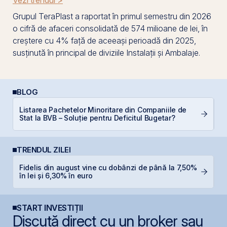
Vezi trendul >
Grupul TeraPlast a raportat în primul semestru din 2026
o cifră de afaceri consolidată de 574 milioane de lei, în
creștere cu 4% față de aceeași perioadă din 2025,
susținută în principal de diviziile Instalații și Ambalaje.
BLOG
P
Listarea Pachetelor Minoritare din Companiile de
a
Stat la BVB – Soluție pentru Deficitul Bugetar?
c
TRENDUL ZILEI
B
Fidelis din august vine cu dobânzi de până la 7,50%
C
în lei și 6,30% în euro
l
START INVESTIȚII
Discută direct cu un broker sau