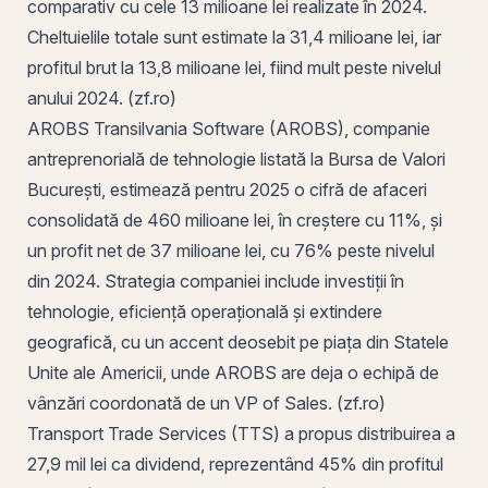
comparativ cu cele 13 milioane lei realizate în 2024.
Cheltuielile totale sunt estimate la 31,4 milioane lei, iar
profitul brut la 13,8 milioane lei, fiind mult peste nivelul
anului 2024. (zf.ro)
AROBS Transilvania Software
(
AROBS
), companie
antreprenorială de tehnologie listată la
Bursa de Valori
București
, estimează pentru 2025 o
cifră de afaceri
consolidată de 460 milioane lei, în creștere cu 11%, și
un
profit
net de 37 milioane lei, cu 76% peste nivelul
din 2024. Strategia companiei include investiții în
tehnologie, eficiență operațională și extindere
geografică, cu un accent deosebit
pe
piața din Statele
Unite ale Americii, unde AROBS are deja o echipă de
vânzări coordonată de un VP of Sales. (zf.ro)
Transport Trade Services (
TTS
) a propus distribuirea a
27,9 mil lei ca dividend, reprezentând 45% din profitul