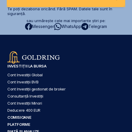
Te poți dezabona oricând. Fără SPAM. Datele tale sunt în
siguranță.
sau urmărește cele mai importante știri pe:
Messenger
WhatsApp
Telegram
INVESTIȚII LA BURSA
Cont Investiții Global
Cont Investiții BVB
Cont Investiții gestionat de broker
Consultanță Investiții
Cont Investiții Minori
Deducere 400 EUR
COMISIOANE
PLATFORME
PIAȚĂ ȘI ANALIZE