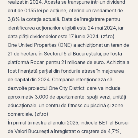
realizat în 2024. Acesta se transpune într-un
dividend
brut
de 0,155 lei pe acțiune, oferind un randament de
3,8% la cotația actuală.
Data de înregistrare
pentru
identificarea acționarilor
eligibili este 24 mai 2024, iar
data plății dividendelor
este 17 iunie 2024. (zf.ro)
One United Properties
(
ONE
) a achiziționat un teren de
21 de hectare în Sectorul 5 al Bucureștiului, pe fosta
platformă Rocar, pentru 21 milioane de euro. Achiziția a
fost finanțată parțial din fondurile atrase în majorarea
de capital din 2024. Compania intenționează să
dezvolte proiectul One City District, care va include
aproximativ 3.000 de apartamente, spații verzi, unități
educaționale, un centru de fitness cu piscină și zone
comerciale. (zf.ro)
​În primul trimestru al anului 2025, indicele
BET
al Bursei
de Valori București a înregistrat o creștere de 4,7%,