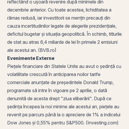
reflectând o ușoară revenire după minimele din
decembrie anterior. Cu toate acestea,
lichiditatea
a
rămas redusă, iar investitorii se mențin precauți din
cauza incertitudinilor legate de alegerile prezidențiale,
deficitul bugetar și situația geopolitică. În schimb,
titlurile
de stat
au atras 6,4 miliarde de lei în primele 2 emisiuni
ale acestui an. (
BVB
.ro)
Evenimente Externe
Piețele financiare din Statele Unite au avut o ședință cu
volatilitate crescută în anticiparea noilor tarife
comerciale anunțate de președintele Donald Trump,
programate să intre în vigoare pe 2 aprilie, o dată
denumită de acesta drept "ziua eliberării". După ce
ședința începea la noi minime ale acestui an, piețele au
revenit pe parcurs până la o apreciere de 1% a indicelui
Dow Jones și 0,55% pentru S&P500. (Investing.com)