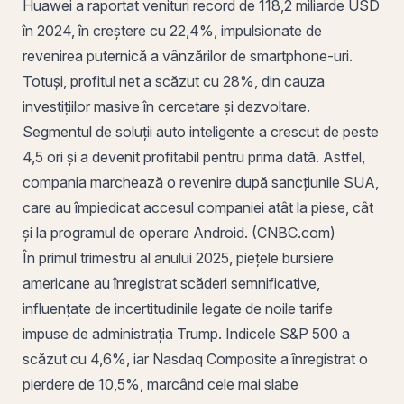
Huawei a raportat venituri record de 118,2 miliarde USD
în 2024, în creștere cu 22,4%, impulsionate de
revenirea puternică a vânzărilor de smartphone-uri.
Totuși, profitul net a scăzut cu 28%, din cauza
investițiilor masive în cercetare și dezvoltare.
Segmentul de soluții auto inteligente a crescut de peste
4,5 ori și a devenit profitabil pentru prima dată. Astfel,
compania marchează o revenire după sancțiunile SUA,
care au împiedicat accesul companiei atât la piese, cât
și la programul de operare Android. (CNBC.com)
​În primul trimestru al anului 2025, piețele bursiere
americane au înregistrat scăderi semnificative,
influențate de incertitudinile legate de noile tarife
impuse de administrația Trump. Indicele
S&P 500
a
scăzut cu 4,6%, iar
Nasdaq
Composite a înregistrat o
pierdere de 10,5%, marcând cele mai slabe