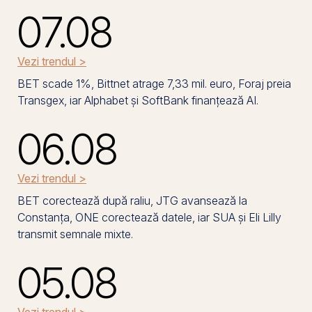
07.08
Vezi trendul >
BET scade 1%, Bittnet atrage 7,33 mil. euro, Foraj preia
Transgex, iar Alphabet și SoftBank finanțează AI.
06.08
Vezi trendul >
BET corectează după raliu, JTG avansează la
Constanța, ONE corectează datele, iar SUA și Eli Lilly
transmit semnale mixte.
05.08