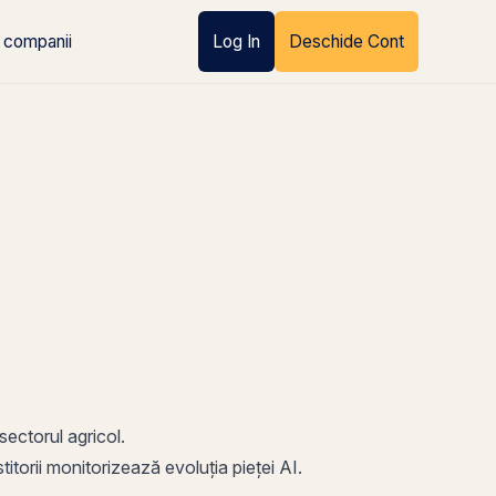
 companii
Log In
Deschide Cont
 sectorul agricol.
titorii monitorizează evoluția pieței AI.