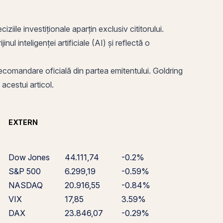
ziile investiționale aparțin exclusiv cititorului.
ul inteligenței artificiale (AI) și reflectă o
o recomandare oficială din partea emitentului. Goldring
 acestui articol.
EXTERN
Dow Jones
44.111,74
-0.2%
S&P 500
6.299,19
-0.59%
NASDAQ
20.916,55
-0.84%
VIX
17,85
3.59%
DAX
23.846,07
-0.29%