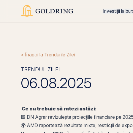
Investiții la bu
< Înapoi la Trendurile Zilei
TRENDUL ZILEI
06.08.2025
Ce nu trebuie să ratezi astăzi:
🟩
DN
Agrar revizuiește proiecțiile financiare
pe
2025 
🌍 AMD raportează rezultate mixte, restricții de
expo