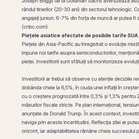
Joseph Briggs de la Goldman Sachs avertizează asupr
rândul tinerilor (20-30 ani) din sectorul tehnologic.
angajați juniori. 6-7% din forța de muncă ar putea f
(cnbc.com)
Piețele asiatice afectate de posibile tarife SUA
Piețele din Asia-Pacific au înregistrat o evoluție mi
impune noi tarife asupra semiconductorilor, menționâ
pieței. Investitorii sunt sfătuiți să monitorizeze evoluț
Investitorii ar trebui să observe cu atenție deciziile
dobânda cheie la 6,5%, în ciuda unei inflații în crește
cu o creștere prognozată între 0,3% și 1,3% pentru 2
măsurilor fiscale stricte. Pe plan internațional, tensiun
anunțate de Donald Trump. În acest context, investitori
naviga prin aceste incertitudini. Reflecția zilei ar put
orizont, iar adaptabilitatea rămâne cheia succesului 