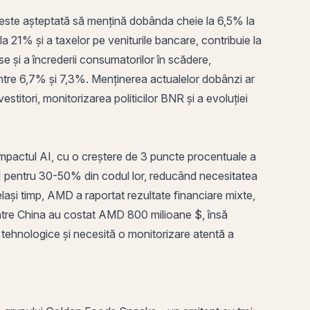
 este așteptată să mențină dobânda cheie la 6,5% la
la 21% și a taxelor pe veniturile bancare, contribuie la
e și a încrederii consumatorilor în scădere,
între 6,7% și 7,3%. Menținerea actualelor dobânzi ar
estitori, monitorizarea politicilor BNR și a evoluției
 impactul AI, cu o creștere de 3 puncte procentuale a
 AI pentru 30-50% din codul lor, reducând necesitatea
lași timp, AMD a raportat rezultate financiare mixte,
 către China au costat AMD 800 milioane $, însă
le tehnologice și necesită o monitorizare atentă a