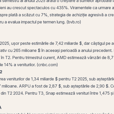
l semestru al anului 2025 arată o creștere a sumelor aprobate 
erieni au crescut spectaculos cu 435%. Viramentele ca urmare a 
pre plată a scăzut cu 7%, strategia de achiziție agresivă a cre
ntru a evalua impactul pe termen lung. (
bvb
.ro)
025, ușor peste estimările de 7,42 miliarde $, dar câștigul pe a
rativ cu 265 milioane $ în aceeași perioadă a anului precedent. 
n T2. Pentru trimestrul curent, AMD estimează vânzări de 8,7 mi
 de 14% a veniturilor. (cnbc.com)
T2
veniturilor de 1,34 miliarde $ pentru T2 2025, sub așteptările de
7 milioane. ARPU a fost de 2,87 $, sub așteptările de 2,90 $. C
 din T2 2024. Pentru T3, Snap estimează venituri între 1,475 și
A