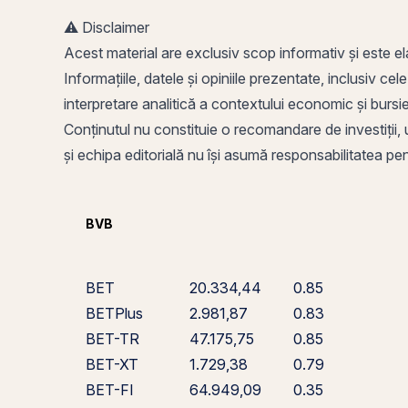
⚠️ Disclaimer
Acest material are exclusiv scop informativ și este el
Informațiile, datele și opiniile prezentate, inclusiv cel
interpretare analitică a contextului economic și burs
Conținutul nu constituie o recomandare de investiții, u
și echipa editorială nu își asumă responsabilitatea pentr
BVB
BET
20.334,44
0.85
BETPlus
2.981,87
0.83
BET-TR
47.175,75
0.85
BET-XT
1.729,38
0.79
BET-FI
64.949,09
0.35