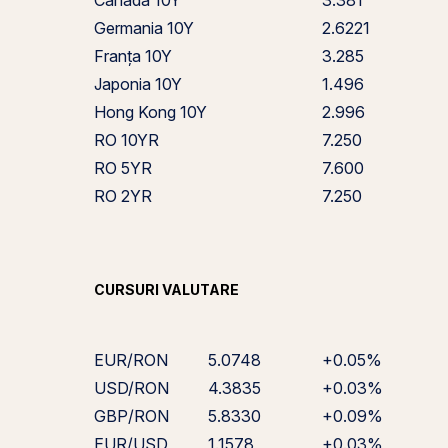
Canada 10Y
3.381
Germania 10Y
2.6221
Franța 10Y
3.285
Japonia 10Y
1.496
Hong Kong 10Y
2.996
RO 10YR
7.250
RO 5YR
7.600
RO 2YR
7.250
CURSURI VALUTARE
EUR/RON
5.0748
+0.05%
USD/RON
4.3835
+0.03%
GBP/RON
5.8330
+0.09%
EUR/USD
1.1578
+0.03%