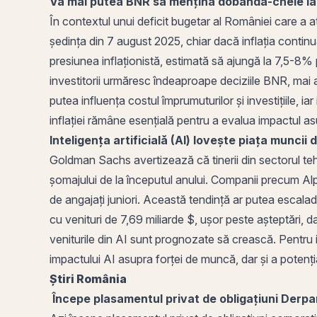
Va mai putea BNR să mențină
dobânda
-cheie la
În contextul unui deficit bugetar al României care 
ședința din 7 august 2025, chiar dacă
inflația
continu
presiunea inflaționistă, estimată să ajungă la 7,5-8% 
investitorii urmăresc îndeaproape deciziile BNR, mai a
putea influența costul împrumuturilor și investițiile, i
inflației rămâne esențială pentru a evalua impactul asu
Inteligența artificială (AI) lovește piața muncii
Goldman Sachs avertizează că tinerii din sectorul teh
șomajului de la începutul anului. Companii precum Alp
de angajați juniori. Această tendință ar putea escalad
cu
venituri
de 7,69 miliarde $, ușor peste așteptări, d
veniturile din AI sunt prognozate să crească. Pentru i
impactului AI asupra forței de muncă, dar și a potenți
Știri
România
Începe plasamentul privat de obligațiuni Derp