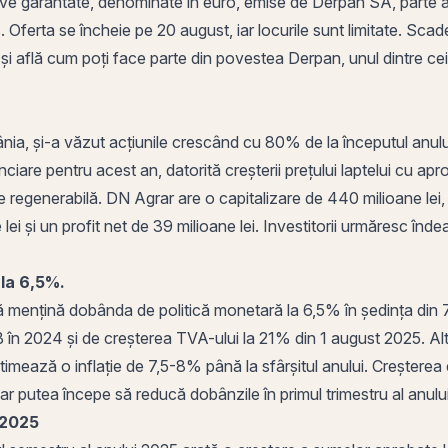
ative garantate, denominate în euro, emise de Derpan SA, part
ferta se încheie pe 20 august, iar locurile sunt limitate. Scade
 și află cum
poți
face parte din povestea Derpan, unul dintre cei
nia, și-a văzut acțiunile crescând cu 80% de la începutul anu
anciare pentru acest an, datorită creșterii prețului laptelui cu a
ie regenerabilă. DN Agrar are o capitalizare de 440 milioane lei, i
 lei și un profit net de 39 milioane lei. Investitorii urmăresc î
la 6,5%.
să mențină dobânda de
politică monetară
la 6,5% în ședința din 7
 în 2024 și de creșterea TVA-ului la 21% din 1 august 2025. Al
stimează o inflație de 7,5-8% până la sfârșitul anului. Creștere
R ar putea începe să reducă dobânzile în primul trimestru al anulu
 2025