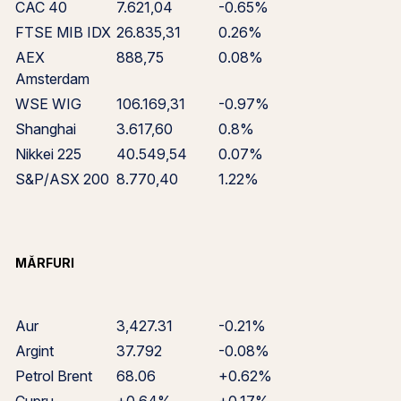
CAC 40
7.621,04
-0.65%
FTSE MIB IDX
26.835,31
0.26%
AEX
888,75
0.08%
Amsterdam
WSE WIG
106.169,31
-0.97%
Shanghai
3.617,60
0.8%
Nikkei 225
40.549,54
0.07%
S&P/ASX 200
8.770,40
1.22%
MĂRFURI
Aur
3,427.31
-0.21%
Argint
37.792
-0.08%
Petrol Brent
68.06
+0.62%