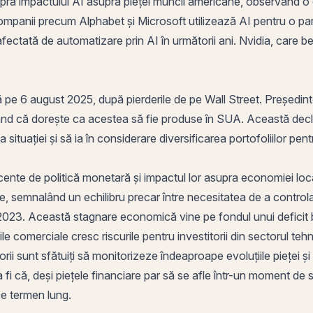
a impactului AI asupra pieței muncii americane, observând o c
 Companii precum Alphabet și Microsoft utilizează AI pentru o pa
i afectată de automatizare
prin
AI în următorii ani. Nvidia, care b
xtă pe 6 august 2025, după pierderile de pe Wall Street. Președi
nd că dorește ca acestea să fie produse în SUA. Această declar
ia situației și să ia în considerare diversificarea portofoliilor p
 recente de politică monetară și impactul lor asupra economiei l
re, semnalând un echilibru precar între necesitatea de a controla 
023. Această stagnare economică vine pe fondul unui deficit bu
ile comerciale cresc riscurile pentru investitorii din sectorul tehn
i sunt sfătuiți să monitorizeze îndeaproape evoluțiile pieței și să
ea fi că, deși piețele financiare par să se afle într-un moment de s
pe termen lung.