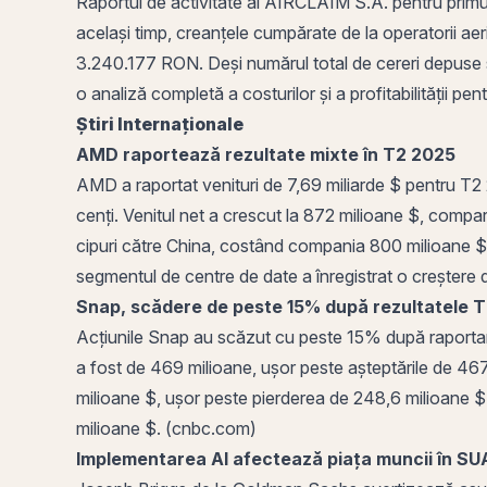
Raportul de activitate al AIRCLAIM S.A. pentru primu
același timp, creanțele cumpărate de la operatorii a
3.240.177 RON. Deși numărul total de cereri depuse s
o analiză completă a costurilor și a profitabilității pe
Știri Internaționale
AMD raportează rezultate mixte în T2 2025
AMD a raportat venituri de 7,69 miliarde $ pentru T2 2
cenți. Venitul net a crescut la 872 milioane $, compa
cipuri către China, costând compania 800 milioane $ î
segmentul de centre de date a înregistrat o creștere
Snap, scădere de peste 15% după rezultatele 
Acțiunile Snap au scăzut cu peste 15% după raportarea 
a fost de 469 milioane, ușor peste așteptările de 46
milioane $, ușor peste pierderea de 248,6 milioane $
milioane $. (cnbc.com)
Implementarea AI afectează piața muncii în SU