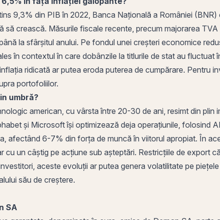
 6,5% în fața inflației galopante?
a atins 9,3% din PIB în 2022, Banca Națională a României (BNR)
ă să crească. Măsurile fiscale recente, precum majorarea
TVA
până la sfârșitul anului. Pe fondul unei creșteri economice redus
les în contextul în care dobânzile la
titlurile de stat
au fluctuat 
ar inflația ridicată ar putea eroda puterea de cumpărare. Pentru inv
pra portofoliilor.
 din umbră?
nologic american, cu vârsta între 20-30 de ani, resimt din plin
habet și Microsoft își optimizează deja operațiunile, folosind
a, afectând 6-7% din forța de muncă în viitorul apropiat. În ace
ar cu un câștig pe acțiune sub așteptări. Restricțiile de export
nvestitori, aceste evoluții ar putea genera volatilitate pe piețe
alului său de creștere.
an SA