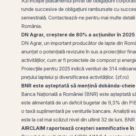
Azi începe plasamentul privat de obligațiuni corpor
runde succesive de obligațiuni rambursate cu succes. O
semestrială. Contactează-ne pentru mai multe detalii
România.
DN Agrar, creștere de 80% a acțiunilor în 2025
DN Agrar, un important producător de lapte din Româ
anunțat o potențială revizuire în sus a proiecțiilor fin
activităților, cum ar fi proiectele de compost și energ
Proiecțiile pentru 2025 indică venituri de 314 milioane
prețului laptelui și diversificarea activităților. (zf.ro)
BNR este așteptată să mențină dobânda-cheie 
Banca Națională a României (BNR) este așteptată 
este alimentată de un deficit bugetar de 9,3% din PIB
o taxă suplimentară pe veniturile bancare. Analiștii e
este la cel mai scăzut nivel din ultimii 32 de luni. BN
AIRCLAIM raportează creșteri semnificative în