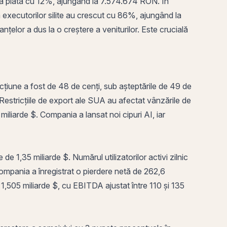
la plată cu 12%, ajungând la 7.574.674 RON. În
executorilor silite au crescut cu 86%, ajungând la
anțelor a dus la o
creștere a veniturilor
. Este crucială
cțiune a fost de 48 de cenți, sub așteptările de 49 de
Restricțiile de export ale SUA au afectat vânzările de
liarde $. Compania a lansat noi cipuri AI, iar
 1,35 miliarde $. Numărul utilizatorilor activi zilnic
ompania a înregistrat o pierdere netă de 262,6
 1,505 miliarde $, cu
EBITDA
ajustat între 110 și 135