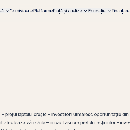
rsă
Comisioane
Platforme
Piață și analize
Educație
Finanțare
– prețul laptelui crește – investitorii urmăresc oportunitățile din
rt
afectează vânzările – impact asupra prețului acțiunilor – inves