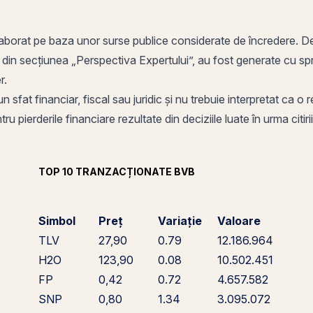
aborat pe baza unor surse publice considerate de încredere. Deci
e din secțiunea „Perspectiva Expertului”, au fost generate cu sprijin
ier.
n sfat financiar, fiscal sau juridic și nu trebuie interpretat ca 
u pierderile financiare rezultate din deciziile luate în urma citirii
TOP 10 TRANZACȚIONATE BVB
Simbol
Preț
Variație
Valoare
TLV
27,90
0.79
12.186.964
H2O
123,90
0.08
10.502.451
FP
0,42
0.72
4.657.582
SNP
0,80
1.34
3.095.072