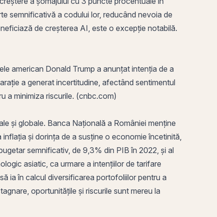
reștere a șomajului cu 3 puncte procentuale în
rte semnificativă a codului lor, reducând nevoia de
eneficiază de creșterea AI, este o excepție notabilă.
ntele american Donald Trump a anunțat intenția de a
ație a generat incertitudine, afectând sentimentul
entru a minimiza riscurile. (cnbc.com)
ocale și globale. Banca Națională a României menține
inflația și dorința de a susține o economie încetinită,
getar semnificativ, de 9,3% din PIB în 2022, și al
ologic asiatic, ca urmare a intențiilor de tarifare
 ia în calcul diversificarea portofoliilor pentru a
tagnare, oportunitățile și riscurile sunt mereu la