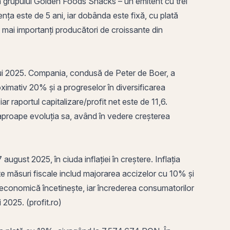
e a grupului Golden Foods Snacks – un
emitent
cu trei
nța este de 5 ani, iar dobânda este fixă, cu plată
 mai importanți producători de croissante din
lui 2025. Compania, condusă de Peter de Boer, a
proximativ 20% și a progreselor în
diversificarea
ar raportul capitalizare/
profit
net este de 11,6.
ndeaproape evoluția sa, având în vedere creșterea
 august 2025, în ciuda inflației în creștere. Inflația
te măsuri fiscale includ majorarea accizelor cu 10% și
a economică încetinește, iar încrederea consumatorilor
i 2025. (profit.ro)