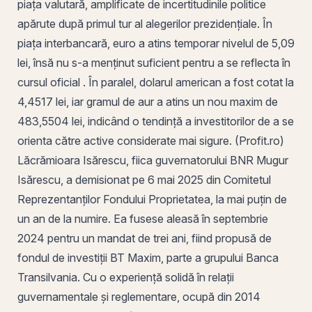
piața valutară, amplificate de incertitudinile politice
apărute după primul tur al alegerilor prezidențiale. În
piața interbancară, euro a atins temporar nivelul de 5,09
lei, însă nu s-a menținut suficient pentru a se reflecta în
cursul oficial . În paralel, dolarul american a fost cotat la
4,4517 lei, iar gramul de aur a atins un nou maxim de
483,5504 lei, indicând o tendință a investitorilor de a se
orienta către
active
considerate mai sigure. (
Profit
.ro)
Lăcrămioara Isărescu, fiica guvernatorului BNR Mugur
Isărescu, a demisionat pe 6 mai 2025 din Comitetul
Reprezentanților Fondului Proprietatea, la mai puțin de
un an de la numire. Ea fusese aleasă în septembrie
2024 pentru un mandat de trei ani, fiind propusă de
fondul de investiții BT Maxim, parte a grupului Banca
Transilvania. Cu o experiență solidă în relații
guvernamentale și reglementare, ocupă din 2014