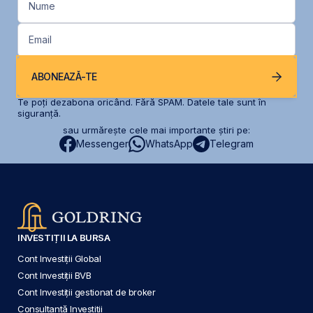
Nume
Email
ABONEAZĂ-TE
Te poți dezabona oricând. Fără SPAM. Datele tale sunt în
siguranță.
sau urmărește cele mai importante știri pe:
Messenger
WhatsApp
Telegram
INVESTIȚII LA BURSA
Cont Investiții Global
Cont Investiții BVB
Cont Investiții gestionat de broker
Consultanță Investiții