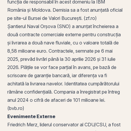
funcția de responsabil în acest domeniu la IBM
România
și Moldova. Demisia sa a fost anunțată oficial
pe site-ul Bursei de Valori București. (zf.ro)
Șantierul Naval
Orșova
(
SNO
) a anunțat încheierea a
două contracte comerciale externe pentru construcția
și livrarea a două nave fluviale, cu o valoare totală de
8,58 milioane euro. Contractele, semnate pe 6 mai
2025, prevăd livrări până la 30 aprilie 2026 și 31 iulie
2026. Plățile se vor face parțial în avans, pe bază de
scrisoare de garanție bancară
, iar diferența va fi
achitată la livrarea navelor. Identitatea cumpărătorului
rămâne confidențială. Compania a înregistrat pe întreg
anul 2024 o
cifră de afaceri
de 101 milioane lei.
(
bvb
.ro)
Evenimente Externe
Friedrich Merz, liderul conservator al CDU/CSU, a fost