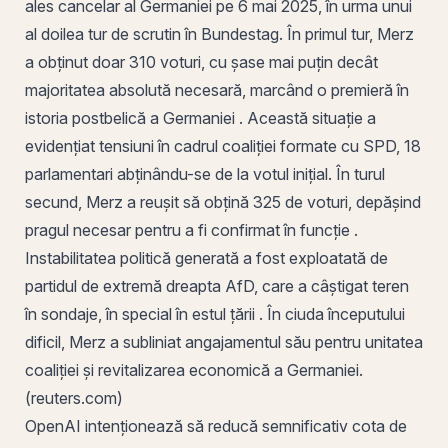
ales cancelar al Germaniei pe 6 mai 2025, în urma unui
al doilea tur de scrutin în Bundestag. În primul tur, Merz
a obținut doar 310 voturi, cu șase mai puțin decât
majoritatea absolută necesară, marcând o premieră în
istoria postbelică a Germaniei . Această situație a
evidențiat tensiuni în cadrul coaliției formate cu SPD, 18
parlamentari abținându-se de la votul inițial. În turul
secund, Merz a reușit să obțină 325 de voturi, depășind
pragul necesar pentru a fi confirmat în funcție .
Instabilitatea politică generată a fost exploatată de
partidul de extremă dreapta AfD, care a câștigat teren
în sondaje, în special în estul țării . În ciuda începutului
dificil, Merz a subliniat angajamentul său pentru unitatea
coaliției și revitalizarea economică a Germaniei.
(reuters.com)
OpenAI intenționează să reducă semnificativ cota de