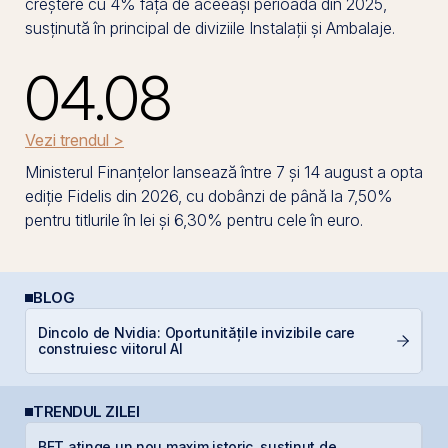
creștere cu 4% față de aceeași perioadă din 2025,
susținută în principal de diviziile Instalații și Ambalaje.
04.08
Vezi trendul >
Ministerul Finanțelor lansează între 7 și 14 august a opta
ediție Fidelis din 2026, cu dobânzi de până la 7,50%
pentru titlurile în lei și 6,30% pentru cele în euro.
BLOG
Dincolo de Nvidia: Oportunitățile invizibile care
De
construiesc viitorul AI
di
TRENDUL ZILEI
L
BET atinge un nou maxim istoric, susținut de