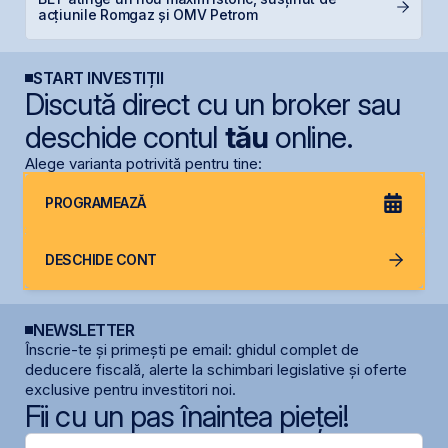
M
acțiunile Romgaz și OMV Petrom
R
START INVESTIȚII
Discută direct cu un broker sau
deschide contul
tău
online.
Alege varianta potrivită pentru tine:
PROGRAMEAZĂ
DESCHIDE CONT
NEWSLETTER
Înscrie-te și primești pe email: ghidul complet de
deducere fiscală, alerte la schimbari legislative și oferte
exclusive pentru investitori noi.
Fii cu un pas înaintea pieței!