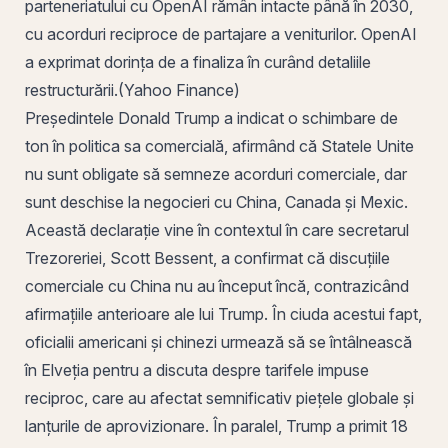
parteneriatului cu OpenAI rămân intacte până în 2030,
cu acorduri reciproce de partajare a veniturilor. OpenAI
a exprimat dorința de a finaliza în curând detaliile
restructurării.(Yahoo Finance)
Președintele Donald Trump a indicat o schimbare de
ton
în politica sa comercială, afirmând că Statele Unite
nu sunt obligate să semneze acorduri comerciale, dar
sunt deschise la negocieri cu China, Canada și Mexic.
Această declarație vine în contextul în care secretarul
Trezoreriei, Scott Bessent, a confirmat că discuțiile
comerciale cu China nu au început încă, contrazicând
afirmațiile anterioare ale lui Trump. În ciuda acestui fapt,
oficialii americani și chinezi urmează să se întâlnească
în Elveția pentru a discuta despre tarifele impuse
reciproc, care au afectat semnificativ piețele globale și
lanțurile de aprovizionare. În paralel, Trump a primit 18