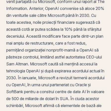
venit partajată cu Microsoft, conform unui raport al The
Information. Anterior, OpenAI convenise să aloce 20%
din veniturile sale către Microsoft până în 2030. Cu
toate acestea, noile proiecții financiare sugerează că
această cotă ar putea scădea la 10% până la sfârșitul
deceniului. Această modificare face parte dintr-un plan
mai amplu de restructurare, care a fost redus,
permițând organizației nonprofit-
mamă
a OpenAI să
păstreze controlul, limitând astfel autoritatea CEO-ului
Sam Altman. Microsoft caută să mențină accesul la
tehnologia OpenAI și după expirarea acordului actual în
2030. În ianuarie, Microsoft a revizuit termenii acordului
cu OpenAI, în urma unui parteneriat cu Oracle și
SoftBank pentru a construi centre de date AI în valoare
de 500 de miliarde de dolari în SUA. În ciuda acestor
schimbări, Microsoft afirmă că elementele de bază ale