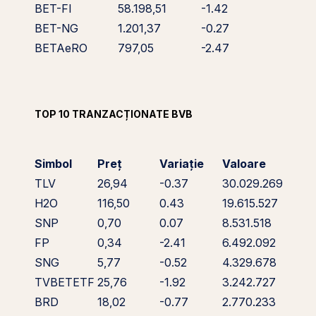
BET-FI
58.198,51
-1.42
BET-NG
1.201,37
-0.27
BETAeRO
797,05
-2.47
TOP 10 TRANZACȚIONATE BVB
Simbol
Preț
Variație
Valoare
TLV
26,94
-0.37
30.029.269
H2O
116,50
0.43
19.615.527
SNP
0,70
0.07
8.531.518
FP
0,34
-2.41
6.492.092
SNG
5,77
-0.52
4.329.678
TVBETETF
25,76
-1.92
3.242.727
BRD
18,02
-0.77
2.770.233