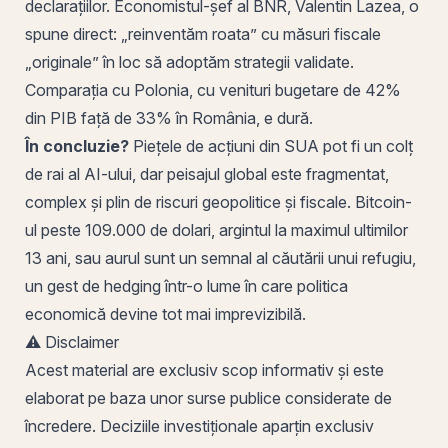
declarațiilor. Economistul-șef al BNR, Valentin Lazea, o
spune direct: „reinventăm roata” cu măsuri fiscale
„originale” în loc să adoptăm strategii validate.
Comparația cu Polonia, cu venituri bugetare de 42%
din PIB față de 33% în România, e dură.
În concluzie?
Piețele de
acțiuni
din SUA pot fi un colț
de rai al AI-ului, dar peisajul global este fragmentat,
complex și plin de riscuri geopolitice și fiscale. Bitcoin-
ul peste 109.000 de dolari, argintul la maximul ultimilor
13 ani, sau aurul sunt un semnal al căutării unui refugiu,
un gest de hedging într-o lume în care politica
economică devine tot mai imprevizibilă.
⚠️
Disclaimer
Acest material are exclusiv scop informativ și este
elaborat pe baza unor surse publice considerate de
încredere. Deciziile investiționale aparțin exclusiv