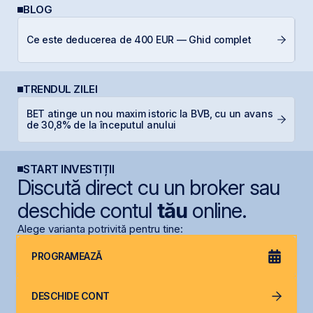
BLOG
Ce este deducerea de 400 EUR — Ghid complet
D
TRENDUL ZILEI
BET atinge un nou maxim istoric la BVB, cu un avans
F
de 30,8% de la începutul anului
p
START INVESTIȚII
Discută direct cu un broker sau
deschide contul
tău
online.
Alege varianta potrivită pentru tine:
PROGRAMEAZĂ
DESCHIDE CONT