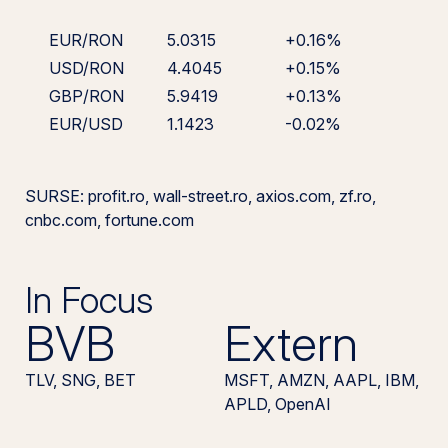
EUR/RON
5.0315
+0.16%
USD/RON
4.4045
+0.15%
GBP/RON
5.9419
+0.13%
EUR/USD
1.1423
-0.02%
SURSE: profit.ro, wall-street.ro, axios.com, zf.ro,
cnbc.com, fortune.com
In Focus
BVB
Extern
TLV, SNG, BET
MSFT, AMZN, AAPL, IBM,
APLD, OpenAI