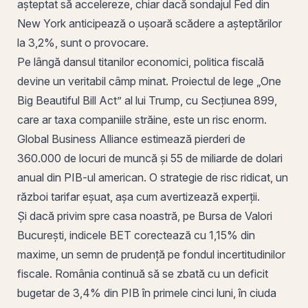
așteptat să accelereze, chiar dacă sondajul Fed din
New York anticipează o ușoară scădere a așteptărilor
la 3,2%, sunt o provocare.
Pe lângă dansul titanilor economici,
politica fiscală
devine un veritabil câmp minat. Proiectul de lege „
One
Big Beautiful Bill Act” al lui Trump, cu Secțiunea 899,
care ar taxa companiile străine, este un risc enorm.
Global Business Alliance estimează pierderi de
360.000 de locuri de muncă și 55 de miliarde de dolari
anual din PIB-ul american. O strategie de risc ridicat, un
război tarifar eșuat, așa cum avertizează experții.
Și dacă privim spre casa noastră, pe Bursa de Valori
București, indicele BET corectează cu 1,15% din
maxime, un semn de prudență pe fondul incertitudinilor
fiscale. România continuă să se zbată cu un deficit
bugetar de 3,4% din PIB în primele cinci luni, în ciuda