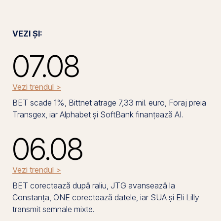
VEZI ȘI:
07.08
Vezi trendul >
BET scade 1%, Bittnet atrage 7,33 mil. euro, Foraj preia
Transgex, iar Alphabet și SoftBank finanțează AI.
06.08
Vezi trendul >
BET corectează după raliu, JTG avansează la
Constanța, ONE corectează datele, iar SUA și Eli Lilly
transmit semnale mixte.