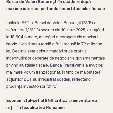
Bursa de Valori București în scădere după
maxime istorice, pe fondul incertitudinilor fiscale
Indicele BET al Bursei de Valori București (
BVB
) a
scăzut cu 1,15% în ședința din 10 iunie 2025, ajungând
la 18.604 puncte, marcând o retragere din maximul
istoric.
Lichiditatea
totală a fost redusă la 73 milioane
lei. Declinul este atribuit marcărilor de profit și
incertitudinilor generate de negocierile guvernamentale
privind ajustările fiscale. Banca Transilvania a avut cel
mai mare
volum tranzacționat
, în timp ce majoritatea
acțiunilor BET au înregistrat scăderi, reflectând
prudența investitorilor (zf.ro)
Economistul-șef al BNR critică „reinventarea
roții” în fiscalitatea României