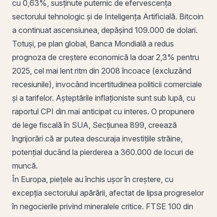
cu 0,63%, susținute puternic de efervescența
sectorului tehnologic și de Inteligența Artificială.
Bitcoin
a continuat ascensiunea, depășind 109.000 de dolari.
Totuși, pe plan global, Banca Mondială a redus
prognoza de creștere economică la doar 2,3% pentru
2025, cel mai lent ritm din 2008 încoace (excluzând
recesiunile), invocând incertitudinea politicii comerciale
și a tarifelor. Așteptările inflaționiste sunt sub lupă, cu
raportul CPI din mai anticipat cu interes. O propunere
de lege fiscală în SUA, Secțiunea 899, creează
îngrijorări că ar putea descuraja investițiile străine,
potențial ducând la pierderea a 360.000 de locuri de
muncă.
În Europa, piețele au închis ușor în creștere, cu
excepția sectorului apărării, afectat de lipsa progreselor
în negocierile privind mineralele critice. FTSE 100 din