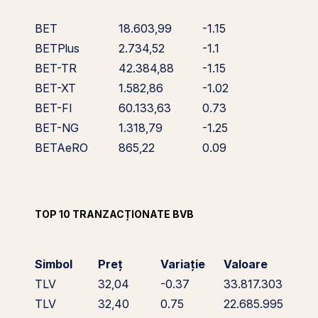
BET
18.603,99
-1.15
BETPlus
2.734,52
-1.1
BET-TR
42.384,88
-1.15
BET-XT
1.582,86
-1.02
BET-FI
60.133,63
0.73
BET-NG
1.318,79
-1.25
BETAeRO
865,22
0.09
TOP 10 TRANZACȚIONATE BVB
Simbol
Preț
Variație
Valoare
TLV
32,04
-0.37
33.817.303
TLV
32,40
0.75
22.685.995