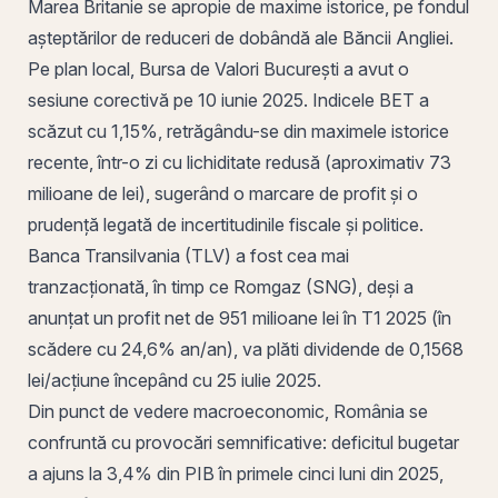
Marea Britanie se apropie de maxime istorice, pe fondul
așteptărilor de reduceri de
dobândă
ale Băncii Angliei.
Pe plan local,
Bursa de Valori București
a avut o
sesiune corectivă pe 10 iunie 2025. Indicele
BET
a
scăzut cu 1,15%, retrăgându-se din maximele istorice
recente, într-o zi cu lichiditate redusă (aproximativ 73
milioane de lei), sugerând o marcare de
profit
și o
prudență legată de incertitudinile fiscale și politice.
Banca Transilvania (
TLV
) a fost cea mai
tranzacționată, în timp ce Romgaz (
SNG
), deși a
anunțat un profit net de 951 milioane lei în T1 2025 (în
scădere cu 24,6% an/an), va plăti dividende de 0,1568
lei/acțiune începând cu 25 iulie 2025.
Din punct de vedere macroeconomic,
România
se
confruntă cu provocări semnificative: deficitul bugetar
a ajuns la 3,4% din PIB în primele cinci luni din 2025,