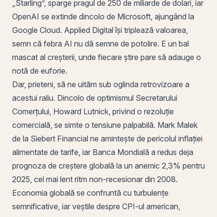
„Starling”, sparge pragul de 250 de miliarde de dolari, iar
OpenAI se extinde dincolo de Microsoft, ajungând la
Google Cloud. Applied Digital își triplează valoarea,
semn că febra AI nu dă semne de potolire. E un bal
mascat al creșterii, unde fiecare știre pare să adauge o
notă de euforie.
Dar, prieteni, să ne uităm sub oglinda retrovizoare a
acestui raliu. Dincolo de optimismul Secretarului
Comerțului, Howard Lutnick, privind o rezoluție
comercială, se simte o tensiune palpabilă. Mark Malek
de la Siebert Financial ne amintește de pericolul inflației
alimentate de tarife, iar Banca Mondială a redus deja
prognoza de creștere globală la un anemic 2,3% pentru
2025, cel mai lent ritm non-recesionar din 2008.
Economia globală se confruntă cu turbulențe
semnificative, iar veștile despre CPI-ul american,