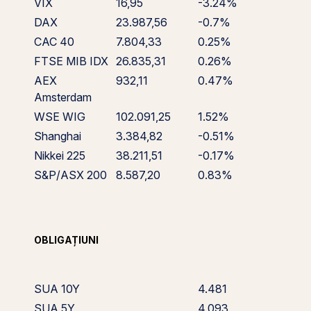
VIX
16,95
-3.24%
DAX
23.987,56
-0.7%
CAC 40
7.804,33
0.25%
FTSE MIB IDX
26.835,31
0.26%
AEX
932,11
0.47%
Amsterdam
WSE WIG
102.091,25
1.52%
Shanghai
3.384,82
-0.51%
Nikkei 225
38.211,51
-0.17%
S&P/ASX 200
8.587,20
0.83%
OBLIGAȚIUNI
SUA 10Y
4.481
SUA 5Y
4.093