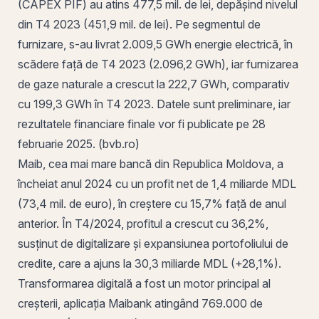
(CAPEX PIF) au atins 477,5 mil. de lei, depășind nivelul
din T4 2023 (451,9 mil. de lei).
Pe
segmentul de
furnizare, s-au livrat 2.009,5 GWh energie electrică, în
scădere față de T4 2023 (2.096,2 GWh), iar furnizarea
de gaze naturale a crescut la 222,7 GWh, comparativ
cu 199,3 GWh în T4 2023. Datele sunt preliminare, iar
rezultatele financiare finale vor fi publicate pe 28
februarie 2025. (
bvb
.ro)
Maib, cea mai mare bancă din Republica Moldova, a
încheiat anul 2024 cu un
profit
net de 1,4 miliarde MDL
(73,4 mil. de euro), în creștere cu 15,7% față de anul
anterior. În T4/2024, profitul a crescut cu 36,2%,
susținut de digitalizare și expansiunea portofoliului de
credite, care a ajuns la 30,3 miliarde MDL (+28,1%).
Transformarea digitală a fost un motor principal al
creșterii, aplicația Maibank atingând 769.000 de