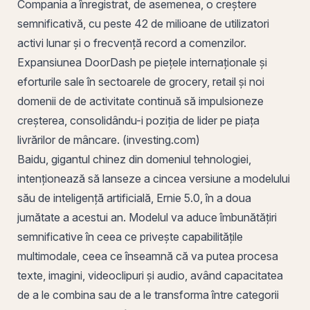
Compania a înregistrat, de asemenea, o creștere
semnificativă, cu peste 42 de milioane de utilizatori
activi lunar și o frecvență record a comenzilor.
Expansiunea DoorDash pe piețele internaționale și
eforturile sale în sectoarele de grocery, retail și noi
domenii de de activitate continuă să impulsioneze
creșterea, consolidându-i poziția de lider pe piața
livrărilor de mâncare. (investing.com)
Baidu, gigantul chinez din domeniul tehnologiei,
intenționează să lanseze a cincea versiune a modelului
său de inteligență artificială, Ernie 5.0, în a doua
jumătate a acestui an. Modelul va aduce îmbunătățiri
semnificative în ceea ce privește capabilitățile
multimodale, ceea ce înseamnă că va putea procesa
texte, imagini, videoclipuri și audio, având capacitatea
de a le combina sau de a le transforma între categorii