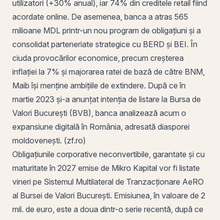
utilizatori (+30% anual), iar 74% din creditele retail fiind
acordate online. De asemenea, banca a atras 565
milioane MDL printr-un nou program de obligațiuni și a
consolidat parteneriate strategice cu BERD și BEI. În
ciuda provocărilor economice, precum creșterea
inflației la 7% și majorarea ratei de bază de către BNM,
Maib își menține ambițiile de extindere. După ce în
martie 2023 și-a anunțat intenția de listare la
Bursa de
Valori București
(BVB), banca analizează acum o
expansiune digitală în
România
, adresată diasporei
moldovenești
. (zf.ro)
Obligațiunile
corporative neconvertibile, garantate și cu
maturitate în 2027 emise de Mikro Kapital vor fi listate
vineri pe
Sistemul Multilateral de Tranzacționare
AeRO
al Bursei de Valori București. Emisiunea, în valoare de 2
mil. de euro, este a doua dintr-o serie recentă, după ce