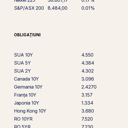
Nikkei 225
38.801,17
0.17%
S&P/ASX 200
8.484,00
0.01%
OBLIGAȚIUNI
SUA 10Y
4.550
SUA 5Y
4.384
SUA 2Y
4.302
Canada 10Y
3.096
Germania 10Y
2.4270
Franța 10Y
3.157
Japonia 10Y
1.334
Hong Kong 10Y
3.680
RO 10YR
7.520
RO 5YR
7.230