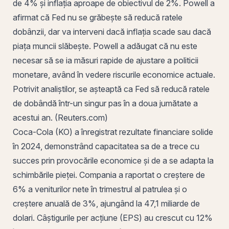
de 4% și
inflația
aproape de obiectivul de 2%. Powell a
afirmat că Fed nu se grăbește să reducă ratele
dobânzii, dar va interveni dacă inflația scade sau dacă
piața muncii slăbește. Powell a adăugat că nu este
necesar să se ia măsuri rapide de ajustare a politicii
monetare, având în vedere riscurile economice actuale.
Potrivit analiștilor, se așteaptă ca Fed să reducă ratele
de
dobândă
într-un singur pas în a doua jumătate a
acestui an. (Reuters.com)
Coca-Cola (KO) a înregistrat rezultate financiare solide
în 2024, demonstrând capacitatea sa de a trece cu
succes
prin
provocările economice și de a se adapta la
schimbările pieței. Compania a raportat o creștere de
6% a veniturilor nete în trimestrul al patrulea și o
creștere anuală de 3%, ajungând la 47,1 miliarde de
dolari. Câștigurile per acțiune (EPS) au crescut cu 12%