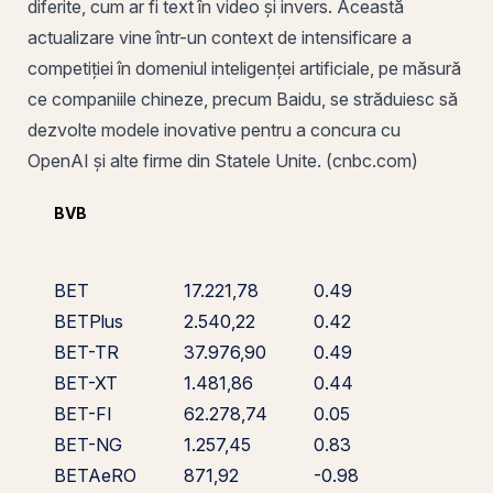
diferite, cum ar fi text în video și invers. Această
actualizare vine într-un context de intensificare a
competiției în domeniul inteligenței artificiale, pe măsură
ce companiile chineze, precum Baidu, se străduiesc să
dezvolte modele inovative pentru a concura cu
OpenAI și alte firme din Statele Unite. (cnbc.com)
BVB
BET
17.221,78
0.49
BETPlus
2.540,22
0.42
BET-TR
37.976,90
0.49
BET-XT
1.481,86
0.44
BET-FI
62.278,74
0.05
BET-NG
1.257,45
0.83
BETAeRO
871,92
-0.98