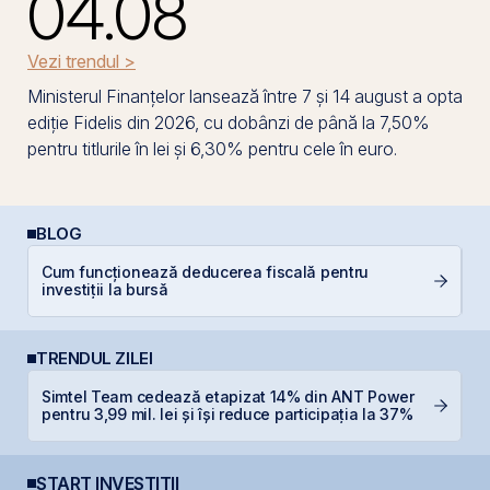
04.08
Vezi trendul >
Ministerul Finanțelor lansează între 7 și 14 august a opta
ediție Fidelis din 2026, cu dobânzi de până la 7,50%
pentru titlurile în lei și 6,30% pentru cele în euro.
BLOG
Cum funcționează deducerea fiscală pentru
C
investiții la bursă
TRENDUL ZILEI
Simtel Team cedează etapizat 14% din ANT Power
C
pentru 3,99 mil. lei și își reduce participația la 37%
ca
START INVESTIȚII