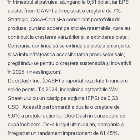
în trimestrul al patrulea, ajungând la 0,51 dolari, iar EPS
ajustat (non-GAAP) a înregistrat o creștere de 7%.
Strategic, Coca-Cola și-a consolidat portofoliul de
produse, punând accent pe sticlele returnabile, care au
contribuit la creșterea vânzărilor și la extinderea pieței.
Compania continuă să se extindă pe piețele emergente
și să îmbunătățească accesibilitatea produselor sale,
pregătindu-se pentru o creștere sustenabilă și inovativă
în 2025. (investing.com)
DoorDash Inc. (DASH) a raportat rezultate financiare
solide pentru T4 2024, îndeplinind așteptările Wall
Street-ului cu un câștig pe acțiune (EPS) de 0,33
USD. Această performanță a dus la o creștere de
5,6% a prețului acțiunilor DoorDash în tranzacțiile de
după închidere. De-a lungul ultimului an, compania a
înregistrat un randament impresionant de 61,45%.