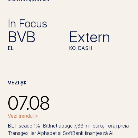
In Focus
BVB
Extern
EL
KO, DASH
VEZI ȘI:
07.08
Vezi trendul >
BET scade 1%, Bittnet atrage 7,33 mil. euro, Foraj preia
Transgex, iar Alphabet și SoftBank finanțează AI.