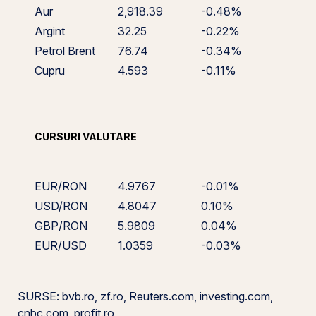
Aur
2,918.39
-0.48%
Argint
32.25
-0.22%
Petrol Brent
76.74
-0.34%
Cupru
4.593
-0.11%
CURSURI VALUTARE
EUR/RON
4.9767
-0.01%
USD/RON
4.8047
0.10%
GBP/RON
5.9809
0.04%
EUR/USD
1.0359
-0.03%
SURSE: bvb.ro, zf.ro, Reuters.com, investing.com,
cnbc.com, profit.ro