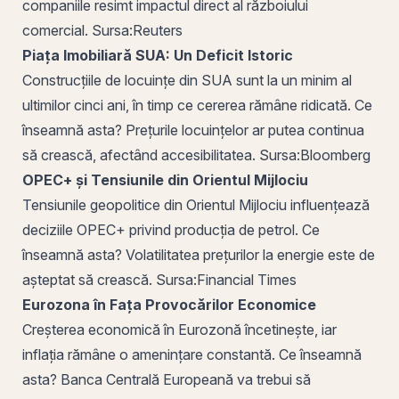
companiile resimt impactul direct al războiului
comercial.
Sursa:
Reuters
Piața Imobiliară SUA: Un Deficit Istoric
Construcțiile de locuințe din SUA sunt la un minim al
ultimilor cinci ani, în timp ce cererea rămâne ridicată. Ce
înseamnă asta? Prețurile locuințelor ar putea continua
să crească, afectând accesibilitatea.
Sursa:
Bloomberg
OPEC+ și Tensiunile din Orientul Mijlociu
Tensiunile geopolitice din Orientul Mijlociu influențează
deciziile OPEC+ privind producția de petrol. Ce
înseamnă asta?
Volatilitatea
prețurilor la energie este de
așteptat să crească.
Sursa:
Financial Times
Eurozona în Fața Provocărilor Economice
Creșterea economică în Eurozonă încetinește, iar
inflația rămâne o amenințare
constantă
. Ce înseamnă
asta?
Banca Centrală
Europeană va trebui să