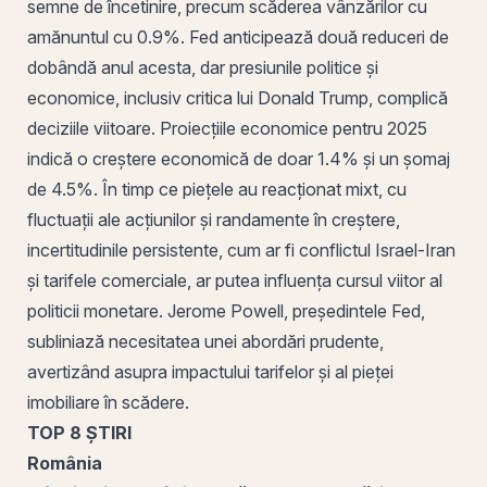
semne de încetinire, precum scăderea vânzărilor cu
amănuntul cu 0.9%. Fed anticipează două reduceri de
dobândă anul acesta, dar presiunile politice și
economice, inclusiv critica lui Donald Trump, complică
deciziile viitoare. Proiecțiile economice pentru 2025
indică o creștere economică de doar 1.4% și un șomaj
de 4.5%. În timp ce piețele au reacționat mixt, cu
fluctuații ale acțiunilor și randamente în creștere,
incertitudinile persistente, cum ar fi conflictul Israel-Iran
și tarifele comerciale, ar putea influența cursul viitor al
politicii monetare. Jerome Powell, președintele Fed,
subliniază necesitatea unei abordări prudente,
avertizând asupra impactului tarifelor și al pieței
imobiliare în scădere.
TOP 8 ȘTIRI
România