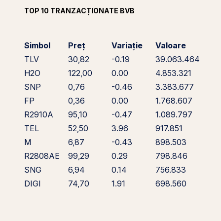
TOP 10 TRANZACȚIONATE BVB
Simbol
Preț
Variație
Valoare
TLV
30,82
-0.19
39.063.464
H2O
122,00
0.00
4.853.321
SNP
0,76
-0.46
3.383.677
FP
0,36
0.00
1.768.607
R2910A
95,10
-0.47
1.089.797
TEL
52,50
3.96
917.851
M
6,87
-0.43
898.503
R2808AE
99,29
0.29
798.846
SNG
6,94
0.14
756.833
DIGI
74,70
1.91
698.560