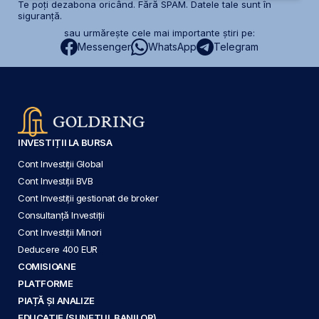
Te poți dezabona oricând. Fără SPAM. Datele tale sunt în
siguranță.
sau urmărește cele mai importante știri pe:
Messenger
WhatsApp
Telegram
INVESTIȚII LA BURSA
Cont Investiții Global
Cont Investiții BVB
Cont Investiții gestionat de broker
Consultanță Investiții
Cont Investiții Minori
Deducere 400 EUR
COMISIOANE
PLATFORME
PIAȚĂ ȘI ANALIZE
EDUCAȚIE (SUNETUL BANILOR)