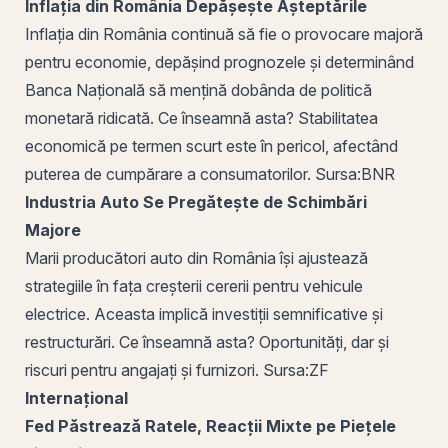
Inflația din România Depășește Așteptările
Inflația din România continuă să fie o provocare majoră
pentru economie, depășind prognozele și determinând
Banca Națională să mențină dobânda de
politică
monetară
ridicată. Ce înseamnă asta? Stabilitatea
economică
pe
termen scurt este în pericol, afectând
puterea de cumpărare a consumatorilor.
Sursa:
BNR
Industria Auto Se Pregătește de Schimbări
Majore
Marii producători auto din România își ajustează
strategiile în fața creșterii cererii pentru vehicule
electrice. Aceasta implică investiții semnificative și
restructurări. Ce înseamnă asta? Oportunități, dar și
riscuri pentru angajați și furnizori.
Sursa:
ZF
Internațional
Fed Păstrează Ratele, Reacții Mixte pe Piețele