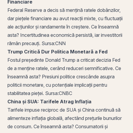
Financiare
Federal Reserve a decis să mențină ratele dobânzilor,
dar piețele financiare au avut reacții mixte, cu fluctuații
ale acțiunilor și randamente în creștere. Ce înseamnă
asta? Incertitudinea economică persistă, iar investitorii
rămân precauți.
Sursa:
CNN
Trump Critică Dur Politica Monetară a Fed
Fostul președinte Donald Trump a criticat decizia Fed
de a menține ratele, cerând reduceri semnificative. Ce
înseamnă asta? Presiuni politice crescânde asupra
politicii monetare, cu potențiale implicații pentru
stabilitatea pieței.
Sursa:
CNBC
China și SUA: Tarifele Atrag Inflația
Tarifele impuse reciproc de SUA și China continuă să
alimenteze inflația globală, afectând prețurile bunurilor
de consum. Ce înseamnă asta? Consumatorii și