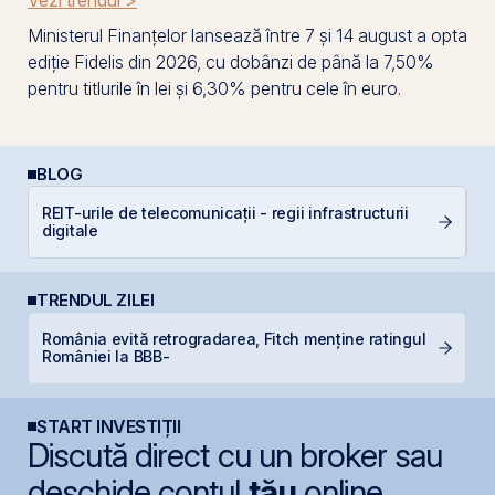
Vezi trendul >
Ministerul Finanțelor lansează între 7 și 14 august a opta
ediție Fidelis din 2026, cu dobânzi de până la 7,50%
pentru titlurile în lei și 6,30% pentru cele în euro.
BLOG
REIT-urile de telecomunicații - regii infrastructurii
Câ
digitale
in
TRENDUL ZILEI
România evită retrogradarea, Fitch menține ratingul
P
României la BBB-
Ir
START INVESTIȚII
Discută direct cu un broker sau
deschide contul
tău
online.