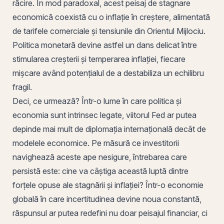
răcire. În mod paradoxal, acest peisaj de stagnare
economică coexistă cu o inflație în creștere, alimentată
de tarifele comerciale și tensiunile din Orientul Mijlociu.
Politica monetară devine astfel un dans delicat între
stimularea creșterii și temperarea inflației, fiecare
mișcare având potențialul de a destabiliza un echilibru
fragil.
Deci, ce urmează? Într-o lume în care politica și
economia sunt intrinsec legate, viitorul Fed ar putea
depinde mai mult de diplomația internațională decât de
modelele economice. Pe măsură ce investitorii
navighează aceste ape nesigure, întrebarea care
persistă este: cine va câștiga această luptă dintre
forțele opuse ale stagnării și inflației? Într-o economie
globală în care incertitudinea devine noua constantă,
răspunsul ar putea redefini nu doar peisajul financiar, ci