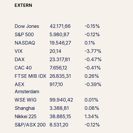
EXTERN
Dow Jones
42.171,66
-0.15%
S&P 500
5.980,87
-0.12%
NASDAQ
19.546,27
0.1%
VIX
20,14
-3.77%
DAX
23.317,81
-0.47%
CAC 40
7.656,12
-0.41%
FTSE MIB IDX
26.835,31
0.26%
AEX
917,10
-0.39%
Amsterdam
WSE WIG
99.940,42
0.01%
Shanghai
3.388,81
0.08%
Nikkei 225
38.885,15
1.34%
S&P/ASX 200
8.531,20
-0.12%