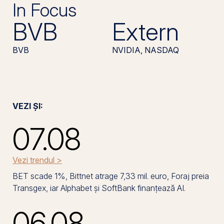
In Focus
BVB
Extern
BVB
NVIDIA, NASDAQ
VEZI ȘI:
07.08
Vezi trendul >
BET scade 1%, Bittnet atrage 7,33 mil. euro, Foraj preia
Transgex, iar Alphabet și SoftBank finanțează AI.
06.08