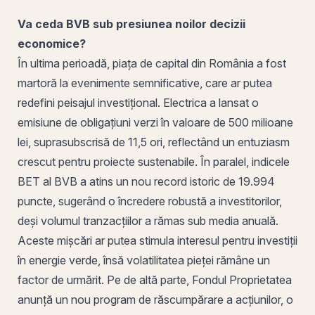
Va ceda
BVB
sub presiunea noilor decizii
economice?
În
ultima
perioadă, piața de capital din
România
a fost
martoră la evenimente semnificative, care ar putea
redefini peisajul investițional. Electrica a lansat o
emisiune de obligațiuni verzi în valoare de 500 milioane
lei, suprasubscrisă de 11,5 ori, reflectând un entuziasm
crescut pentru proiecte sustenabile. În paralel, indicele
BET al BVB a atins un nou record istoric de 19.994
puncte, sugerând o încredere robustă a investitorilor,
deși volumul tranzacțiilor a rămas sub media anuală.
Aceste mișcări ar putea stimula interesul pentru investiții
în energie verde, însă
volatilitatea
pieței rămâne un
factor de urmărit. Pe de altă parte,
Fondul Proprietatea
anunță un nou
program de răscumpărare
a acțiunilor, o