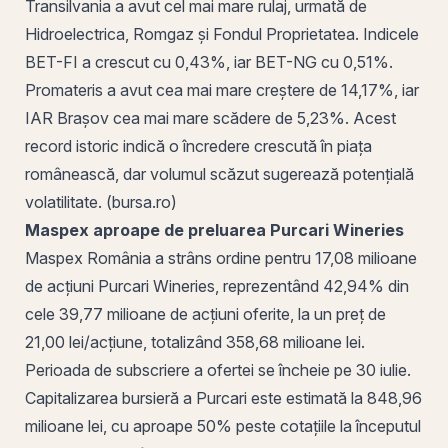
Transilvania a avut cel mai mare rulaj, urmată de
Hidroelectrica, Romgaz și Fondul Proprietatea. Indicele
BET-FI a crescut cu 0,43%, iar BET-NG cu 0,51%.
Promateris a avut cea mai mare creștere de 14,17%, iar
IAR
Brașov
cea mai mare scădere de 5,23%. Acest
record istoric indică o încredere crescută în piața
românească, dar volumul scăzut sugerează potențială
volatilitate. (bursa.ro)
Maspex aproape de preluarea Purcari Wineries
Maspex România a strâns ordine pentru 17,08 milioane
de
acțiuni
Purcari Wineries, reprezentând 42,94% din
cele 39,77 milioane de acțiuni oferite, la un preț de
21,00 lei/acțiune, totalizând 358,68 milioane lei.
Perioada de subscriere a ofertei se încheie pe 30 iulie.
Capitalizarea bursieră a Purcari este estimată la 848,96
milioane lei, cu aproape 50% peste cotațiile la începutul