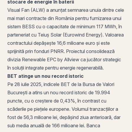
stocare de energie în baterii
Visual Fan (
ALW
) a anunțat semnarea unuia dintre cele
mai mari contracte din România pentru furnizarea unui
sistem BESS cu o capacitate de minimum 117 MWh, în
parteneriat cu
Teiuș
Solar (Eurowind Energy). Valoarea
contractului depășește 16,6 milioane euro și este
sprijinită
prin
fonduri PNRR. Proiectul consolidează
divizia Renewable EPC by Allview ca jucător strategic
în soluții integrate pentru energie regenerabilă.
BET atinge un nou record istoric
Pe 28 iulie 2025, indicele BET de la
Bursa de Valori
București
a atins un nou record istoric de 19.994
puncte, cu o creștere de 0,43%, în contrast cu
scăderile pe piețele europene. Volumul tranzacțiilor a
fost de 56,3 milioane lei, depășind ziua anterioară, dar
sub media anuală de 166 milioane lei. Banca