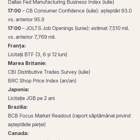
Dallas Fed Manufacturing Business Index
(iulie)
17:00
–
CB Consumer Confidence
(iulie): așteptări 93.0
vs. anterior 95.9
17:00
–
JOLTS Job Openings
(iunie): estimat 7,510 mil.
vs. anterior 7,769 mil.
Franța:
Licitații BTF (3, 6 și 12 luni)
Marea Britanie:
CBI Distributive Trades Survey
(iulie)
BRC Shop Price Index
(an/an)
Japonia:
Licitație JGB pe 2 ani
Brazilia:
BCB Focus Market Readout
(raport săptămânal privind
așteptările pieței)
Canada: