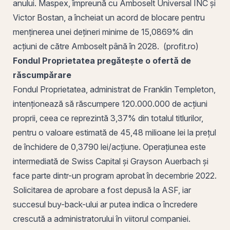
anului. Maspex, împreună cu Amboselt Universal INC și
Victor Bostan, a încheiat un acord de blocare pentru
menținerea unei dețineri minime de 15,0869% din
acțiuni de către Amboselt până în 2028. (
profit
.ro)
Fondul Proprietatea pregătește o ofertă de
răscumpărare
Fondul Proprietatea, administrat de Franklin Templeton,
intenționează să răscumpere 120.000.000 de
acțiuni
proprii
, ceea ce reprezintă 3,37% din totalul titlurilor,
pentru o valoare estimată de 45,48 milioane lei la prețul
de închidere de 0,3790 lei/acțiune. Operațiunea este
intermediată de Swiss Capital și Grayson Auerbach și
face parte dintr-un program aprobat în decembrie 2022.
Solicitarea de aprobare a fost depusă la ASF, iar
succesul buy-back-ului ar putea indica o încredere
crescută a administratorului în viitorul companiei.