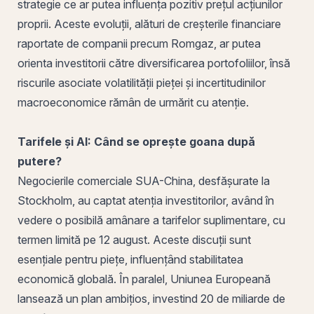
strategie ce ar putea influența pozitiv prețul acțiunilor
proprii. Aceste evoluții, alături de creșterile financiare
raportate de companii precum Romgaz, ar putea
orienta investitorii către
diversificarea
portofoliilor, însă
riscurile asociate volatilității pieței și incertitudinilor
macroeconomice rămân de urmărit cu atenție.
Tarifele și AI: Când se oprește goana după
putere?
Negocierile comerciale SUA-China, desfășurate la
Stockholm, au captat atenția investitorilor, având în
vedere o posibilă amânare a tarifelor suplimentare, cu
termen limită pe 12 august. Aceste discuții sunt
esențiale pentru piețe, influențând stabilitatea
economică globală. În paralel, Uniunea Europeană
lansează un plan ambițios, investind 20 de miliarde de