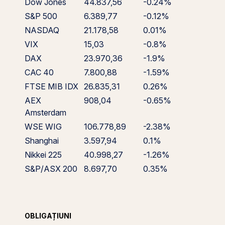
Dow Jones
44.837,56
-0.24%
S&P 500
6.389,77
-0.12%
NASDAQ
21.178,58
0.01%
VIX
15,03
-0.8%
DAX
23.970,36
-1.9%
CAC 40
7.800,88
-1.59%
FTSE MIB IDX
26.835,31
0.26%
AEX
908,04
-0.65%
Amsterdam
WSE WIG
106.778,89
-2.38%
Shanghai
3.597,94
0.1%
Nikkei 225
40.998,27
-1.26%
S&P/ASX 200
8.697,70
0.35%
OBLIGAȚIUNI