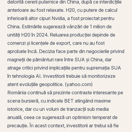
datorită cererii puternice din China, după ce interdicțiile
anterioare au fost relaxate. H20, cu putere de calcul
inferioară altor cipuri Nvidia, a fost proiectat pentru
China. Estimările sugerează vânzări de 1 milion de
unități H20 în 2024. Reluarea producției depinde de
comenzi și licențele de
export
, care nu au fost
aprobate încă. Decizia face parte din negocierile privind
magneții de pământuri rare între SUA și China, dar
atrage critici privind implicațiile pentru supremația SUA
în tehnologia AI. Investitorii trebuie să monitorizeze
atent evoluțiile geopolitice. (yahoo.com)
România continuă să prezinte contraste interesante pe
scena bursieră, cu indicele BET atingând maxime
istorice, dar cu un volum de tranzacții sub media
anuală, ceea ce sugerează un optimism temperat de
precauție. În acest context, investitorii ar trebui să fie