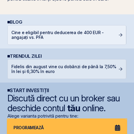
BLOG
Cine e eligibil pentru deducerea de 400 EUR -
D
angajați vs. PFA
TRENDUL ZILEI
Fidelis din august vine cu dobânzi de până la 7,50%
B
în lei și 6,30% în euro
d
START INVESTIȚII
Discută direct cu un broker sau
deschide contul
tău
online.
Alege varianta potrivită pentru tine:
PROGRAMEAZĂ