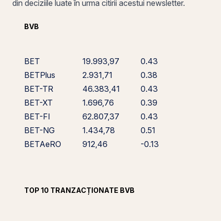
din deciziile luate în urma citirii acestui newsletter.
BVB
BET
19.993,97
0.43
BETPlus
2.931,71
0.38
BET-TR
46.383,41
0.43
BET-XT
1.696,76
0.39
BET-FI
62.807,37
0.43
BET-NG
1.434,78
0.51
BETAeRO
912,46
-0.13
TOP 10 TRANZACȚIONATE BVB