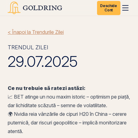
Deschide
Cont
< Înapoi la Trendurile Zilei
TRENDUL ZILEI
29.07.2025
Ce nu trebuie să ratezi astăzi:
📈
BET
atinge un nou maxim istoric –
optimism
pe
piață,
dar lichiditate scăzută – semne de volatilitate.
🌍 Nvidia reia vânzările de cipuri H20 în China – cerere
puternică, dar riscuri geopolitice – implică monitorizare
atentă.