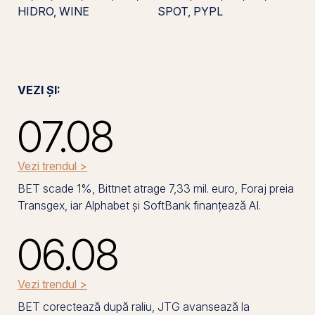
HIDRO, WINE
SPOT, PYPL
VEZI ȘI:
07.08
Vezi trendul >
BET scade 1%, Bittnet atrage 7,33 mil. euro, Foraj preia
Transgex, iar Alphabet și SoftBank finanțează AI.
06.08
Vezi trendul >
BET corectează după raliu, JTG avansează la