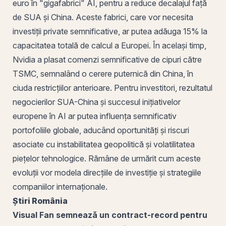
euro în "gigafabrici" AI, pentru a reduce decalajul față
de SUA și China. Aceste fabrici, care vor necesita
investiții private semnificative, ar putea adăuga 15% la
capacitatea totală de calcul a Europei. În același timp,
Nvidia a plasat comenzi semnificative de cipuri către
TSMC, semnalând o cerere puternică din China, în
ciuda restricțiilor anterioare. Pentru investitori, rezultatul
negocierilor SUA-China și succesul inițiativelor
europene în AI ar putea influența semnificativ
portofoliile globale, aducând oportunități și riscuri
asociate cu instabilitatea geopolitică și volatilitatea
piețelor tehnologice. Rămâne de urmărit cum aceste
evoluții vor modela direcțiile de investiție și strategiile
companiilor internaționale.
Știri România
Visual Fan
semnează un contract-record pentru