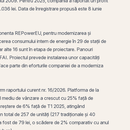
 anului 2009. Pentru 2025, compania a raportat un
profit
0.036 lei.
Data de înregistrare
propusă este 8 iunie
componenta REPowerEU, pentru modernizarea și
cerea consumului intern de energie în 29 de stații de
iar alte 16 sunt în etapa de proiectare. Panouri
FAI. Proiectul prevede instalarea unor capacități
face parte din eforturile companiei de a moderniza
rm raportului curent nr. 16/2026. Platforma de la
ul mediu de vânzare a crescut cu 25% față de
 creștere de 6% față de T1 2025, atingând
tal de 257 de unități (217 tradiționale și 40
a fost de 79 lei, o scădere de 2% comparativ cu anul