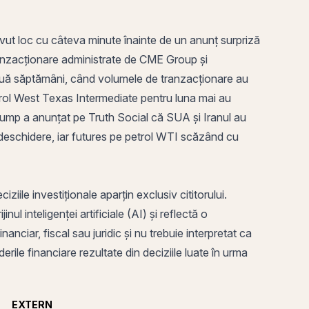
ut loc cu câteva minute înainte de un anunț surpriză
anzacționare administrate de CME Group și
două săptămâni, când volumele de tranzacționare au
trol West Texas Intermediate pentru
luna
mai au
rump a anunțat pe Truth Social că SUA și Iranul au
 deschidere, iar futures pe petrol WTI scăzând cu
ile investiționale aparțin exclusiv cititorului.
ul inteligenței artificiale (AI) și reflectă o
anciar, fiscal sau juridic și nu trebuie interpretat ca
rile financiare rezultate din deciziile luate în urma
EXTERN