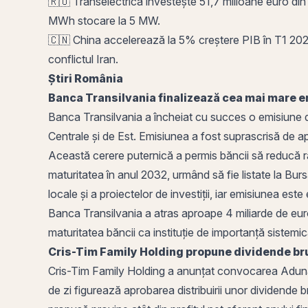
🇷🇴 Transelectrica investește 51,7 milioane euro din
MWh stocare la 5 MW.
🇨🇳 China accelerează la 5% creștere PIB în T1 2026 
conflictul Iran.
Știri
România
Banca Transilvania finalizează cea mai mare em
Banca Transilvania a încheiat cu succes o emisiune d
Centrale și de Est. Emisiunea a fost suprascrisă de apr
Această cerere puternică a permis băncii să reducă 
maturitatea în anul 2032, urmând să fie listate la Burs
locale și a proiectelor de investiții, iar emisiunea este
Banca Transilvania a atras aproape 4 miliarde de eu
maturitatea băncii ca instituție de importanță sistemi
Cris-Tim Family
Holding
propune dividende brut
Cris-Tim Family Holding a anunțat convocarea Adunăr
de zi figurează aprobarea distribuirii unor dividende 