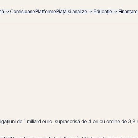
rsă
Comisioane
Platforme
Piață și analize
Educație
Finanțare
igațiuni
de 1 miliard euro, suprascrisă de 4 ori cu ordine de 3,8 m