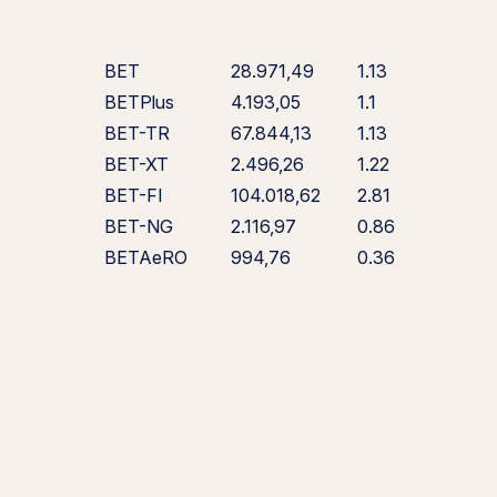
BET
28.971,49
1.13
BETPlus
4.193,05
1.1
BET-TR
67.844,13
1.13
BET-XT
2.496,26
1.22
BET-FI
104.018,62
2.81
BET-NG
2.116,97
0.86
BETAeRO
994,76
0.36