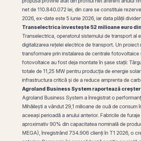
propusă provine atât din profitul net aferent anului f
net de 110.840.072 lei, din care se constituie rezerve
2026,
ex-date
este 5 iunie 2026, iar
data plății divide
Transelectrica investește 52 milioane euro di
Transelectrica, operatorul sistemului de transport a
digitalizarea rețelei electrice de transport. Un proie
transformare prin instalarea de centrale fotovoltaice ș
fotovoltaice au fost deja montate în șase stații:
Târgu
totale de 11,25 MW pentru producția de energie solar
infrastructura critică și de a reduce amprenta de carbo
Agroland Business System raportează creșteri
Agroland Business System a înregistrat o performanță 
Mihăilești
a vândut 29,1 milioane de ouă de consum î
aceeași perioadă a anului anterior. Fabricile de furaje
aproximativ 90% din capacitatea nominală de producț
MEGA), înregistrând 734.906 clienți în T1 2026, o cr