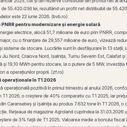
inanciar 2025, cât și din rezerve constituite din profitul net al
 de 55.420.036 lei, rezultând un profit net distribuibil de 55.42
ndelor
este 22 iunie 2026. (bvb.ro)
n PNRR pentru modernizare și energie solară
l energiei electrice, alocă 51,7 milioane de euro prin PNRR, 
ct major, cu o finanțare de 29,557 milioane de euro, vizează redu
i sisteme de stocare. Lucrările sunt în desfășurare în 13 stații, 
 Jiu
Nord
,
Craiova
Nord,
Ișalnița
, Turnu Severin Est,
Calafat
și 
ă și 19,10 MWh pentru stocare, la o putere de 5 MW. Investiția 
n a operațiunilor proprii. (zf.ro)
 operaționale în T1 2026
operațională pozitivă în primul trimestru al anului 2026, confo
n T1 2026, o creștere de 40% comparativ cu T1 2025, iar preț
 din
Caransebeș
și Ișalnița au produs 7.632 tone în T1 2026, o
ie. Rețeaua de magazine Agroland cuprindea la 31.03.2026 un to
eștere de 3% față de T1 2025. Valoarea medie a bonului fiscal 