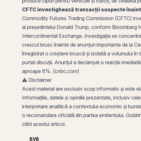
produce cipuri pentru vehicule și roboți, iar cealaltă
CFTC investighează tranzacții suspecte înaint
Commodity Futures Trading Commission (CFTC) investi
al președintelui Donald Trump, conform Bloomberg N
Intercontinental Exchange. Investigația se concentr
crescut brusc înainte de anunțuri importante de la C
înregistrat o creștere bruscă și izolată a volumului în
purtat discuții. Anunțul a declanșat o reacție imedi
aproape 6%. (cnbc.com)
⚠️ Disclaimer
Acest material are exclusiv scop informativ și este el
Informațiile, datele și opiniile prezentate, inclusiv cel
interpretare analitică a contextului economic și bursier
o recomandare oficială din partea emitentului. Goldring
citirii acestui articol.
BVB