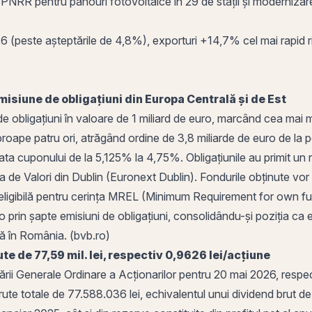
 PNRR pentru panouri fotovoltaice în 29 de stații și modernizar
(peste așteptările de 4,8%), exporturi +14,7% cel mai rapid rit
isiune de obligațiuni din Europa Centrală și de Est
e obligațiuni în valoare de 1 miliard de euro, marcând cea mai 
oape patru ori, atrăgând ordine de 3,8 miliarde de euro de la pest
rata cuponului de la 5,125% la 4,75%.
Obligațiunile
au primit un 
a de Valori din Dublin (Euronext Dublin). Fondurile obținute vor f
 eligibilă pentru cerința MREL (
Minimum Requirement for own funds
ro
prin
șapte emisiuni de obligațiuni, consolidându-și poziția ca
că în România. (
bvb
.ro)
e de 77,59 mil. lei, respectiv 0,9626 lei/acțiune
ii Generale Ordinare a Acționarilor pentru 20 mai 2026, respec
brute totale de 77.588.036 lei, echivalentul unui
dividend brut
de 