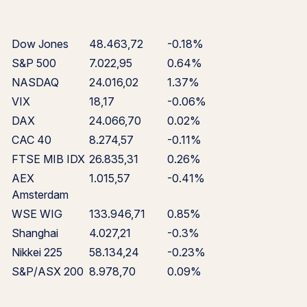
Dow Jones
48.463,72
-0.18%
S&P 500
7.022,95
0.64%
NASDAQ
24.016,02
1.37%
VIX
18,17
-0.06%
DAX
24.066,70
0.02%
CAC 40
8.274,57
-0.11%
FTSE MIB IDX
26.835,31
0.26%
AEX
1.015,57
-0.41%
Amsterdam
WSE WIG
133.946,71
0.85%
Shanghai
4.027,21
-0.3%
Nikkei 225
58.134,24
-0.23%
S&P/ASX 200
8.978,70
0.09%