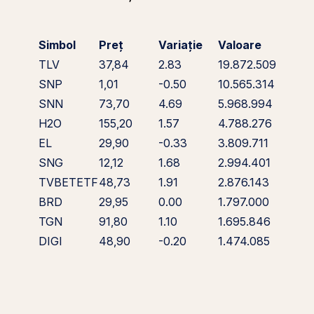
Simbol
Preț
Variație
Valoare
TLV
37,84
2.83
19.872.509
SNP
1,01
-0.50
10.565.314
SNN
73,70
4.69
5.968.994
H2O
155,20
1.57
4.788.276
EL
29,90
-0.33
3.809.711
SNG
12,12
1.68
2.994.401
TVBETETF
48,73
1.91
2.876.143
BRD
29,95
0.00
1.797.000
TGN
91,80
1.10
1.695.846
DIGI
48,90
-0.20
1.474.085