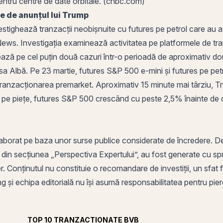
 pentru centre de date orbitale. (cnbc.com)
e de anunțul lui Trump
ghează tranzacții neobișnuite cu futures pe petrol care au av
ews. Investigația examinează activitatea pe platformele de tr
ează pe cel puțin două cazuri într-o perioadă de aproximativ 
asa
Albă
. Pe 23 martie, futures
S&P 500
e-mini și futures pe pe
tranzacționarea
premarket. Aproximativ 15 minute mai târziu, T
ată pe piețe, futures S&P 500 crescând cu peste 2,5% înainte de
aborat pe baza unor surse publice considerate de încredere. Decizi
e din secțiunea „Perspectiva Expertului”, au fost generate cu sprijin
. Conținutul nu constituie o recomandare de investiții, un sfat fin
 și echipa editorială nu își asumă responsabilitatea pentru pierde
TOP 10 TRANZACȚIONATE BVB