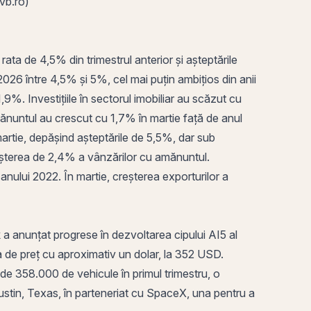
bvb.ro)
ta de 4,5% din trimestrul anterior și așteptările
26 între 4,5% și 5%, cel mai puțin ambițios din anii
,9%. Investițiile în sectorul imobiliar au scăzut cu
ănuntul au crescut cu 1,7% în martie față de anul
martie, depășind așteptările de 5,5%, dar sub
reșterea de 2,4% a vânzărilor cu amănuntul.
anului 2022. În martie, creșterea exporturilor a
 anunțat progrese în dezvoltarea cipului AI5 al
ta de preț cu aproximativ un dolar, la 352 USD.
de 358.000 de vehicule în primul trimestru, o
ustin, Texas, în parteneriat cu SpaceX, una pentru a