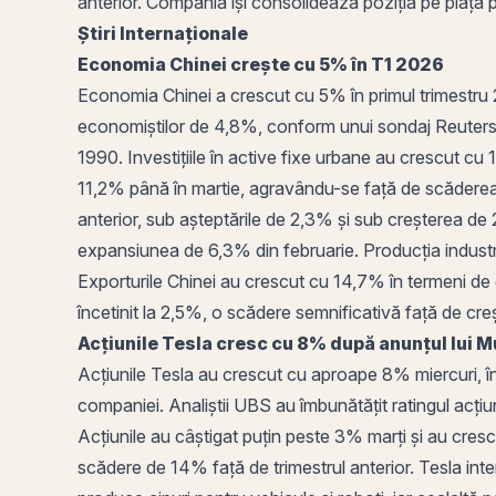
anterior. Compania își consolidează poziția pe piață p
Știri Internaționale
Economia Chinei crește cu 5% în T1 2026
Economia Chinei a crescut cu 5% în primul trimestru 2
economiștilor de 4,8%, conform unui sondaj Reuters. G
1990. Investițiile în
active
fixe urbane au crescut cu 1,7
11,2% până în martie, agravându-se față de scăderea 
anterior, sub așteptările de 2,3% și sub creșterea de
expansiunea de 6,3% din februarie. Producția industr
Exporturile Chinei au crescut cu 14,7% în termeni de d
încetinit la 2,5%, o scădere semnificativă față de cr
Acțiunile Tesla cresc cu 8% după anunțul lui 
Acțiunile Tesla au crescut cu aproape 8% miercuri, 
companiei. Analiștii UBS au îmbunătățit ratingul acțiu
Acțiunile au câștigat puțin peste 3% marți și au cres
scădere de 14% față de trimestrul anterior. Tesla int