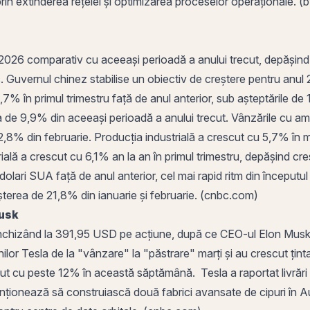
rin extinderea rețelei și optimizarea proceselor operaționale. (
026 comparativ cu aceeași perioadă a anului trecut, depășind ra
uvernul chinez stabilise un obiectiv de creștere pentru anul 20
% în primul trimestru față de anul anterior, sub așteptările de 1
de 9,9% din aceeași perioadă a anului trecut. Vânzările cu am
 2,8% din februarie. Producția industrială a crescut cu 5,7% în 
ială a crescut cu 6,1% an la an în primul trimestru, depășind c
olari SUA față de anul anterior, cel mai rapid ritm din începutul 
eșterea de 21,8% din ianuarie și februarie. (cnbc.com)
Musk
închizând la 391,95 USD pe acțiune, după ce CEO-ul Elon Musk a
nilor Tesla de la "vânzare" la "păstrare" marți și au crescut țin
cut cu peste 12% în această săptămână. Tesla a raportat livrări 
enționează să construiască două fabrici avansate de cipuri în A