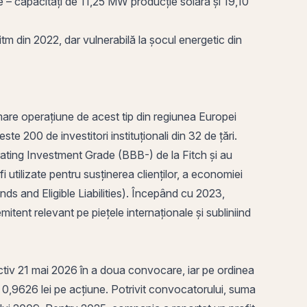
e – capacități de 11,25 MW producție solară și 19,10
m din 2022, dar vulnerabilă la șocul energetic din
mare operațiune de acest tip din regiunea Europei
e 200 de investitori instituționali din 32 de țări.
rating Investment Grade (BBB-) de la Fitch și au
i utilizate pentru susținerea clienților, a economiei
 and Eligible Liabilities
). Începând cu 2023,
emitent
relevant
pe
piețele internaționale și subliniind
tiv 21 mai 2026 în a doua convocare, iar pe ordinea
0,9626 lei pe acțiune. Potrivit convocatorului, suma