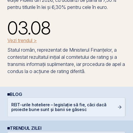
ediție Fidelis din 2026, cu dobânzi de până la 7,50%
pentru titlurile în lei și 6,30% pentru cele în euro.
03.08
Vezi trendul >
Statul român, reprezentat de Ministerul Finanțelor, a
contestat rezultatul inițial al comitetului de rating și a
transmis informații suplimentare, iar procedura de apel a
condus la o acțiune de rating diferită.
BLOG
REIT-urile hoteliere – legislație să fie, căci dacă
C
proiecte bune sunt și banii se găsesc
a
TRENDUL ZILEI