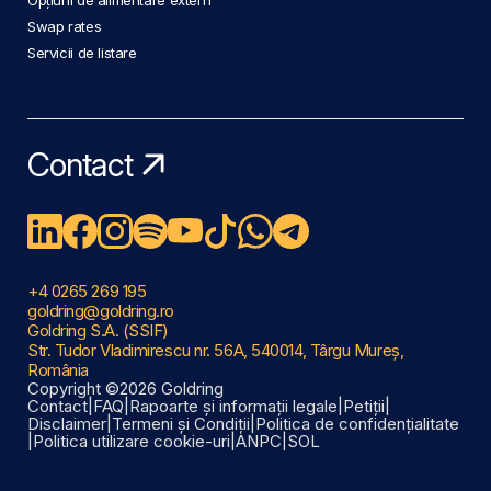
Swap rates
Servicii de listare
Contact
+4 0265 269 195
goldring@goldring.ro
Goldring S.A. (SSIF)
Str. Tudor Vladimirescu nr. 56A, 540014, Târgu Mureș,
România
Copyright ©2026 Goldring
Contact
|
FAQ
|
Rapoarte și informații legale
|
Petiții
|
Disclaimer
|
Termeni și Condiții
|
Politica de confidențialitate
|
Politica utilizare cookie-uri
|
ANPC
|
SOL