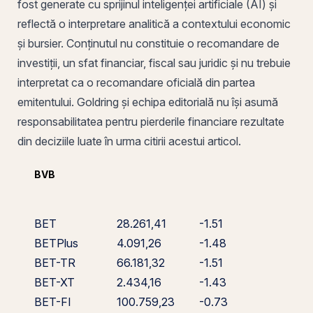
fost generate cu sprijinul inteligenței artificiale (AI) și
reflectă o interpretare analitică a contextului economic
și bursier. Conținutul nu constituie o recomandare de
investiții, un sfat financiar, fiscal sau juridic și nu trebuie
interpretat ca o recomandare oficială din partea
emitentului. Goldring și echipa editorială nu își asumă
responsabilitatea pentru pierderile financiare rezultate
din deciziile luate în urma citirii acestui articol.
BVB
BET
28.261,41
-1.51
BETPlus
4.091,26
-1.48
BET-TR
66.181,32
-1.51
BET-XT
2.434,16
-1.43
BET-FI
100.759,23
-0.73