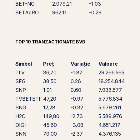
BET-NG
2.079,21
-1.03
BETAeRO
962,11
-0.29
TOP 10 TRANZACȚIONATE BVB
Simbol
Preț
Variație
Valoare
TLV
36,70
-1.87
29.266.565
SFG
38,50
0.26
18.254.844
SNP
1,01
0.60
7.938.577
TVBETETF
47,20
-0.97
5.776.834
SNG
12,28
-0.32
5.679.261
H2O
149,80
-2.73
5.589.976
DIGI
45,60
-3.08
4.651.217
SNN
70,00
-2.37
4.376.135