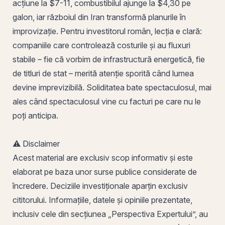
acțiune la $7-11, combustibilul ajunge la $4,30 pe
galon, iar războiul din Iran transformă planurile în
improvizație. Pentru investitorul
român
, lecția e clară:
companiile care controlează costurile și au fluxuri
stabile – fie că vorbim de infrastructură energetică, fie
de titluri de stat – merită atenție sporită când lumea
devine imprevizibilă. Soliditatea bate spectaculosul, mai
ales când spectaculosul vine cu facturi pe care nu le
poți
anticipa.
⚠️ Disclaimer
Acest material are exclusiv scop informativ și este
elaborat pe baza unor surse publice considerate de
încredere. Deciziile investiționale aparțin exclusiv
cititorului. Informațiile, datele și opiniile prezentate,
inclusiv cele din secțiunea „Perspectiva Expertului”, au