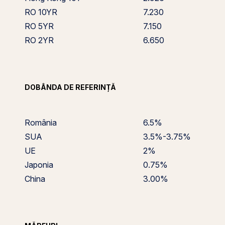
RO 10YR
7.230
RO 5YR
7.150
RO 2YR
6.650
DOBÂNDA DE REFERINȚĂ
România
6.5%
SUA
3.5%-3.75%
UE
2%
Japonia
0.75%
China
3.00%