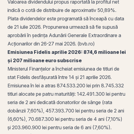
Valoarea dividendului propus raportată la profitul net
indică o cotă de distribuire de aproximativ 50,89%.
Plata dividendelor
este programată să înceapă cu data
de 21 iulie 2026. Propunerea urmează să fie supusă
aprobării în ședința Adunării Generale Extraordinare a
Acționarilor din 26-27 mai 2026. (bvb.ro)
Emisiunea Fidelis aprilie 2026: 874,6 milioane lei
și 207 milioane euro subscrise
Ministerul Finanțelor a încheiat emisiunea de titluri de
stat Fidelis desfășurată între 14 și 21 aprilie 2026.
Emisiunea în lei a atras 874.533.200 lei
prin
8.745.332
titluri alocate pe patru maturități: 142.491.300 lei pentru
seria de 2 ani dedicată donatorilor de sânge (
rata
dobânzii
7,60%), 457.393.700 lei pentru seria de 2 ani
(6,60%), 70.687.300 lei pentru seria de 4 ani (7,10%)
și 203.960.900 lei pentru seria de 6 ani (7,60%).