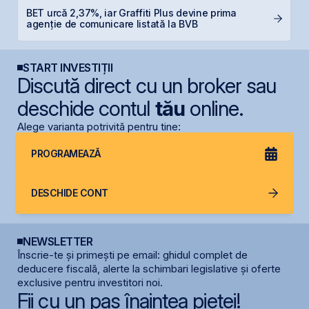
B
BET urcă 2,37%, iar Graffiti Plus devine prima
C
agenție de comunicare listată la BVB
l
START INVESTIȚII
Discută direct cu un broker sau
deschide contul
tău
online.
Alege varianta potrivită pentru tine:
PROGRAMEAZĂ
DESCHIDE CONT
NEWSLETTER
Înscrie-te și primești pe email: ghidul complet de
deducere fiscală, alerte la schimbari legislative și oferte
exclusive pentru investitori noi.
Fii cu un pas înaintea pieței!