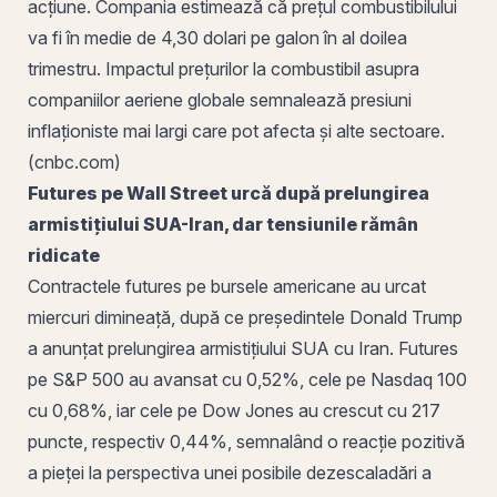
acțiune. Compania estimează că prețul combustibilului
va fi în medie de 4,30 dolari pe galon în al doilea
trimestru. Impactul prețurilor la combustibil asupra
companiilor aeriene globale semnalează presiuni
inflaționiste mai largi care pot afecta și alte sectoare.
(cnbc.com)
Futures pe Wall Street urcă după prelungirea
armistițiului SUA-Iran, dar tensiunile rămân
ridicate
Contractele futures pe bursele americane au urcat
miercuri dimineață, după ce președintele Donald Trump
a anunțat prelungirea armistițiului SUA cu Iran. Futures
pe
S&P 500
au avansat cu 0,52%, cele pe
Nasdaq
100
cu 0,68%, iar cele pe Dow Jones au crescut cu 217
puncte, respectiv 0,44%, semnalând o reacție pozitivă
a pieței la perspectiva unei posibile dezescaladări a