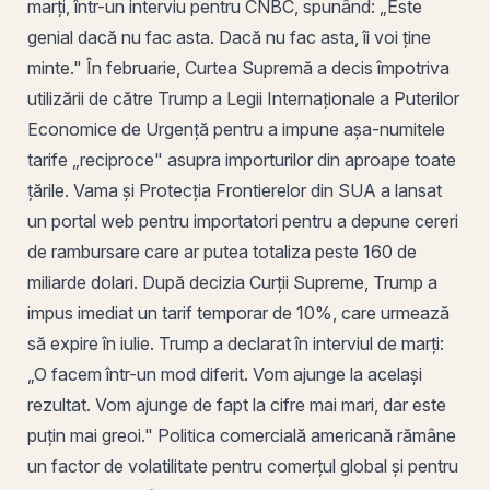
marți, într-un interviu pentru CNBC, spunând: „Este
genial dacă nu fac asta. Dacă nu fac asta, îi voi ține
minte." În februarie, Curtea Supremă a decis împotriva
utilizării de către Trump a Legii Internaționale a Puterilor
Economice de Urgență pentru a impune așa-numitele
tarife „reciproce" asupra importurilor din aproape toate
țările. Vama și Protecția Frontierelor din SUA a lansat
un portal web pentru importatori pentru a depune cereri
de rambursare care ar putea totaliza peste 160 de
miliarde dolari. După decizia Curții Supreme, Trump a
impus imediat un tarif temporar de 10%, care urmează
să expire în iulie. Trump a declarat în interviul de marți:
„O facem într-un mod diferit. Vom ajunge la același
rezultat. Vom ajunge de fapt la cifre mai mari, dar este
puțin mai greoi." Politica comercială americană rămâne
un factor de volatilitate pentru comerțul global și pentru