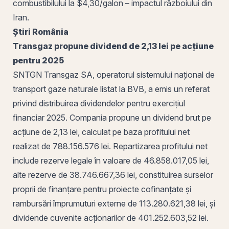
combustibilului la $4,30/galon – impactul războiului din
Iran.
Știri
România
Transgaz propune dividend de 2,13 lei pe acțiune
pentru 2025
SNTGN Transgaz SA, operatorul sistemului național de
transport gaze naturale listat la
BVB
, a emis un referat
privind distribuirea dividendelor pentru exercițiul
financiar 2025. Compania propune un dividend brut pe
acțiune de 2,13 lei, calculat pe baza profitului net
realizat de 788.156.576 lei. Repartizarea profitului net
include
rezerve legale
în valoare de 46.858.017,05 lei,
alte rezerve de 38.746.667,36 lei, constituirea surselor
proprii de finanțare pentru proiecte cofinanțate și
rambursări împrumuturi externe de 113.280.621,38 lei, și
dividende cuvenite acționarilor de 401.252.603,52 lei.