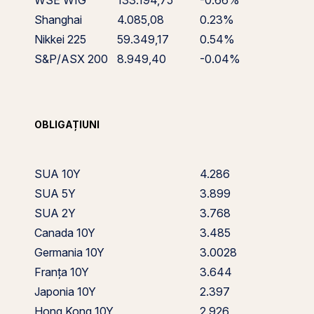
WSE WIG
133.194,75
-0.66%
Shanghai
4.085,08
0.23%
Nikkei 225
59.349,17
0.54%
S&P/ASX 200
8.949,40
-0.04%
OBLIGAȚIUNI
SUA 10Y
4.286
SUA 5Y
3.899
SUA 2Y
3.768
Canada 10Y
3.485
Germania 10Y
3.0028
Franța 10Y
3.644
Japonia 10Y
2.397
Hong Kong 10Y
2.926