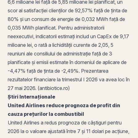
6,6 milioane lei față de 5,85 milioane lei planificat, un
scor al satisfacției clienților de 92,57% față de ținta de
80% și un consum de energie de 0,032 MWh față de
0,035 MWh planificat. Pentru administratorii
neexecutivi, indicatorii estimați includ un CapEx de 9,17
milioane lei, o rată a lichidității curente de 2,05, 5
reuniuni ale consiliului de administrație față de 3
planificate și emisii estimate în domeniul de aplicare de
-4,47% față de ținta de -2,49%. Prezentarea
rezultatelor financiare la trimestrul I 2026 va avea loc în
27 mai 2026. (antibiotice.ro)
Știri Internaționale
United Airlines reduce prognoza de
profit
din
cauza prețurilor la combustibil
United Airlines a redus prognoza de câștiguri pentru
2026 la o valoare ajustată între 7 și 11 dolari pe acțiune,