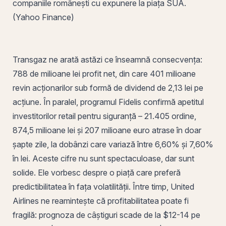
companiile românești cu expunere la piața SUA.
(Yahoo Finance)
Transgaz ne arată astăzi ce înseamnă consecvența:
788 de milioane lei profit net, din care 401 milioane
revin acționarilor sub formă de dividend de 2,13 lei pe
acțiune. În paralel, programul Fidelis confirmă apetitul
investitorilor retail pentru siguranță – 21.405 ordine,
874,5 milioane lei și 207 milioane euro atrase în doar
șapte zile, la dobânzi care variază între 6,60% și 7,60%
în lei. Aceste cifre nu sunt spectaculoase, dar sunt
solide. Ele vorbesc despre o piață care preferă
predictibilitatea în fața volatilității. Între timp, United
Airlines ne reamintește că profitabilitatea poate fi
fragilă: prognoza de câștiguri scade de la $12-14 pe