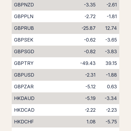
GBPNZD
-3.35
-2.61
GBPPLN
-2.72
-1.81
GBPRUB
-25.87
12.74
GBPSEK
-0.62
-3.65
GBPSGD
-0.82
-3.83
GBPTRY
-49.43
39.15
GBPUSD
-2.31
-1.88
GBPZAR
-5.12
0.63
HKDAUD
-5.19
-3.34
HKDCAD
-2.22
-2.23
HKDCHF
1.08
-5.75