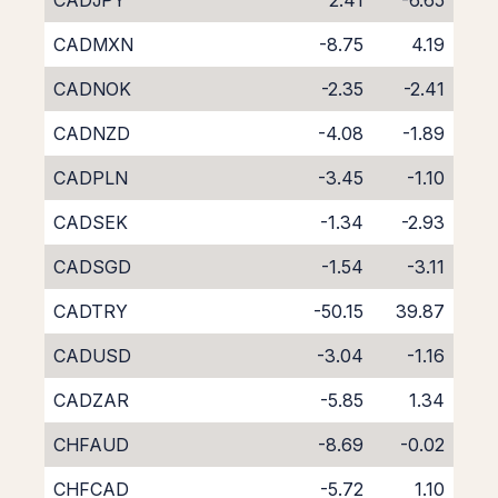
CADJPY
2.41
-6.65
CADMXN
-8.75
4.19
CADNOK
-2.35
-2.41
CADNZD
-4.08
-1.89
CADPLN
-3.45
-1.10
CADSEK
-1.34
-2.93
CADSGD
-1.54
-3.11
CADTRY
-50.15
39.87
CADUSD
-3.04
-1.16
CADZAR
-5.85
1.34
CHFAUD
-8.69
-0.02
CHFCAD
-5.72
1.10