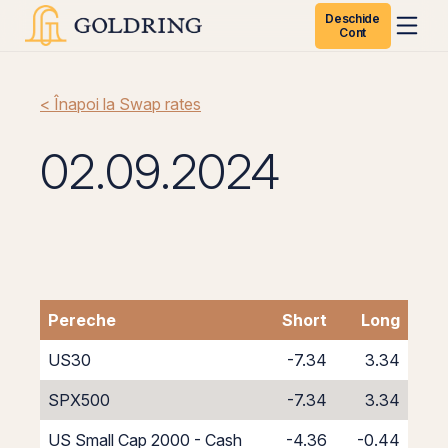
Deschide
Cont
< Înapoi la Swap rates
02.09.2024
Pereche
Short
Long
US30
-7.34
3.34
SPX500
-7.34
3.34
US Small Cap 2000 - Cash
-4.36
-0.44