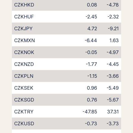
CZKHKD
0.08
-4.78
CZKHUF
-2.45
-2.32
CZKJPY
4.72
-9.21
CZKMXN
-6.44
1.63
CZKNOK
-0.05
-4.97
CZKNZD
-1.77
-4.45
CZKPLN
-1.15
-3.66
CZKSEK
0.96
-5.49
CZKSGD
0.76
-5.67
CZKTRY
-47.85
37.31
CZKUSD
-0.73
-3.73