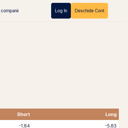
 companii
Log In
Deschide Cont
Short
Long
-1.84
-5.83