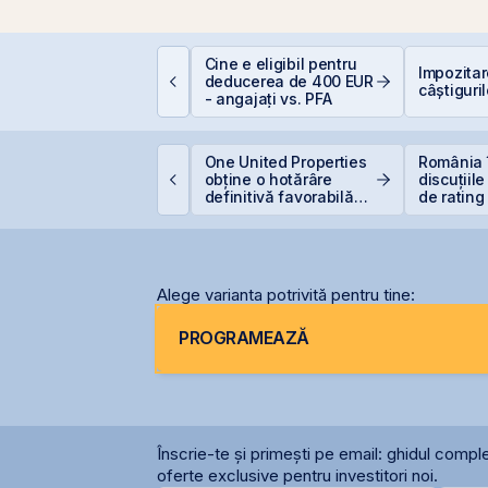
e este deducerea de
Cine e eligibil pentru
Impozita
00 EUR — Ghid
deducerea de 400 EUR
câștiguril
omplet
- angajați vs. PFA
ET urcă 2,37%, iar
One United Properties
România 
raffiti Plus devine
obține o hotărâre
discuțiile
rima agenție de
definitivă favorabilă
de rating
omunicare listată la
pentru One Peninsula
menținer
BVB
calificat
Alege varianta potrivită pentru tine:
PROGRAMEAZĂ
Înscrie-te și primești pe email: ghidul comple
oferte exclusive pentru investitori noi.