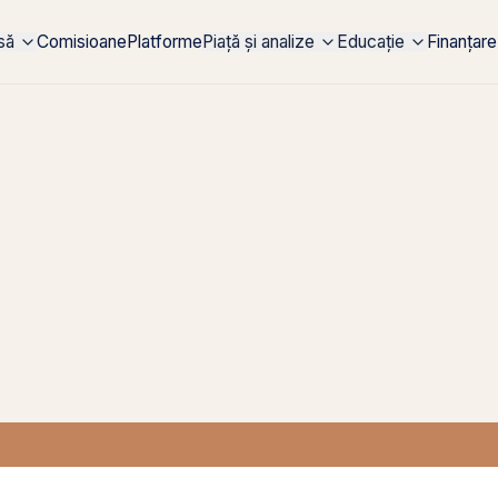
rsă
Comisioane
Platforme
Piață și analize
Educație
Finanțare