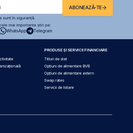
ABONEAZĂ-TE
l
 sunt în siguranță.
ele mai importante știri pe:
WhatsApp
Telegram
PRODUSE ȘI SERVICII FINANCIARE
tivitate
Titluri de stat
anizațională
Opțiuni de alimentare BVB
Opțiuni de alimentare extern
Swap rates
Servicii de listare