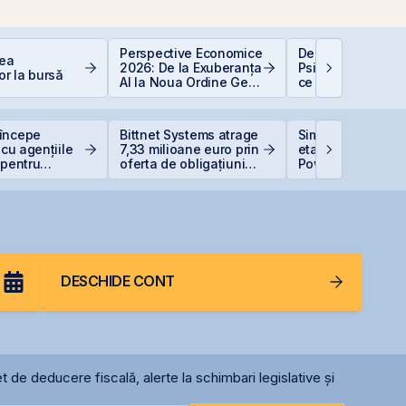
Perspective Economice
De la Caritas la B
rea
2026: De la Exuberanța
Psihologia fricii ș
or la bursă
AI la Noua Ordine Geo-
ce 98,5% dintre 
Economică
evită investițiile l
bursă
începe
Bittnet Systems atrage
Simtel Team ced
 cu agențiile
7,33 milioane euro prin
etapizat 14% din
 pentru
oferta de obligațiuni
Power pentru 3,99
ea
BNET31E
lei și își reduce
ivului suveran
participația la 3
DESCHIDE CONT
t de deducere fiscală, alerte la schimbari legislative și