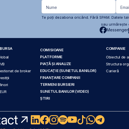
Nume
Emai
Te poți dezabona oricând. Fără SPAM. Datele tale
sau urmărește c
Messenger
A BURSA
COMPANIE
COMISIOANE
PLATFORME
Global
Obiectul de ac
PIAȚĂ ȘI ANALIZE
BVB
Structura org
EDUCAȚIE (SUNETUL BANILOR)
 gestionat de broker
Carieră
FINANȚARE COMPANII
stiții
TERMENI BURSIERI
Minori
SUNETUL BANILOR (VIDEO)
 EUR
ȘTIRI
act