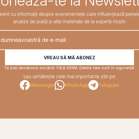
onează-te la Newslett
rent cu informații despre evenimentele care influențează piețele
analize de piață și alte materiale de la experții noștri.
VREAU SĂ MĂ ABONEZ
Te poți dezabona oricând. Fără SPAM. Datele tale sunt în siguranță.
sau urmărește cele mai importante știri pe:
Messenger
WhatsApp
Telegram