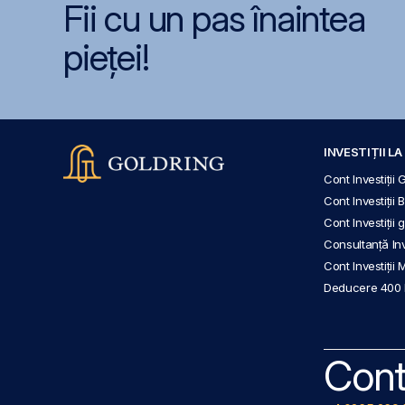
Fii cu un pas înaintea
pieței!
INVESTIȚII L
Cont Investiții 
Cont Investiții 
Cont Investiții
Consultanță Inve
Cont Investiții 
Deducere 400
Cont