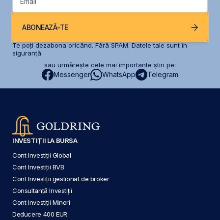
Email
ABONEAZĂ-TE
Te poți dezabona oricând. Fără SPAM. Datele tale sunt în
siguranță.
sau urmărește cele mai importante știri pe:
Messenger
WhatsApp
Telegram
INVESTIȚII LA BURSA
Cont Investiții Global
Cont Investiții BVB
Cont Investiții gestionat de broker
Consultanță Investiții
Cont Investiții Minori
Deducere 400 EUR