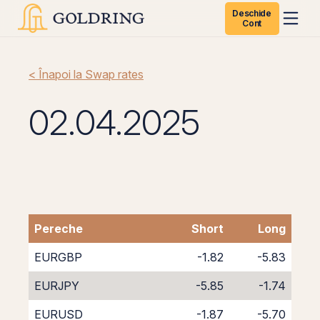
Deschide
Cont
< Înapoi la Swap rates
02.04.2025
Pereche
Short
Long
EURGBP
-1.82
-5.83
EURJPY
-5.85
-1.74
EURUSD
-1.87
-5.70