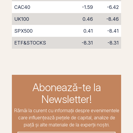
CAC40
-1.59
-6.42
UK100
0.46
-8.46
SPX500
0.41
-8.41
ETF&STOCKS
-8.31
-8.31
Abonează-te la
Newsletter!
Rămâi la curent cu informații despre evenimentele
care influențează piețele de capital, analize de
piață și alte materiale de la experții noștri.