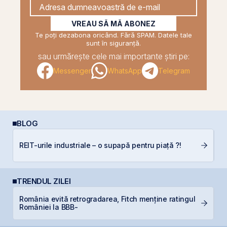
VREAU SĂ MĂ ABONEZ
Te poți dezabona oricând. Fără SPAM. Datele tale
sunt în siguranță.
sau urmărește cele mai importante știri pe:
Messenger
WhatsApp
Telegram
BLOG
C
REIT-urile industriale – o supapă pentru piață ?!
in
TRENDUL ZILEI
B
România evită retrogradarea, Fitch menține ratingul
C
României la BBB-
l