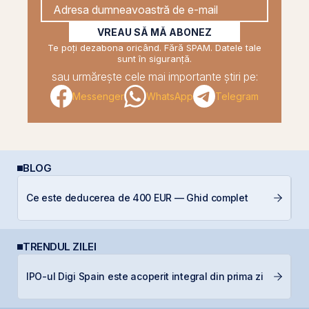
VREAU SĂ MĂ ABONEZ
Te poți dezabona oricând. Fără SPAM. Datele tale
sunt în siguranță.
sau urmărește cele mai importante știri pe:
Messenger
WhatsApp
Telegram
BLOG
Ce este deducerea de 400 EUR — Ghid complet
I
TRENDUL ZILEI
B
IPO-ul Digi Spain este acoperit integral din prima zi
p