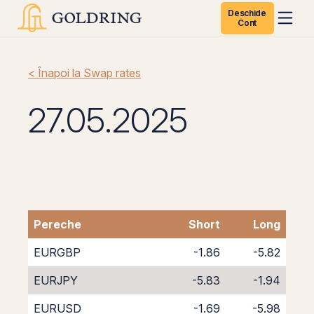
Deschide
Cont
< Înapoi la Swap rates
27.05.2025
Pereche
Short
Long
EURGBP
-1.86
-5.82
EURJPY
-5.83
-1.94
EURUSD
-1.69
-5.98