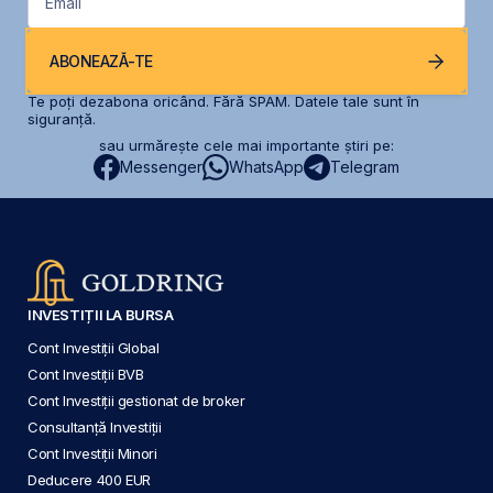
Email
ABONEAZĂ-TE
Te poți dezabona oricând. Fără SPAM. Datele tale sunt în
siguranță.
sau urmărește cele mai importante știri pe:
Messenger
WhatsApp
Telegram
INVESTIȚII LA BURSA
Cont Investiții Global
Cont Investiții BVB
Cont Investiții gestionat de broker
Consultanță Investiții
Cont Investiții Minori
Deducere 400 EUR