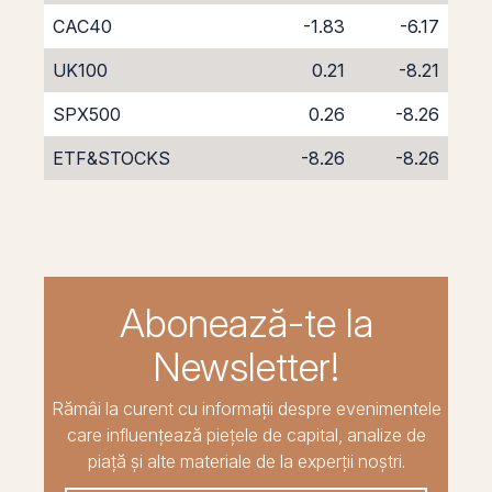
CAC40
-1.83
-6.17
UK100
0.21
-8.21
SPX500
0.26
-8.26
ETF&STOCKS
-8.26
-8.26
Abonează-te la
Newsletter!
Rămâi la curent cu informații despre evenimentele
care influențează piețele de capital, analize de
piață și alte materiale de la experții noștri.