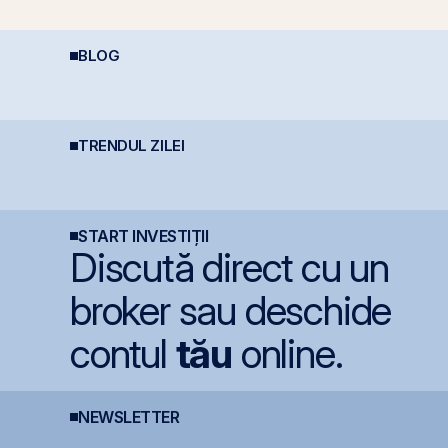
BLOG
De la Caritas la BVB:
Cât de sigură e bursa?
R
Psihologia fricii și de
Mituri, riscuri reale și
o
ce 98,5% dintre români
cum să investești
?
evită investițiile la
inteligent
bursă
TRENDUL ZILEI
Simtel își extinde
Cris-Tim urcă 13% la
D
prezența
BVB și adaugă 330 mil.
p
internațională prin
lei la capitalizare într-o
e
deschiderea unei
singură zi
filiale în Italia
START INVESTIȚII
Discută direct cu un
broker sau deschide
contul
tău
online.
NEWSLETTER