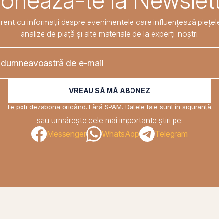
onează-te la Newslett
rent cu informații despre evenimentele care influențează piețele
analize de piață și alte materiale de la experții noștri.
VREAU SĂ MĂ ABONEZ
Te poți dezabona oricând. Fără SPAM. Datele tale sunt în siguranță.
sau urmărește cele mai importante știri pe:
Messenger
WhatsApp
Telegram