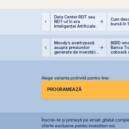
EIT-urile industriale –
Data Center REIT sau
Cum desch
 supapă pentru piață
REIT-ul în era
bursă în 
!
Inteligenței Artificiale.
igi Spain stabilește
Moody’s avertizează
BERD vin
rețul IPO la 5,60
asupra presiunilor
Banca Tra
uro/acțiune
generate de investițiile
coboară 
record în AI
5%
Alege varianta potrivită pentru tine:
PROGRAMEAZĂ
Înscrie-te și primești pe email: ghidul comple
oferte exclusive pentru investitori noi.