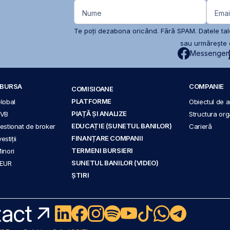
Nume
Emai
Te poți dezabona oricând. Fără SPAM. Datele tale
sau urmărește c
Messenger
A BURSA
COMPANIE
COMISIOANE
PLATFORME
Global
Obiectul de ac
PIAȚĂ ȘI ANALIZE
BVB
Structura org
EDUCAȚIE (SUNETUL BANILOR)
 gestionat de broker
Carieră
FINANȚARE COMPANII
stiții
TERMENI BURSIERI
Minori
SUNETUL BANILOR (VIDEO)
 EUR
ȘTIRI
act