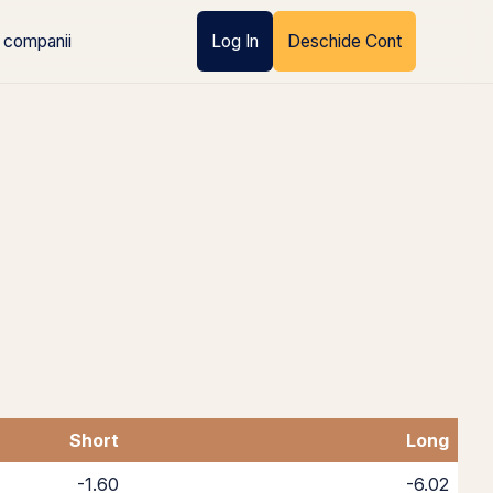
 companii
Log In
Deschide Cont
Short
Long
-1.60
-6.02