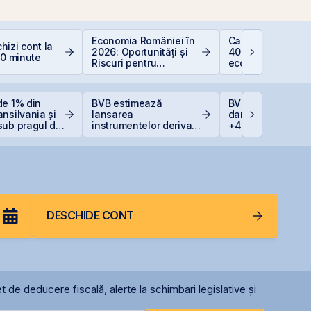
Economia României în
Calculator deduc
izi cont la
2026: Oportunități și
400 EUR — cât
10 minute
Riscuri pentru
economisești
Investitori
de 1% din
BVB estimează
BVB corectează u
nsilvania și
lansarea
dar BET rămâne l
sub pragul de
instrumentelor derivate
+47,6% de la înc
prin Contrapartea
anului
Centrală la final de
2026 sau începutul lui
2027
DESCHIDE CONT
t de deducere fiscală, alerte la schimbari legislative și