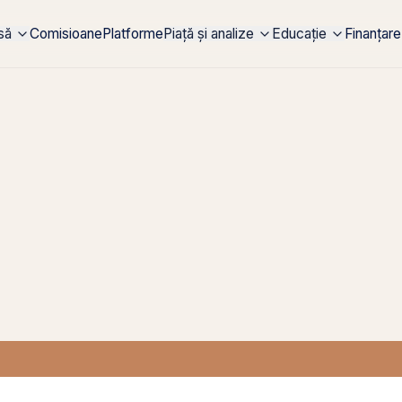
rsă
Comisioane
Platforme
Piață și analize
Educație
Finanțare