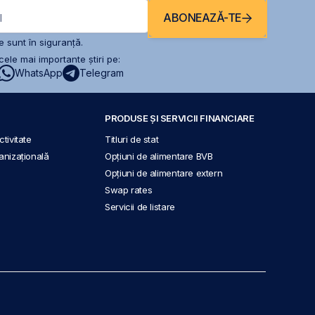
ABONEAZĂ-TE
l
 sunt în siguranță.
ele mai importante știri pe:
WhatsApp
Telegram
PRODUSE ȘI SERVICII FINANCIARE
tivitate
Titluri de stat
anizațională
Opțiuni de alimentare BVB
Opțiuni de alimentare extern
Swap rates
Servicii de listare