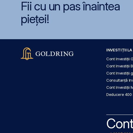
Fii cu un pas înaintea
pieței!
INVESTIȚII L
Cont Investiții 
Cont Investiții 
Cont Investiții
Consultanță Inve
Cont Investiții 
Deducere 400
Cont