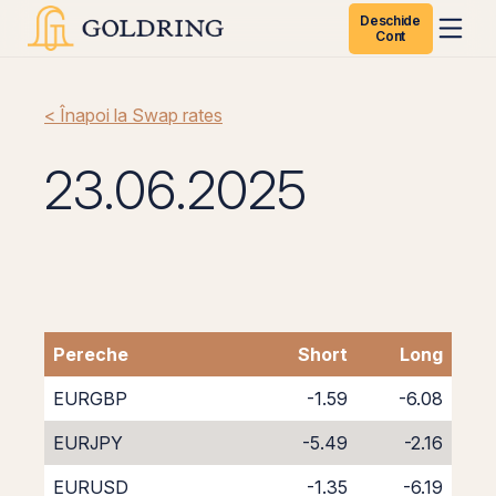
Deschide
Cont
< Înapoi la Swap rates
23.06.2025
Pereche
Short
Long
EURGBP
-1.59
-6.08
EURJPY
-5.49
-2.16
EURUSD
-1.35
-6.19