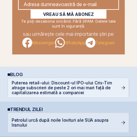
VREAU SĂ MĂ ABONEZ
Te poți dezabona oricând. Fără SPAM. Datele tale
sunt în siguranță.
sau urmărește cele mai importante știri pe:
Messenger
WhatsApp
Telegram
BLOG
Puterea retail-ului: Discount-ul IPO-ului Cris-Tim
D
atrage subscrieri de peste 2 ori mai mari față de
b
capitalizarea estimată a companiei
TRENDUL ZILEI
Petrolul urcă după noile lovituri ale SUA asupra
F
Iranului
în