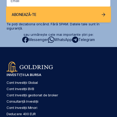
Email
ABONEAZĂ-TE
Te poți dezabona oricând. Fără SPAM. Datele tale sunt în
siguranță.
sau urmărește cele mai importante știri pe:
Messenger
WhatsApp
Telegram
INVESTIȚII LA BURSA
Cont Investiții Global
Cont Investiții BVB
Cont Investiții gestionat de broker
Consultanță Investiții
Cont Investiții Minori
Deducere 400 EUR