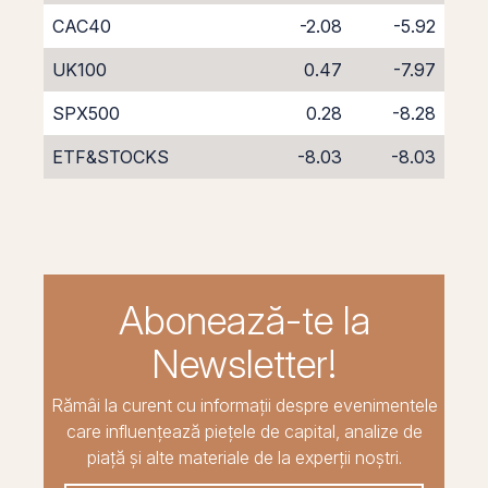
CAC40
-2.08
-5.92
UK100
0.47
-7.97
SPX500
0.28
-8.28
ETF&STOCKS
-8.03
-8.03
Abonează-te la
Newsletter!
Rămâi la curent cu informații despre evenimentele
care influențează piețele de capital, analize de
piață și alte materiale de la experții noștri.