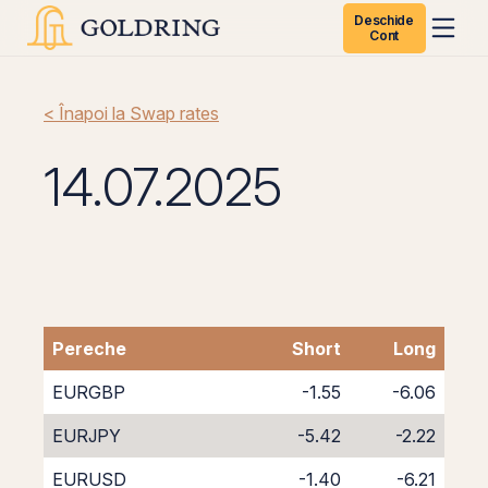
Deschide
Cont
< Înapoi la Swap rates
14.07.2025
Pereche
Short
Long
EURGBP
-1.55
-6.06
EURJPY
-5.42
-2.22
EURUSD
-1.40
-6.21