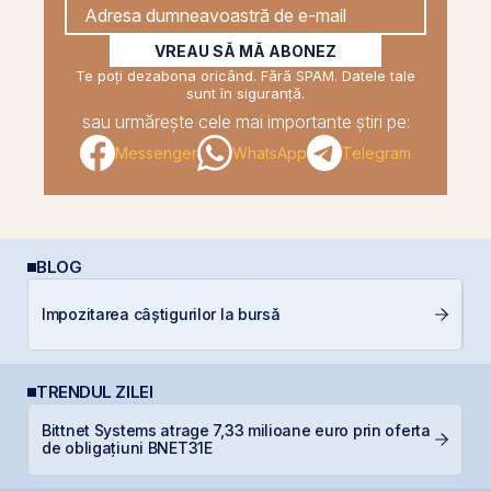
VREAU SĂ MĂ ABONEZ
Te poți dezabona oricând. Fără SPAM. Datele tale
sunt în siguranță.
sau urmărește cele mai importante știri pe:
Messenger
WhatsApp
Telegram
BLOG
Impozitarea câștigurilor la bursă
C
TRENDUL ZILEI
Bittnet Systems atrage 7,33 milioane euro prin oferta
B
de obligațiuni BNET31E
a