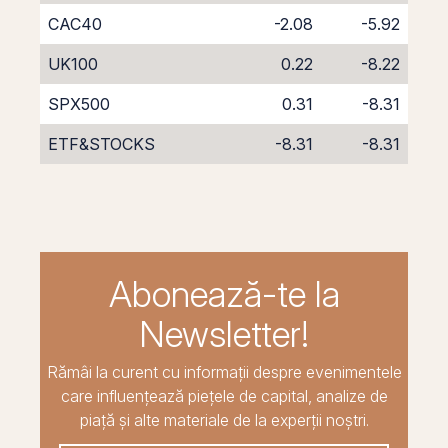
CAC40
-2.08
-5.92
UK100
0.22
-8.22
SPX500
0.31
-8.31
ETF&STOCKS
-8.31
-8.31
Abonează-te la
Newsletter!
Rămâi la curent cu informații despre evenimentele
care influențează piețele de capital, analize de
piață și alte materiale de la experții noștri.