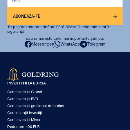
Email
ABONEAZĂ-TE
Te poți dezabona oricând. Fără SPAM. Datele tale sunt în
siguranță.
sau urmărește cele mai importante știri pe:
Messenger
WhatsApp
Telegram
INVESTIȚII LA BURSA
Cont Investiții Global
Cont Investiții BVB
Cont Investiții gestionat de broker
Consultanță Investiții
Cont Investiții Minori
Deducere 400 EUR