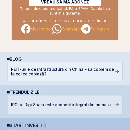
VREAU SĂ MĂ ABONEZ
Te poți dezabona oricând. Fără SPAM. Datele tale
sunt în siguranță.
sau urmărește cele mai importante știri pe:
Messenger
WhatsApp
Telegram
BLOG
REIT-urile de infrastructură din China - să copiem de
P
la cel ce copiază?!
N
TRENDUL ZILEI
S
IPO-ul Digi Spain este acoperit integral din prima zi
de
START INVESTIȚII