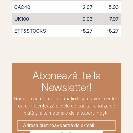
CAC40
-2.07
-5.93
UK100
-0.03
-7.97
ETF&STOCKS
-8.27
-8.27
Abonează-te la
Newsletter!
Rămâi la curent cu informații despre evenimentele
care influențează piețele de capital, analize de
piață și alte materiale de la experții noștri.