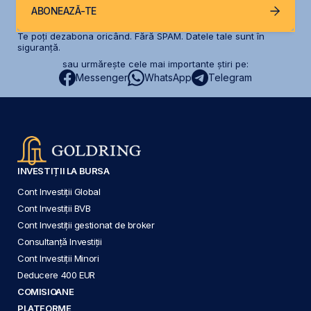
ABONEAZĂ-TE
Te poți dezabona oricând. Fără SPAM. Datele tale sunt în
siguranță.
sau urmărește cele mai importante știri pe:
Messenger
WhatsApp
Telegram
INVESTIȚII LA BURSA
Cont Investiții Global
Cont Investiții BVB
Cont Investiții gestionat de broker
Consultanță Investiții
Cont Investiții Minori
Deducere 400 EUR
COMISIOANE
PLATFORME