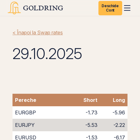
Deschide
Cont
< Înapoi la Swap rates
29.10.2025
Pereche
Short
Long
EURGBP
-1.73
-5.96
EURJPY
-5.53
-2.22
EURUSD
-1.53
-6.17