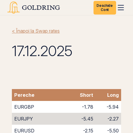
Deschide
Cont
< Înapoi la Swap rates
17.12.2025
Pereche
Short
Long
EURGBP
-1.78
-5.94
EURJPY
-5.45
-2.27
EURUSD
-2.15
-5.50