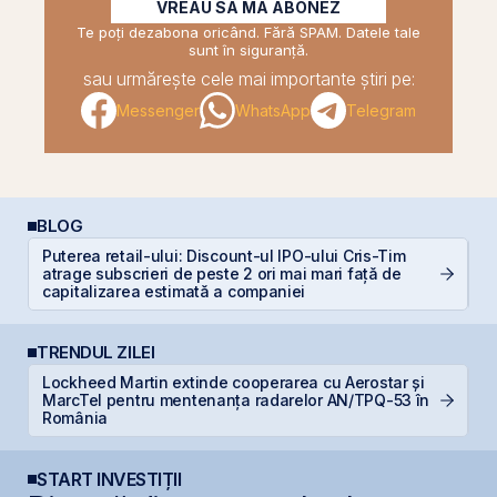
VREAU SĂ MĂ ABONEZ
Te poți dezabona oricând. Fără SPAM. Datele tale
sunt în siguranță.
sau urmărește cele mai importante știri pe:
Messenger
WhatsApp
Telegram
BLOG
Puterea retail-ului: Discount-ul IPO-ului Cris-Tim
R
atrage subscrieri de peste 2 ori mai mari față de
d
capitalizarea estimată a companiei
p
TRENDUL ZILEI
Lockheed Martin extinde cooperarea cu Aerostar și
M
MarcTel pentru mentenanța radarelor AN/TPQ-53 în
in
România
START INVESTIȚII