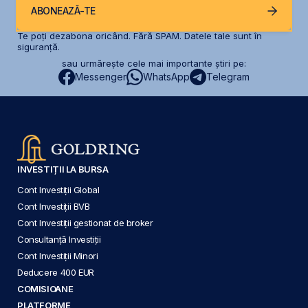
ABONEAZĂ-TE
Te poți dezabona oricând. Fără SPAM. Datele tale sunt în
siguranță.
sau urmărește cele mai importante știri pe:
Messenger
WhatsApp
Telegram
INVESTIȚII LA BURSA
Cont Investiții Global
Cont Investiții BVB
Cont Investiții gestionat de broker
Consultanță Investiții
Cont Investiții Minori
Deducere 400 EUR
COMISIOANE
PLATFORME