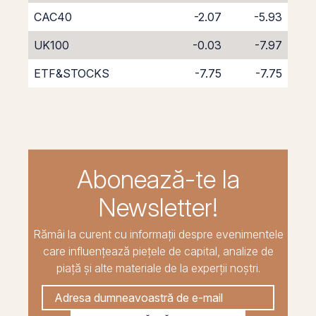
CAC40
-2.07
-5.93
UK100
-0.03
-7.97
ETF&STOCKS
-7.75
-7.75
Abonează-te la
Newsletter!
Rămâi la curent cu informații despre evenimentele
care influențează piețele de capital, analize de
piață și alte materiale de la experții noștri.