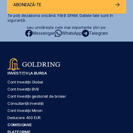
ABONEAZĂ-TE
Te poți dezabona oricând. Fără SPAM. Datele tale sunt în
siguranță.
sau urmărește cele mai importante știri pe:
Messenger
WhatsApp
Telegram
INVESTIȚII LA BURSA
Cont Investiții Global
Cont Investiții BVB
Cont Investiții gestionat de broker
Consultanță Investiții
Cont Investiții Minori
Deducere 400 EUR
COMISIOANE
PLATFORME