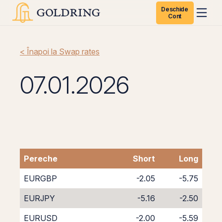
Deschide
Cont
< Înapoi la Swap rates
07.01.2026
Pereche
Short
Long
EURGBP
-2.05
-5.75
EURJPY
-5.16
-2.50
EURUSD
-2.00
-5.59