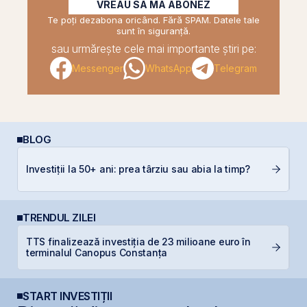
VREAU SĂ MĂ ABONEZ
Te poți dezabona oricând. Fără SPAM. Datele tale
sunt în siguranță.
sau urmărește cele mai importante știri pe:
Messenger
WhatsApp
Telegram
BLOG
Investiții la 50+ ani: prea târziu sau abia la timp?
RE
TRENDUL ZILEI
TTS finalizează investiția de 23 milioane euro în
P
terminalul Canopus Constanța
Ir
START INVESTIȚII