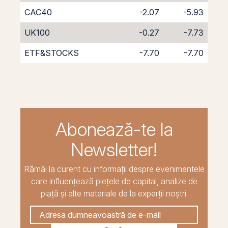
CAC40
-2.07
-5.93
UK100
-0.27
-7.73
ETF&STOCKS
-7.70
-7.70
Abonează-te la
Newsletter!
Rămâi la curent cu informații despre evenimentele
care influențează piețele de capital, analize de
piață și alte materiale de la experții noștri.