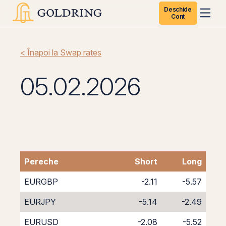
Deschide
Cont
< Înapoi la Swap rates
05.02.2026
Pereche
Short
Long
EURGBP
-2.11
-5.57
EURJPY
-5.14
-2.49
EURUSD
-2.08
-5.52