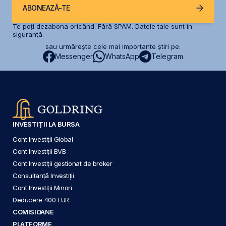
ABONEAZĂ-TE
Te poți dezabona oricând. Fără SPAM. Datele tale sunt în
siguranță.
sau urmărește cele mai importante știri pe:
Messenger
WhatsApp
Telegram
INVESTIȚII LA BURSA
Cont Investiții Global
Cont Investiții BVB
Cont Investiții gestionat de broker
Consultanță Investiții
Cont Investiții Minori
Deducere 400 EUR
COMISIOANE
PLATFORME