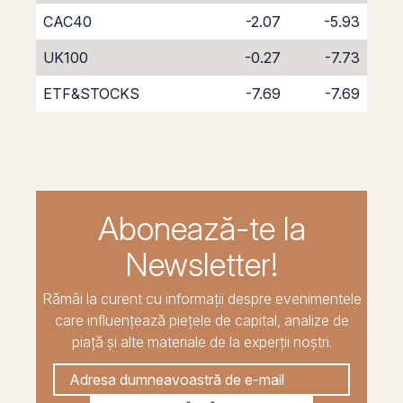
CAC40
-2.07
-5.93
UK100
-0.27
-7.73
ETF&STOCKS
-7.69
-7.69
Abonează-te la
Newsletter!
Rămâi la curent cu informații despre evenimentele
care influențează piețele de capital, analize de
piață și alte materiale de la experții noștri.