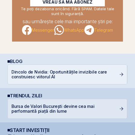
VREAU SĂ MĂ ABONEZ
Te poți dezabona oricând. Fără SPAM. Datele tale
sunt în siguranță.
sau urmărește cele mai importante știri pe:
Messenger
WhatsApp
Telegram
BLOG
Dincolo de Nvidia: Oportunitățile invizibile care
L
construiesc viitorul AI
S
TRENDUL ZILEI
Bursa de Valori București devine cea mai
B
performantă piață din lume
s
START INVESTIȚII