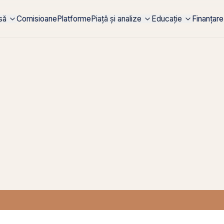
rsă
Comisioane
Platforme
Piață și analize
Educație
Finanțare