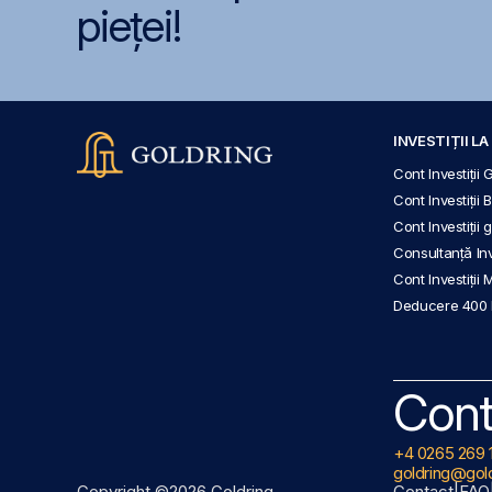
pieței!
INVESTIȚII L
Cont Investiții 
Cont Investiții 
Cont Investiții
Consultanță Inve
Cont Investiții 
Deducere 400
Cont
+4 0265 269 
goldring@gold
Copyright ©2026 Goldring
Contact
|
FAQ