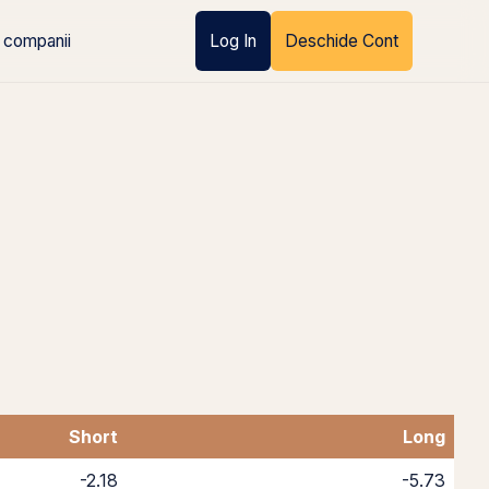
 companii
Log In
Deschide Cont
Short
Long
-2.18
-5.73