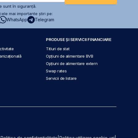
 sunt în siguranță.
ele mai importante știri pe:
WhatsApp
Telegram
PRODUSE ȘI SERVICII FINANCIARE
tivitate
Titluri de stat
anizațională
Opțiuni de alimentare BVB
Opțiuni de alimentare extern
Swap rates
Servicii de listare
|
Politica de confidențialitate
|
Politica utilizare cookie-uri
|