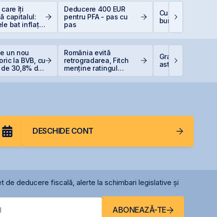
care îți
Deducere 400 EUR
Cum deschizi cont
ă capitalul:
pentru PFA - pas cu
bursă în 10 minut
le bat inflația
pas
 −6%)
ge un nou
România evită
Graffiti Plus deb
oric la BVB, cu
retrogradarea, Fitch
astăzi pe piața 
 de 30,8% de
menține ratingul
tul anului
României la BBB-
DESCHIDE CONT
t de deducere fiscală, alerte la schimbari legislative și
ABONEAZĂ-TE
l