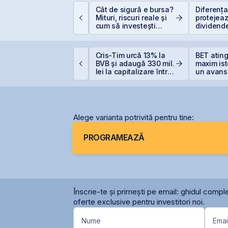
EIT-urile industriale –
Cât de sigură e bursa?
Diferența 
 supapă pentru piață
Mituri, riscuri reale și
protejeaz
!
cum să investești
dividende
inteligent
(+5% vs.
omânia începe
Cris-Tim urcă 13% la
BET atin
iscuțiile cu agențiile
BVB și adaugă 330 mil.
maxim ist
e rating pentru
lei la capitalizare într-o
un avans
enținerea
singură zi
la începu
alificativului suveran
Alege varianta potrivită pentru tine:
PROGRAMEAZĂ
Înscrie-te și primești pe email: ghidul comple
oferte exclusive pentru investitori noi.
Nume
Emai