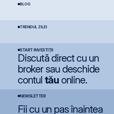
BLOG
Cine e eligibil pentru
Ce este deducerea de
R
deducerea de 400 EUR
400 EUR — Ghid
o
- angajați vs. PFA
complet
?
TRENDUL ZILEI
Moody’s avertizează
Bittnet Systems atrage
R
asupra presiunilor
7,33 milioane euro prin
d
generate de investițiile
oferta de obligațiuni
d
record în AI
BNET31E
m
c
START INVESTIȚII
Discută direct cu un
broker sau deschide
contul
tău
online.
NEWSLETTER
Fii cu un pas înaintea