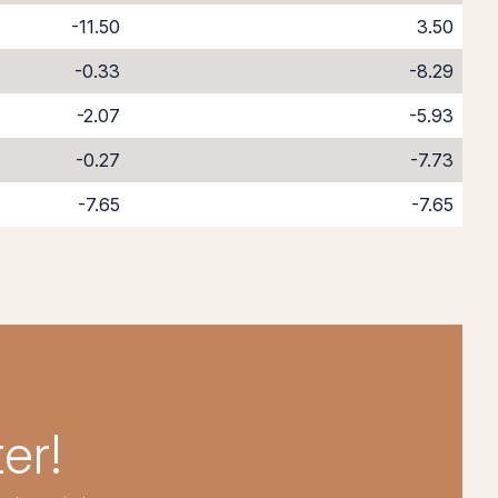
-11.50
3.50
-0.33
-8.29
-2.07
-5.93
-0.27
-7.73
-7.65
-7.65
er!