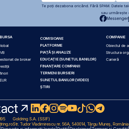
Te poți dezabona oricând. Fără SPAM. Datele tale
sau urmărește c
Messenger
A BURSA
COMPANIE
COMISIOANE
PLATFORME
Global
Obiectul de ac
PIAȚĂ ȘI ANALIZE
BVB
Structura org
EDUCAȚIE (SUNETUL BANILOR)
 gestionat de broker
Carieră
FINANȚARE COMPANII
stiții
TERMENI BURSIERI
Minori
SUNETUL BANILOR (VIDEO)
 EUR
ȘTIRI
act
195
Goldring S.A. (SSIF)
ring.ro
Str. Tudor Vladimirescu nr. 56A, 540014, Târgu Mureș, România
|
Rapoarte și informații legale
|
Petiții
|
Disclaimer
|
Termeni și Condiții