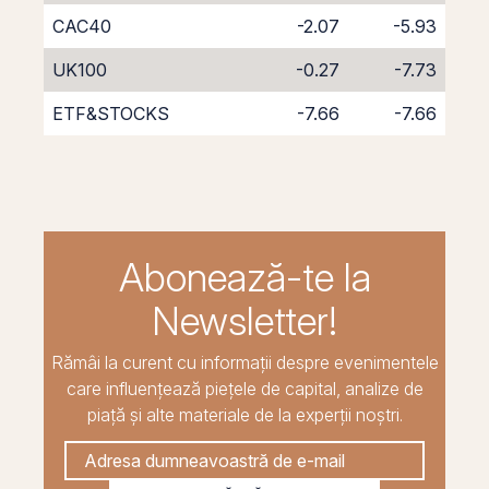
CAC40
-2.07
-5.93
UK100
-0.27
-7.73
ETF&STOCKS
-7.66
-7.66
Abonează-te la
Newsletter!
Rămâi la curent cu informații despre evenimentele
care influențează piețele de capital, analize de
piață și alte materiale de la experții noștri.