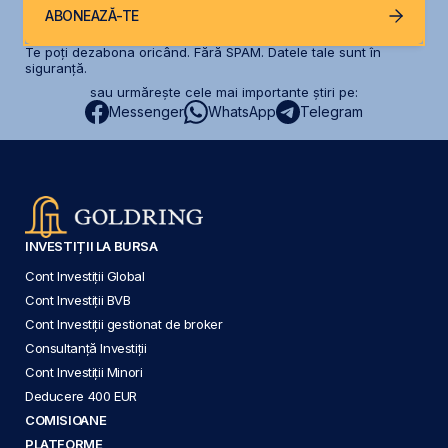
ABONEAZĂ-TE
Te poți dezabona oricând. Fără SPAM. Datele tale sunt în
siguranță.
sau urmărește cele mai importante știri pe:
Messenger
WhatsApp
Telegram
INVESTIȚII LA BURSA
Cont Investiții Global
Cont Investiții BVB
Cont Investiții gestionat de broker
Consultanță Investiții
Cont Investiții Minori
Deducere 400 EUR
COMISIOANE
PLATFORME