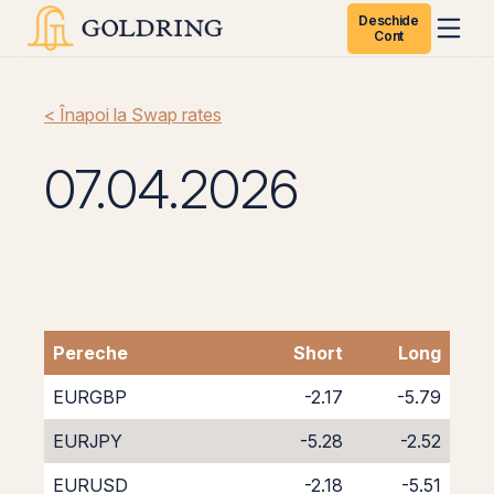
Deschide
Cont
< Înapoi la Swap rates
07.04.2026
Pereche
Short
Long
EURGBP
-2.17
-5.79
EURJPY
-5.28
-2.52
EURUSD
-2.18
-5.51