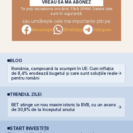
VREAU SĂ MĂ ABONEZ
Te poți dezabona oricând. Fără SPAM. Datele tale
sunt în siguranță.
sau urmărește cele mai importante știri pe:
Messenger
WhatsApp
Telegram
BLOG
România, campioană la scumpiri în UE: Cum inflația
RE
de 8,4% erodează bugetul și care sunt soluțiile reale
di
pentru români
TRENDUL ZILEI
BET atinge un nou maxim istoric la BVB, cu un avans
P
de 30,8% de la începutul anului
Ir
START INVESTIȚII