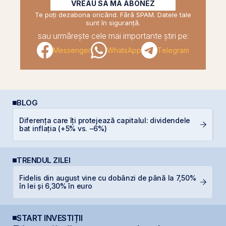
VREAU SĂ MĂ ABONEZ
Te poți dezabona oricând. Fără SPAM. Datele tale
sunt în siguranță.
sau urmărește cele mai importante știri pe:
Messenger
WhatsApp
Telegram
BLOG
Diferența care îți protejează capitalul: dividendele
E
bat inflația (+5% vs. −6%)
pe
TRENDUL ZILEI
Fidelis din august vine cu dobânzi de până la 7,50%
S
în lei și 6,30% în euro
g
START INVESTIȚII