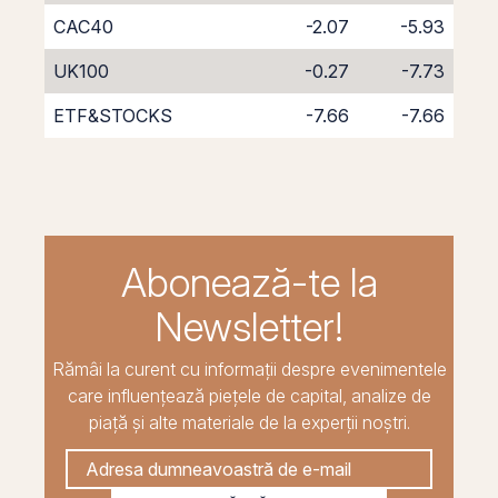
CAC40
-2.07
-5.93
UK100
-0.27
-7.73
ETF&STOCKS
-7.66
-7.66
Abonează-te la
Newsletter!
Rămâi la curent cu informații despre evenimentele
care influențează piețele de capital, analize de
piață și alte materiale de la experții noștri.