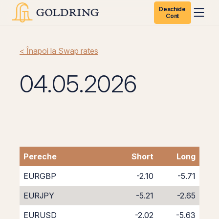
Deschide
Cont
< Înapoi la Swap rates
04.05.2026
Pereche
Short
Long
EURGBP
-2.10
-5.71
EURJPY
-5.21
-2.65
EURUSD
-2.02
-5.63