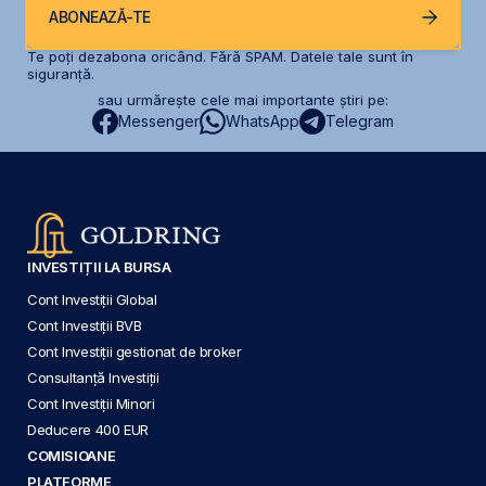
ABONEAZĂ-TE
Te poți dezabona oricând. Fără SPAM. Datele tale sunt în
siguranță.
sau urmărește cele mai importante știri pe:
Messenger
WhatsApp
Telegram
INVESTIȚII LA BURSA
Cont Investiții Global
Cont Investiții BVB
Cont Investiții gestionat de broker
Consultanță Investiții
Cont Investiții Minori
Deducere 400 EUR
COMISIOANE
PLATFORME