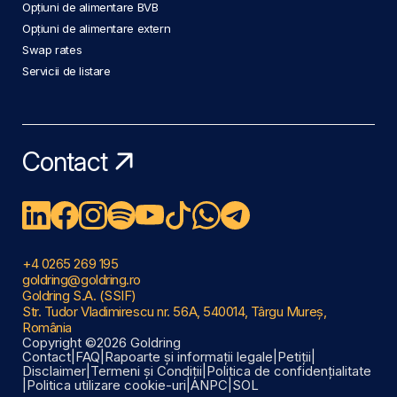
Opțiuni de alimentare BVB
Opțiuni de alimentare extern
Swap rates
Servicii de listare
Contact
+4 0265 269 195
goldring@goldring.ro
Goldring S.A. (SSIF)
Str. Tudor Vladimirescu nr. 56A, 540014, Târgu Mureș,
România
Copyright ©2026 Goldring
Contact
|
FAQ
|
Rapoarte și informații legale
|
Petiții
|
Disclaimer
|
Termeni și Condiții
|
Politica de confidențialitate
|
Politica utilizare cookie-uri
|
ANPC
|
SOL