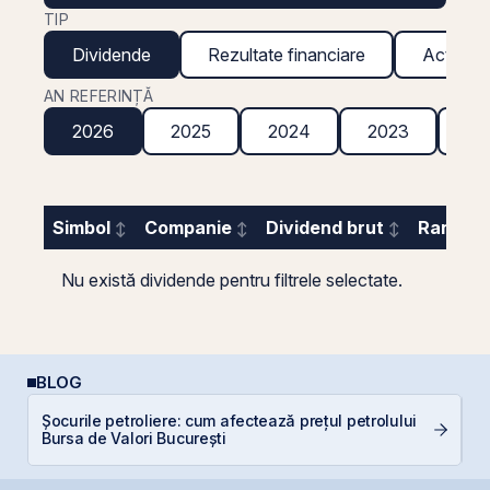
TIP
Dividende
Rezultate financiare
Acțiuni g
AN REFERINȚĂ
2026
2025
2024
2023
20
Simbol
Companie
Dividend brut
Randame
Nu există dividende pentru filtrele selectate.
BLOG
Șocurile petroliere: cum afectează prețul petrolului
RE
Bursa de Valori București
di