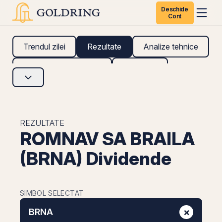
Deschide
Cont
Trendul zilei
Rezultate
Analize tehnice
Analize fundamentale
Research
REZULTATE
ROMNAV SA BRAILA
(BRNA) Dividende
SIMBOL SELECTAT
×
BRNA