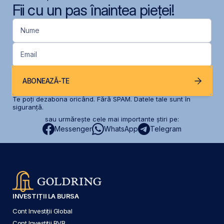
Fii cu un pas înaintea pieței!
Nume
Email
ABONEAZĂ-TE
Te poți dezabona oricând. Fără SPAM. Datele tale sunt în
siguranță.
sau urmărește cele mai importante știri pe:
Messenger
WhatsApp
Telegram
INVESTIȚII LA BURSA
Cont Investiții Global
Cont Investiții BVB