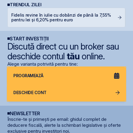
TRENDUL ZILEI
Fidelis revine în iulie cu dobânzi de până la 7,55%
C
pentru lei și 6,20% pentru euro
ca
START INVESTIȚII
Discută direct cu un broker sau
deschide contul
tău
online.
Alege varianta potrivită pentru tine:
PROGRAMEAZĂ
DESCHIDE CONT
NEWSLETTER
Înscrie-te și primești pe email: ghidul complet de
deducere fiscală, alerte la schimbari legislative și oferte
exclusive pentru investitori noi.