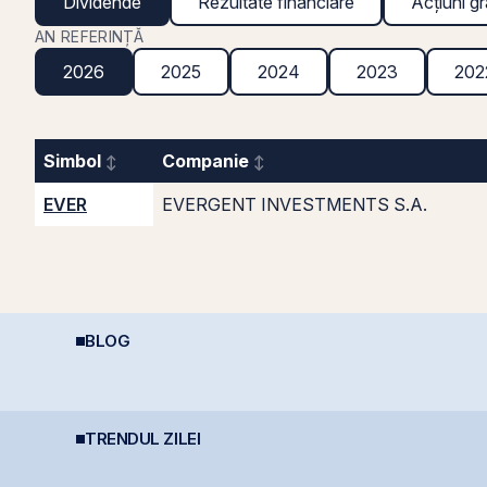
Dividende
Rezultate financiare
Acțiuni gr
AN REFERINȚĂ
2026
2025
2024
2023
202
Simbol
Companie
EVER
EVERGENT INVESTMENTS S.A.
BLOG
Ce este deducerea de
Economia României în
R
400 EUR — Ghid
2026: Oportunități și
l
complet
Riscuri pentru
d
Investitori
s
TRENDUL ZILEI
BERD vinde 1% din
Simtel Team cedează
D
Banca Transilvania și
etapizat 14% din ANT
D
coboară sub pragul de
Power pentru 3,99 mil.
s