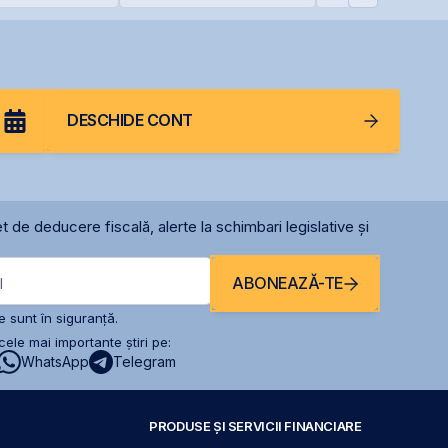
e listată la
prin Contrapartea
menținerea
Centrală la final de
calificativului su
2026 sau începutul lui
2027
DESCHIDE CONT
t de deducere fiscală, alerte la schimbari legislative și
ABONEAZĂ-TE
l
 sunt în siguranță.
ele mai importante știri pe:
WhatsApp
Telegram
PRODUSE ȘI SERVICII FINANCIARE