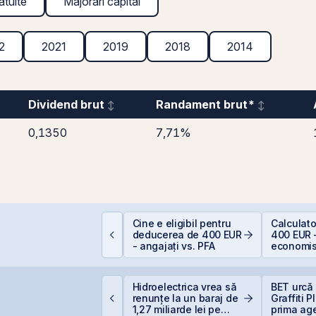
atuite
Majorări capital
2
2021
2019
2018
2014
Dividend brut
Randament brut*
0,1350
7,71%
EIT-urile hoteliere –
Cine e eligibil pentru
Calculat
egislație să fie, căci
deducerea de 400 EUR
400 EUR 
acă proiecte bune
- angajați vs. PFA
economis
unt și banii se găsesc
igi pregătește listarea
Hidroelectrica vrea să
BET urcă 
igi Spain pe bursele
renunțe la un baraj de
Graffiti 
paniole
1,27 miliarde lei pe
prima ag