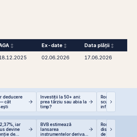
AGA
Ex-date
Data plății
18.12.2025
02.06.2026
17.06.2026
or deducere
Investiții la 50+ ani:
România, campio
— cât
prea târziu sau abia la
scumpiri în UE: C
ești
timp?
inflația de 8,4%
erodează bugetul
care sunt soluțiil
reale pentru româ
2,37%, iar
BVB estimează
România începe
Plus devine
lansarea
discuțiile cu agenț
enție de
instrumentelor derivate
de rating pentru