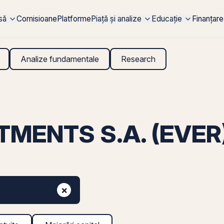
rsă
Comisioane
Platforme
Piață și analize
Educație
Finanțare
Analize fundamentale
Research
MENTS S.A. (EVER)
×