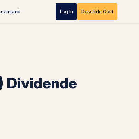
 companii
Log In
Deschide Cont
 Dividende