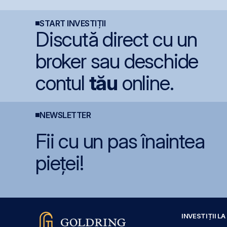
5%
lei și își reduce
participația la 37%
START INVESTIȚII
Discută direct cu un
broker sau deschide
contul
tău
online.
NEWSLETTER
Fii cu un pas înaintea
pieței!
INVESTIȚII L