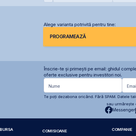
Siret
comunicar
BVB
Alege varianta potrivită pentru tine:
PROGRAMEAZĂ
Înscrie-te și primești pe email: ghidul comple
oferte exclusive pentru investitori noi.
Nume
Emai
Te poți dezabona oricând. Fără SPAM. Datele tale
sau urmărește c
Messenger
A BURSA
COMPANIE
COMISIOANE