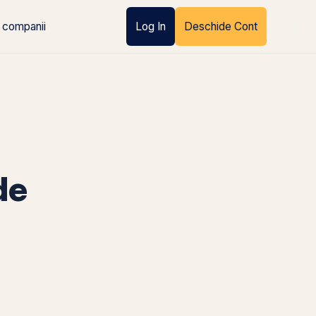
 companii
Log In
Deschide Cont
de