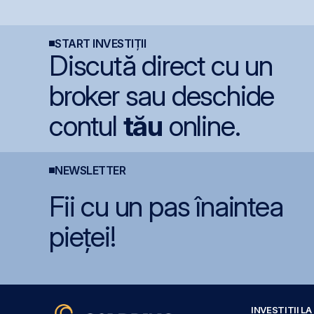
e
Unitatea 1 de la
integral din cauza
7
Cernavodă din cauza
secetei
e
nivelului Dunării
START INVESTIȚII
Discută direct cu un
broker sau deschide
contul
tău
online.
NEWSLETTER
Fii cu un pas înaintea
pieței!
INVESTIȚII L