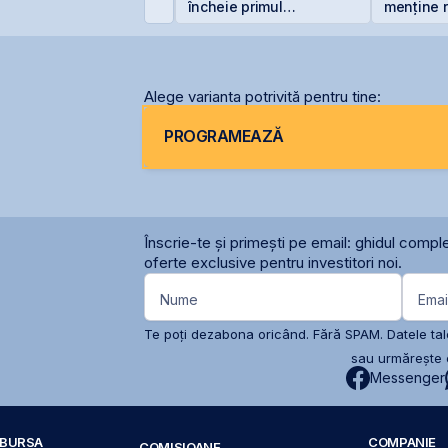
,50% în lei și 6,30% în
încheie primul
menține r
uro
semestru cu o pierdere
României
de 4 milioane de lei
Alege varianta potrivită pentru tine:
PROGRAMEAZĂ
Înscrie-te și primești pe email: ghidul comple
oferte exclusive pentru investitori noi.
Nume
Emai
Te poți dezabona oricând. Fără SPAM. Datele tale
sau urmărește c
Messenger
A BURSA
COMPANIE
COMISIOANE