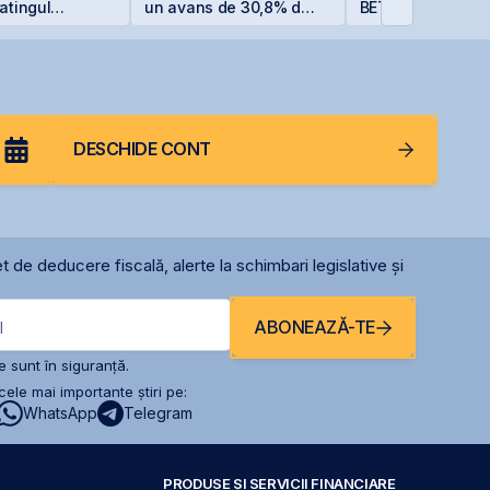
atingul
un avans de 30,8% de
BET +33% și
 la BBB-
la începutul anului
capitalizare reco
DESCHIDE CONT
t de deducere fiscală, alerte la schimbari legislative și
ABONEAZĂ-TE
l
 sunt în siguranță.
ele mai importante știri pe:
WhatsApp
Telegram
PRODUSE ȘI SERVICII FINANCIARE