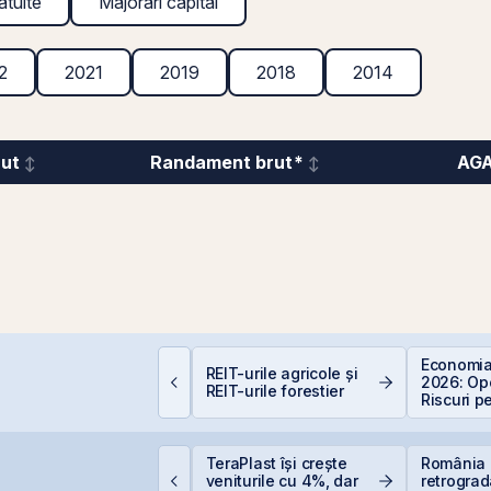
atuite
Majorări capital
2
2021
2019
2018
2014
rut
Randament brut*
AG
ata Center REIT sau
Economia
REIT-urile agricole și
EIT-ul în era
2026: Opo
REIT-urile forestier
nteligenței Artificiale.
Riscuri p
Investitor
idelis din august vine
TeraPlast își crește
România 
u dobânzi de până la
veniturile cu 4%, dar
retrograd