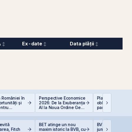
A
Ex-date
Data plății
 României în
Perspective Economice
Plasamentul Priva
rtunități și
2026: De la Exuberanța
obligațiuni Derpan
entru
AI la Noua Ordine Geo-
parte a grupului
i
Economică
Golden Foods Sn
suplimentat și
suprasubscris
evită
BET atinge un nou
BVB încheie prim
area, Fitch
maxim istoric la BVB, cu
jumătate din 202