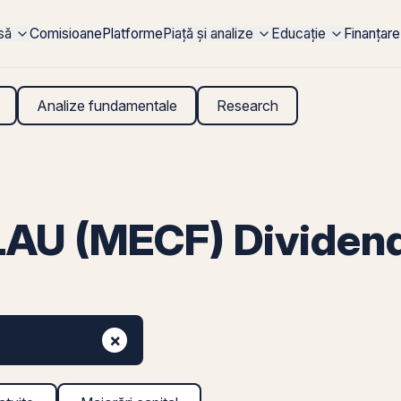
rsă
Comisioane
Platforme
Piață și analize
Educație
Finanțare
Analize fundamentale
Research
U (MECF) Dividen
×