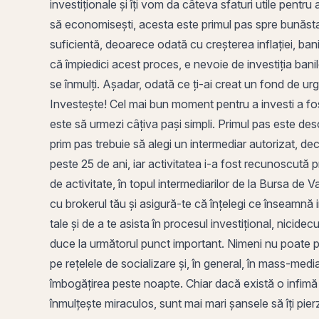
investiționale și îți vom da câteva sfaturi utile pentru
să economisești, acesta este primul pas spre bunăsta
suficientă, deoarece odată cu creșterea inflației, bani
că împiedici acest proces, e nevoie de investiția banil
se înmulți. Așadar, odată ce ți-ai creat un fond de ur
Investește! Cel mai bun moment pentru a investi a fos
este să urmezi câțiva pași simpli. Primul pas este
des
prim pas trebuie să alegi un
intermediar autorizat
, de
peste 25 de ani, iar activitatea i-a fost recunoscută
p
de activitate, în topul intermediarilor de la
Bursa de Va
cu
brokerul
tău și asigură-te că înțelegi ce înseamnă in
tale și de a te asista în procesul investițional, nicid
duce la următorul punct important. Nimeni nu poate prez
pe rețelele de socializare și, în general, în mass-media,
îmbogățirea peste noapte. Chiar dacă există o infimă po
înmulțește miraculos, sunt mai mari șansele să îți pierz