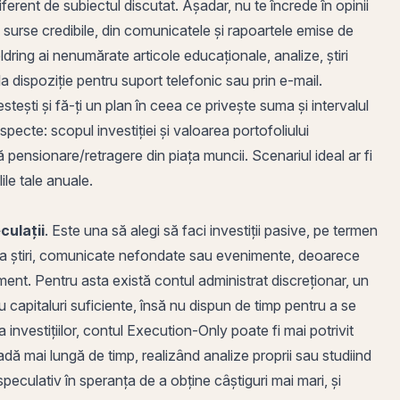
ferent de subiectul discutat. Așadar, nu te încrede în opinii
urse credibile, din comunicatele și rapoartele emise de
Goldring ai nenumărate
articole educaționale
,
analize
,
știri
la dispoziție pentru suport telefonic sau prin e-mail.
stești și fă-ți un plan în ceea ce privește suma și intervalul
 aspecte: scopul investiției și valoarea portofoliului
ă pensionare/retragere din piața muncii. Scenariul ideal ar fi
ile tale anuale.
culații
. Este una să alegi să faci investiții pasive, pe termen
ea la știri, comunicate nefondate sau evenimente, deoarece
ent. Pentru asta există
contul administrat discreționar
, un
u capitaluri suficiente, însă nu dispun de timp pentru a se
 investițiilor, contul
Execution-Only
poate fi mai potrivit
oadă mai lungă de timp, realizând analize proprii sau studiind
 speculativ în speranța de a obține câștiguri mai mari, și