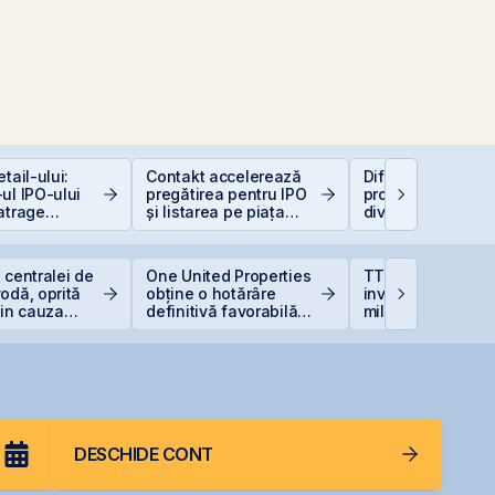
tail-ului:
Contakt accelerează
Diferența care îți
ul IPO-ului
pregătirea pentru IPO
protejează capital
atrage
și listarea pe piața
dividendele bat in
i de peste 2
AeRO a BVB
(+5% vs. −6%)
ari față de
area estimată
 centralei de
One United Properties
TTS finalizează
iei
odă, oprită
obține o hotărâre
investiția de 23
din cauza
definitivă favorabilă
milioane euro în
pentru One Peninsula
terminalul Canop
Constanța
DESCHIDE CONT