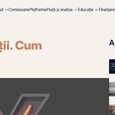
rsă
Comisioane
Platforme
Piață și analize
Educație
Finanțare
ții. Cum
A