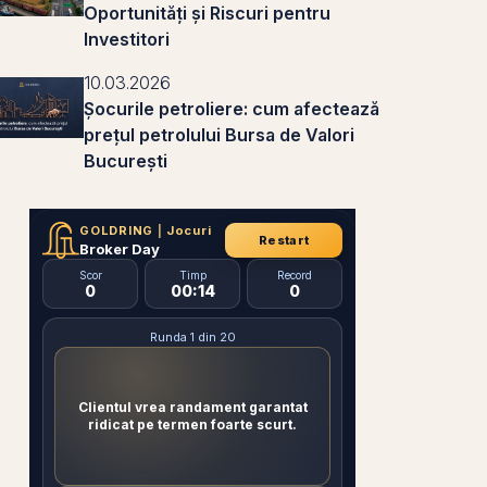
Oportunități și Riscuri pentru
Investitori
10.03.2026
Șocurile petroliere: cum afectează
prețul petrolului Bursa de Valori
București
GOLDRING
|
Jocuri
Restart
Broker Day
Scor
Timp
Record
0
00:14
0
Runda 1 din 20
Clientul vrea randament garantat
ridicat pe termen foarte scurt.