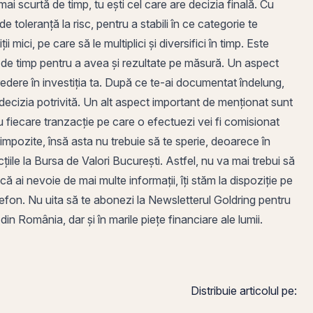
ai scurtă de timp, tu ești cel care are decizia finală. Cu
de
toleranță la risc
, pentru a stabili în ce categorie te
i mici, pe care să le multiplici și diversifici în timp. Este
ă de timp pentru a avea și rezultate pe măsură. Un aspect
redere în investiția ta. După ce te-ai documentat îndelung,
 decizia potrivită. Un
alt
aspect important de menționat sunt
u fiecare tranzacție pe care o efectuezi vei fi comisionat
mpozite, însă asta nu trebuie să te sperie, deoarece în
iile la Bursa de Valori București. Astfel, nu va mai trebui să
ă ai nevoie de mai multe informații, îți stăm la dispoziție pe
lefon. Nu uita să te abonezi la Newsletterul Goldring pentru
 din
România
, dar și în marile piețe financiare ale lumii.
Distribuie articolul pe: