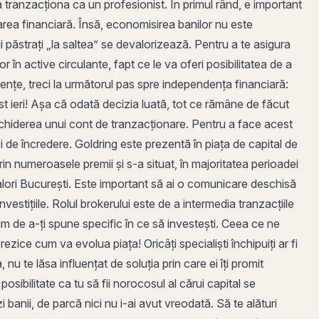
 a tranzacționa ca un profesionist. În primul rând, e important
rea financiară. Însă, economisirea banilor nu este
i păstrați „la saltea” se devalorizează. Pentru a te asigura
or în
active circulante
, fapt ce le va oferi posibilitatea de a
gențe, treci la următorul pas spre
independența financiară
:
t ieri! Așa că odată decizia luată, tot ce rămâne de făcut
chiderea unui cont de tranzacționare
. Pentru a face acest
ci de încredere. Goldring este prezentă în piața de capital de
rin
numeroasele premii și s-a situat, în majoritatea perioadei
lori București
. Este important să ai o comunicare deschisă
vestițiile. Rolul brokerului este de a intermedia tranzacțiile
ecum de a-ți spune specific în ce să investești. Ceea ce ne
ice cum va evolua piața! Oricâți specialiști închipuiți ar fi
 nu te lăsa influențat de soluția prin care ei îți promit
sibilitate ca tu să fii norocosul al cărui capital se
i banii, de parcă nici nu i-ai avut vreodată. Să te alături