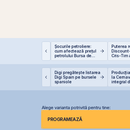
um funcționează
Șocurile petroliere:
Puterea re
educerea fiscală
cum afectează prețul
Discount-
entru investiții la
petrolului Bursa de
Cris-Tim 
ursă
Valori București
subscrier
ori mai m
capitaliz
etrolul urcă după
Digi pregătește listarea
Producția
a compan
oile lovituri ale SUA
Digi Spain pe bursele
la Cernav
supra Iranului
spaniole
integral 
secetei
Alege varianta potrivită pentru tine:
PROGRAMEAZĂ