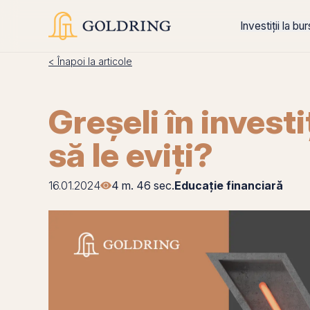
Investiții la bu
< Înapoi la articole
Greșeli în investi
să le eviți?
16.01.2024
4 m. 46 sec.
Educație financiară