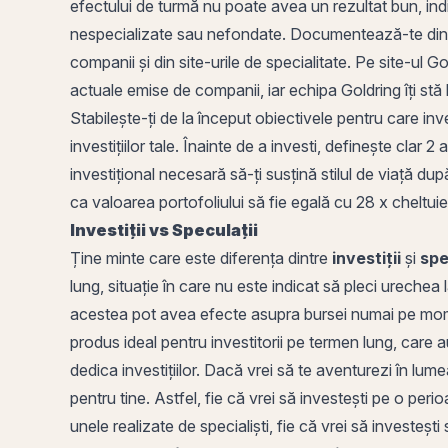
efectului de turmă nu poate avea un rezultat bun, indi
nespecializate sau nefondate. Documentează-te din s
companii și din site-urile de specialitate. Pe site-ul 
actuale
emise de companii, iar echipa Goldring îți stă 
Stabilește-ți de la început obiectivele pentru care inve
investițiilor tale. Înainte de a investi, definește clar 2
investițional necesară să-ți susțină stilul de viață dup
ca valoarea portofoliului să fie egală cu 28 x cheltuiel
Investiții vs Speculații
Ține minte care este diferența dintre
investiții
și
spe
lung, situație în care nu este indicat să pleci urech
acestea pot avea efecte asupra bursei numai pe mom
produs ideal pentru investitorii pe termen lung, care a
dedica investițiilor. Dacă vrei să te aventurezi în lumea
pentru tine. Astfel, fie că vrei să investești pe o peri
unele realizate de specialiști, fie că vrei să investești