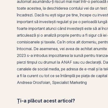
automat asumându-ți riscuri mai mari într-o perioadă m
toate acestea, la deschiderea contului vei da un
test
încadrezi. Dacă nu ești sigur pe tine, începe cu investiți
important să investești regulat și pe o perioadă lung
foarte important atunci când investești este să ai înc
articulează și o analiză proprie pentru a fi sigur că iei
comisioanele și taxele. Ca în orice alt domeniu, pentr
întocmai. De asemenea, vei avea de achitat anumite i
2023 s-a introdus impozitarea la sursă pentru tranzacț
pierzi timpul cu drumuri la ANAF sau cu declarații. Dac
canalele de social media, pe adresa de e-mail și la te
a fi la curent cu tot ce se întâmplă pe piața de capital
Andreea Orosfoian, Specialist Marketing
Ți-a plăcut acest articol?