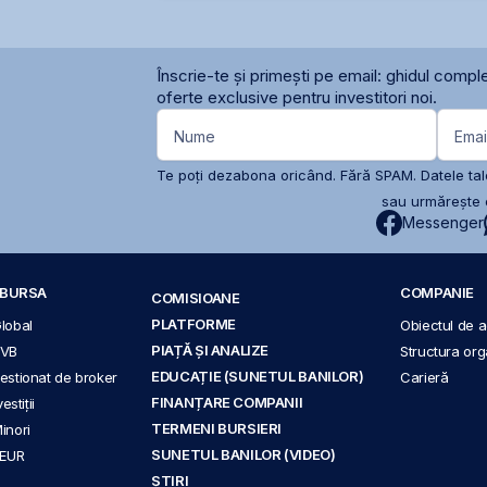
Înscrie-te și primești pe email: ghidul comple
oferte exclusive pentru investitori noi.
Nume
Emai
Te poți dezabona oricând. Fără SPAM. Datele tale
sau urmărește c
Messenger
A BURSA
COMPANIE
COMISIOANE
PLATFORME
Global
Obiectul de ac
PIAȚĂ ȘI ANALIZE
BVB
Structura org
EDUCAȚIE (SUNETUL BANILOR)
 gestionat de broker
Carieră
FINANȚARE COMPANII
stiții
TERMENI BURSIERI
Minori
SUNETUL BANILOR (VIDEO)
 EUR
ȘTIRI