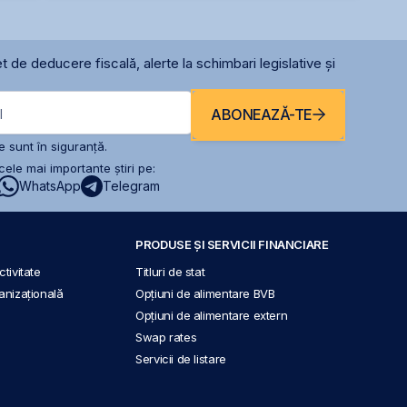
t de deducere fiscală, alerte la schimbari legislative și
ABONEAZĂ-TE
l
 sunt în siguranță.
ele mai importante știri pe:
WhatsApp
Telegram
PRODUSE ȘI SERVICII FINANCIARE
tivitate
Titluri de stat
anizațională
Opțiuni de alimentare BVB
Opțiuni de alimentare extern
Swap rates
Servicii de listare