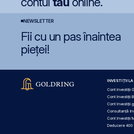
contul
tău
online.
NEWSLETTER
Fii cu un pas înaintea
pieței!
INVESTIȚII L
Cont Investiții 
Cont Investiții 
Cont Investiții
Consultanță Inve
Cont Investiții 
Deducere 400