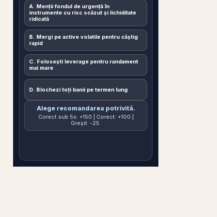
A. Menții fondul de urgență în
instrumente cu risc scăzut și lichiditate
ridicată
B. Mergi pe active volatile pentru câștig
rapid
C. Folosești leverage pentru randament
mai mare
D. Blochezi toți banii pe termen lung
Alege recomandarea potrivită.
Corect sub 5s: +150 | Corect: +100 |
Greșit: -25.