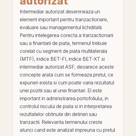
autorizat
Intermediar autorizat
desemneaza un
element important pentru tranzactionare,
evaluare sau managementul lichiditatii.
Pentru intelegerea corecta a tranzactionarii
sau a finantarii de piata, termenul trebuie
corelat cu
segment de piata multilaterala
(MTF)
,
indice BET-FI
,
indice BET-XT
si
intermediar autorizat ASF
, deoarece aceste
concepte arata cum se formeaza pretul, ce
expuneri exista si cum poate varia rezultatul
unei pozitii sau al unei finantari.
El
este
important in administrarea portofoliului, in
controlul riscului de piata si in interpretarea
rezultatelor obtinute din detineri sau
tranzactii. Relevanta termenului creste
atunci cand este analizat impreuna cu pretul