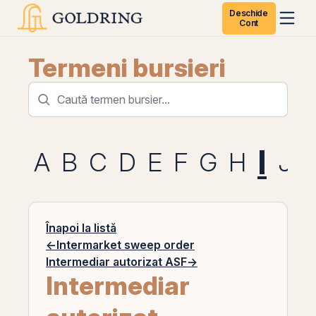
Deschide
Cont
Termeni bursieri
I
A
B
C
D
E
F
G
H
J
Înapoi la listă
←
Intermarket sweep order
Intermediar autorizat ASF
→
Intermediar