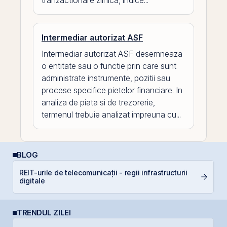
tranzactionare zilnica, indice...
Intermediar autorizat ASF
Intermediar autorizat ASF desemneaza
o entitate sau o functie prin care sunt
administrate instrumente, pozitii sau
procese specifice pietelor financiare. In
analiza de piata si de trezorerie,
termenul trebuie analizat impreuna cu...
BLOG
P
REIT-urile de telecomunicații - regii infrastructurii
a
digitale
c
TRENDUL ZILEI
B