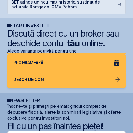
BET atinge un nou maxim istoric, susținut de
C
acțiunile Romgaz și OMV Petrom
l
START INVESTIȚII
Discută direct cu un broker sau
deschide contul
tău
online.
Alege varianta potrivită pentru tine:
PROGRAMEAZĂ
DESCHIDE CONT
NEWSLETTER
Înscrie-te și primești pe email: ghidul complet de
deducere fiscală, alerte la schimbari legislative și oferte
exclusive pentru investitori noi.
Fii cu un pas înaintea pieței!