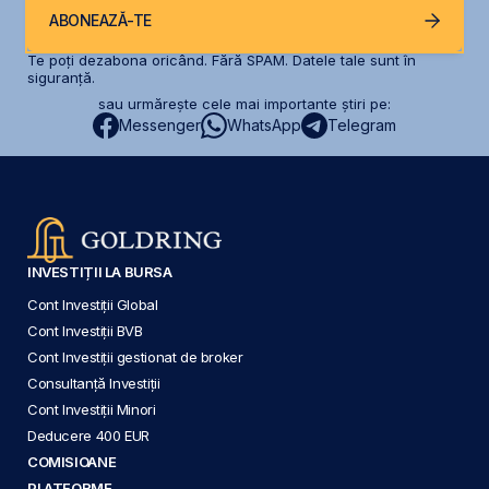
ABONEAZĂ-TE
Te poți dezabona oricând. Fără SPAM. Datele tale sunt în
siguranță.
sau urmărește cele mai importante știri pe:
Messenger
WhatsApp
Telegram
INVESTIȚII LA BURSA
Cont Investiții Global
Cont Investiții BVB
Cont Investiții gestionat de broker
Consultanță Investiții
Cont Investiții Minori
Deducere 400 EUR
COMISIOANE
PLATFORME