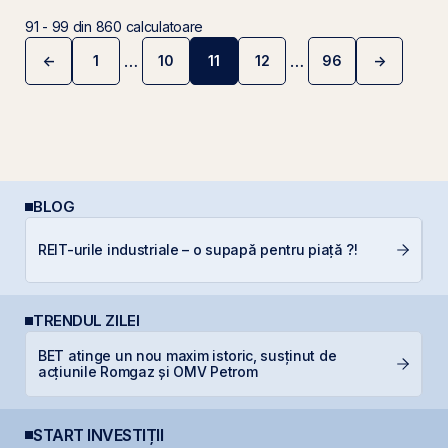
91 - 99 din 860 calculatoare
…
…
←
1
10
11
12
96
→
Pagina anterioară
Pagina u
BLOG
REIT-urile industriale – o supapă pentru piață ?!
C
TRENDUL ZILEI
BET atinge un nou maxim istoric, susținut de
B
acțiunile Romgaz și OMV Petrom
c
START INVESTIȚII